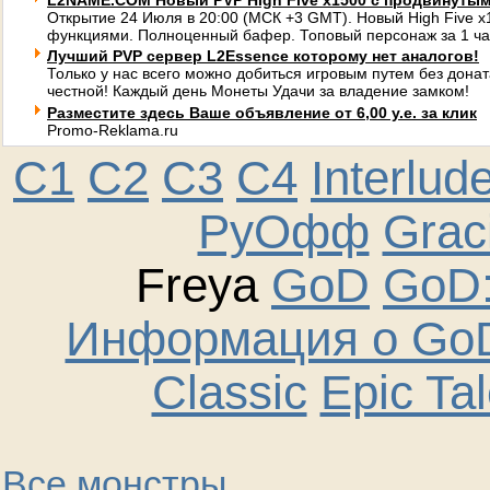
L2NAME.COM Новый PVP High Five x1500 с продвинуты
Открытие 24 Июля в 20:00 (МСК +3 GMT). Новый High Five 
функциями. Полноценный бафер. Топовый персонаж за 1 ча
Лучший PVP сервер L2Essence которому нет аналогов!
Только у нас всего можно добиться игровым путем без донат
честной! Каждый день Монеты Удачи за владение замком!
Разместите здесь Ваше объявление от 6,00 у.е. за клик
Promo-Reklama.ru
C1
C2
C3
C4
Interlud
РуОфф
Graci
Freya
GoD
GoD:
Информация о GoD
Classic
Epic Ta
Все монстры