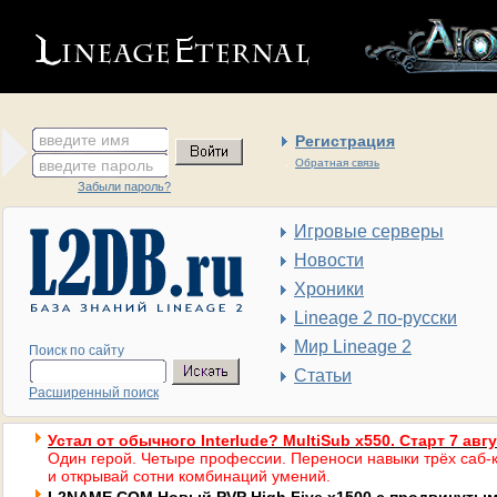
введите имя
Регистрация
введите пароль
Обратная связь
Забыли пароль?
Игровые серверы
Новости
Хроники
Lineage 2 по-русски
Мир Lineage 2
Поиск по сайту
Статьи
Расширенный поиск
Устал от обычного Interlude? MultiSub x550. Старт 7 авг
Один герой. Четыре профессии. Переноси навыки трёх саб-к
и открывай сотни комбинаций умений.