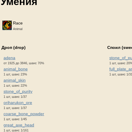
Умения
Race
Animal
Дроп (drop)
Споил (swe
adena
stone_of_pu
от 1925 до 3846, шанс 70%
1 шт, шанс 20
animal_bone
full_plate_
1 шт, шанс 23%
1 шт, шанс 1/3
animal_skin
1 шт, шанс 22%
stone_of_purity
1 шт, шанс 1/37
oriharukon_ore
1 шт, шанс 1/37
coarse_bone_powder
1 шт, шанс 1/45
great_axe_head
1 шт, шанс 1/161