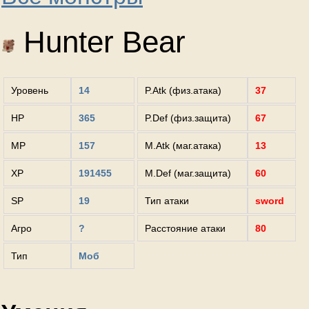
Hunter Bear
Уровень
14
P.Atk (физ.атака)
37
HP
365
P.Def (физ.защита)
67
MP
157
M.Atk (маг.атака)
13
XP
191455
M.Def (маг.защита)
60
SP
19
Тип атаки
sword
Агро
?
Расстояние атаки
80
Тип
Моб