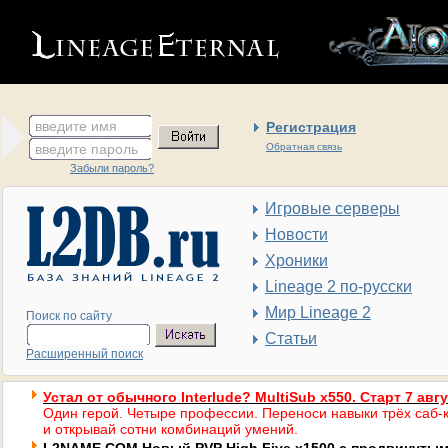
введите имя
Регистрация
введите пароль
Обратная связь
Забыли пароль?
Игровые серверы
Новости
Хроники
Lineage 2 по-русски
Мир Lineage 2
Поиск по сайту
Статьи
Расширенный поиск
Устал от обычного Interlude? MultiSub x550. Старт 7 авг
Один герой. Четыре профессии. Переноси навыки трёх саб-к
и открывай сотни комбинаций умений.