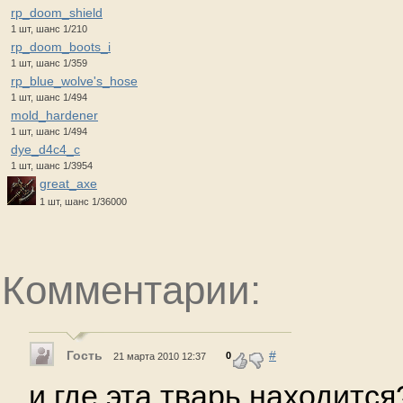
rp_doom_shield
1 шт, шанс 1/210
rp_doom_boots_i
1 шт, шанс 1/359
rp_blue_wolve's_hose
1 шт, шанс 1/494
mold_hardener
1 шт, шанс 1/494
dye_d4c4_c
1 шт, шанс 1/3954
great_axe
1 шт, шанс 1/36000
Комментарии:
Гость
#
0
21 марта 2010 12:37
и где эта тварь находится