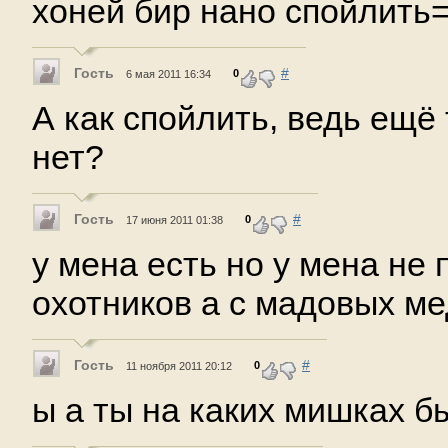
хоней бир нано спойлить=)
Гость
#
0
6 мая 2011 16:34
А как спойлить, ведь ещё
нет?
Гость
#
0
17 июня 2011 01:38
у мена есть но у мена не
охотников а с мадовых м
Гость
#
0
11 ноября 2011 20:12
ы а ты на каких мишках б