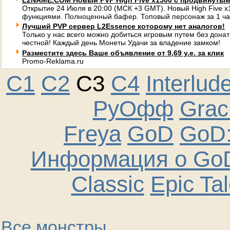
L2NAME.COM Новый PVP High Five x1500 с продвинуты
Открытие 24 Июля в 20:00 (МСК +3 GMT). Новый High Five 
функциями. Полноценный бафер. Топовый персонаж за 1 ча
Лучший PVP сервер L2Essence которому нет аналогов!
Только у нас всего можно добиться игровым путем без донат
честной! Каждый день Монеты Удачи за владение замком!
Разместите здесь Ваше объявление от 9,69 у.е. за клик
Promo-Reklama.ru
C1
C2
C3
C4
Interlud
РуОфф
Graci
Freya
GoD
GoD:
Информация о GoD
Classic
Epic Ta
Все монстры