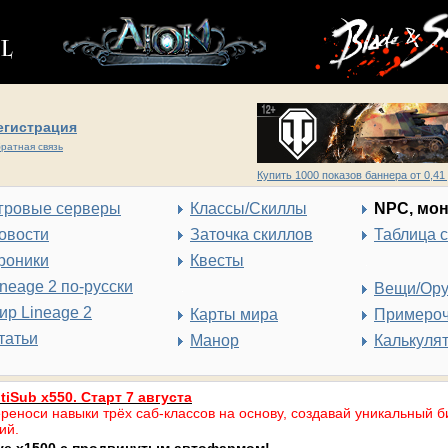
егистрация
ратная связь
Купить 1000 показов баннера от 0,41 
гровые серверы
Классы/Скиллы
NPC, мо
овости
Заточка скиллов
Таблица 
роники
Квесты
ineage 2 по-русски
Вещи/Ор
ир Lineage 2
Карты мира
Примеро
татьи
Манор
Калькуля
tiSub x550. Старт 7 августа
реноси навыки трёх саб-классов на основу, создавай уникальный б
ий.