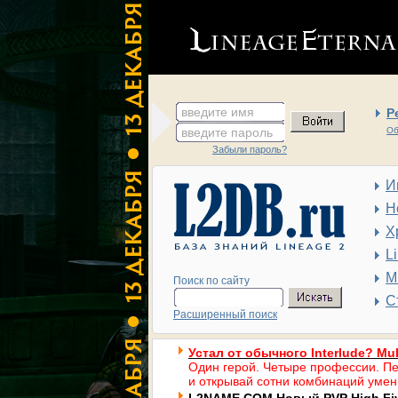
введите имя
Р
введите пароль
Об
Забыли пароль?
И
Н
Х
L
М
Поиск по сайту
С
Расширенный поиск
Устал от обычного Interlude? Mul
Один герой. Четыре профессии. Пе
и открывай сотни комбинаций умен