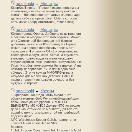
aazelinski
→
Монстры
SleepKnoT писал: "После 4 станов подряд вы
понимаете, что вам не очень то нужна эта
книга". - Для спасения от частых станов надо
делать себе сапортом Elven Elder у которой
есть магия (Баф) Антистана (Резист Шок).
aazelinski
→
Монстры
Южнее города Орена. Из Орена есть телепорт
в локацию в которой этот моб водится. Можно
и из Охотничьей Деревни до неё быстро
добежать. Бежать на Юго-Запад. Из Гирана
бежать на север и перебегать через мост
через реку. Я играю на С4 х1 и экономлю на
телепортах и соулшотах. Бегаю. И соулшоты
включаю только когда на меня несколько
персов агрятся. Мне нравятся Экстремальные
Игры. У мобов тоже должны быть шансы! А на
некоторых серверах РБ на изи в одно окно
убивают. Это не крутая MMORPG-игра, а
казуалка для маленьких девочек. Ровные
парни в такое (и используя соулшоты без
нужды) не играют.
aazelinski
→
Квесты
19 февраля 2009 года Гость писал: "нет
обмена монеты Gold Wyrm необходимой для
повышения до 1го уровня. У КОГО ЕЁ
ВЫМЕНЯТЬ МОЖНО? Другие НПС имеющие
дело с монетами её не меняют." Для тех кто,
подобно ему, столкнулся с той же проблемой,
подсказываю:
NPC Warehouse Keeper Collob, находится в
Town of Giran возле Armor Shop.
Меняет:
1 Gold Dragon Quest Item Gold Dragon = 5 Gold