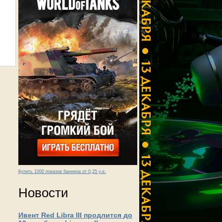
Купить 1000 показов баннера от 0,25 у.е.
Новости
Ивент Red Libra III продлится до