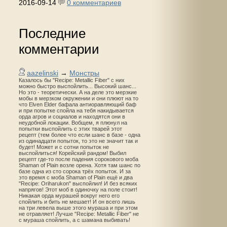
2016-09-14
0 комментариев
Последние
комментарии
aazelinski
→
Монстры
Казалось бы "Recipe: Metallic Fiber" с них
можно быстро выспойлить... Высокий шанс...
Но это - теоретически. А на деле это мерзкие
мобы в мерзком окружении и они плюют на то
что Elven Elder бафала антиоравляющий баф
и при попытке спойла на тебя накидывается
орда агров и социалов и находятся они в
неудобной локации. Вобщем, я плюнул на
попытки выспойлить с этих тварей этот
рецепт (тем более что если шанс в базе - одна
из одинадцати попыток, то это не значит так и
будет! Может и с сотни попыток не
выспойлиться! Корейский рандом! Выбил
рецепт где-то после падения сорокового моба
Shaman of Plain возле орена. Хотя там шанс по
базе одна из сто сорока трёх попыток. И за
это время с моба Shaman of Plain ещё и два
"Recipe: Oriharukon" выспойлил! И без всяких
напрягов! Этот моб в одиночку на поле стоит!
Никакая орда мурашей вокруг него его
спойлить и бить не мешает! И он всего лишь
на три левела выше этого мураша и при этом
не отравляет! Лучше "Recipe: Metallic Fiber" не
с мураша спойлить, а с шамана выбивать!