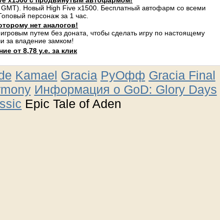
ve x1500 с продвинутым автофармом!
 GMT). Новый High Five x1500. Бесплатный автофарм со всеми
оповый персонаж за 1 час.
оторому нет аналогов!
 игровым путем без доната, чтобы сделать игру по настоящему
и за владение замком!
е от 8,78 у.е. за клик
ude
Kamael
Gracia
РуОфф
Gracia Final
rmony
Информация о GoD: Glory Days
ssic
Epic Tale of Aden