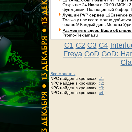
L2NAME.COM Новый PVP High Fi
Открытие 24 Июля в 20:00 (МСК +3
функциями. Полноценный бафер. Т
Лучший PVP сервер L2Essence к
Только у нас всего можно добиться
честной! Каждый день Монеты Удач
Разместите здесь Ваше объявлени
Promo-Reklama.ru
C1
C2
C3
C4
Interl
Freya
GoD
GoD: Ha
Cla
Все монстры
NPC найден в хрониках:
c1
;
NPC найден в хрониках:
c2
;
NPC найден в хрониках:
c3
;
NPC найден в хрониках:
c4
;