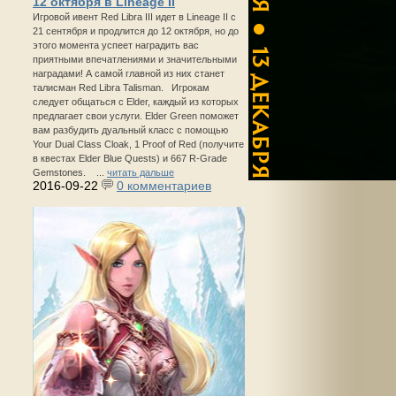
12 октября в Lineage II
Игровой ивент Red Libra III идет в Lineage II с
21 сентября и продлится до 12 октября, но до
этого момента успеет наградить вас
приятными впечатлениями и значительными
наградами! А самой главной из них станет
талисман Red Libra Talisman. Игрокам
следует общаться с Elder, каждый из которых
предлагает свои услуги. Elder Green поможет
вам разбудить дуальный класс с помощью
Your Dual Class Cloak, 1 Proof of Red (получите
в квестах Elder Blue Quests) и 667 R-Grade
Gemstones. ...
читать дальше
2016-09-22
0 комментариев