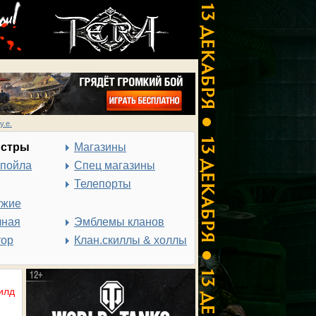
у.е.
нстры
Магазины
спойла
Спец магазины
Телепорты
ужие
чная
Эмблемы кланов
тор
Клан.скиллы & холлы
илд