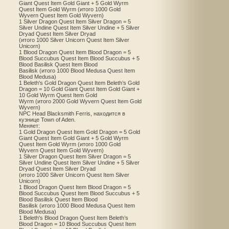
Giant Quest Item Gold Giant + 5 Gold Wyrm
Quest Item Gold Wyrm (итого 1000 Gold
Wyvern Quest Item Gold Wyvern)
1 Silver Dragon Quest Item Silver Dragon = 5
Silver Undine Quest Item Silver Undine + 5 Silver
Dryad Quest Item Silver Dryad
(итого 1000 Silver Unicorn Quest Item Silver
Unicorn)
1 Blood Dragon Quest Item Blood Dragon = 5
Blood Succubus Quest Item Blood Succubus + 5
Blood Basilisk Quest Item Blood
Basilisk (итого 1000 Blood Medusa Quest Item
Blood Medusa)
1 Beleth's Gold Dragon Quest Item Beleth’s Gold
Dragon = 10 Gold Giant Quest Item Gold Giant +
10 Gold Wyrm Quest Item Gold
Wyrm (итого 2000 Gold Wyvern Quest Item Gold
Wyvern)
NPC Head Blacksmith Ferris, находится в
кузнице Town of Aden.
Меняет:
1 Gold Dragon Quest Item Gold Dragon = 5 Gold
Giant Quest Item Gold Giant + 5 Gold Wyrm
Quest Item Gold Wyrm (итого 1000 Gold
Wyvern Quest Item Gold Wyvern)
1 Silver Dragon Quest Item Silver Dragon = 5
Silver Undine Quest Item Silver Undine + 5 Silver
Dryad Quest Item Silver Dryad
(итого 1000 Silver Unicorn Quest Item Silver
Unicorn)
1 Blood Dragon Quest Item Blood Dragon = 5
Blood Succubus Quest Item Blood Succubus + 5
Blood Basilisk Quest Item Blood
Basilisk (итого 1000 Blood Medusa Quest Item
Blood Medusa)
1 Beleth's Blood Dragon Quest Item Beleth’s
Blood Dragon = 10 Blood Succubus Quest Item