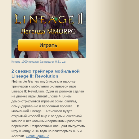
Купить 1000 показов баннера от 0,31 у.е.
2 свежих трейлера мобильной
Lineage II: Revolution
Netmarble Games опубликовала парочку
трейлеров к мобильной онлайновой игре
Lineage II: Revolution. Один из роликов сделан
на движке игры Unreal Engine 4. В нем
демонстрируются игровые зоны, скиллы,
обмундирование и персонажи проекта. В
мобильной Lineage II: Revolution будет
открытый игровой мир с осадами, системой
кланов и несколькими вариантами развития
персонажа. Разработчики обещают выпустить
игру к концу 2016 года на платформах iOS и
Android!
читать дальше