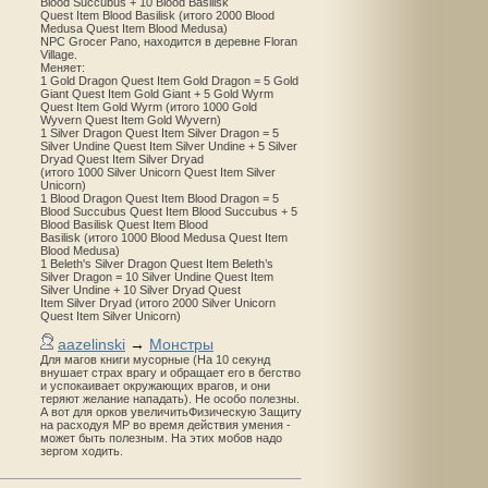
Blood Succubus + 10 Blood Basilisk
Quest Item Blood Basilisk (итого 2000 Blood
Medusa Quest Item Blood Medusa)
NPC Grocer Pano, находится в деревне Floran
Village.
Меняет:
1 Gold Dragon Quest Item Gold Dragon = 5 Gold
Giant Quest Item Gold Giant + 5 Gold Wyrm
Quest Item Gold Wyrm (итого 1000 Gold
Wyvern Quest Item Gold Wyvern)
1 Silver Dragon Quest Item Silver Dragon = 5
Silver Undine Quest Item Silver Undine + 5 Silver
Dryad Quest Item Silver Dryad
(итого 1000 Silver Unicorn Quest Item Silver
Unicorn)
1 Blood Dragon Quest Item Blood Dragon = 5
Blood Succubus Quest Item Blood Succubus + 5
Blood Basilisk Quest Item Blood
Basilisk (итого 1000 Blood Medusa Quest Item
Blood Medusa)
1 Beleth's Silver Dragon Quest Item Beleth’s
Silver Dragon = 10 Silver Undine Quest Item
Silver Undine + 10 Silver Dryad Quest
Item Silver Dryad (итого 2000 Silver Unicorn
Quest Item Silver Unicorn)
aazelinski
→
Монстры
Для магов книги мусорные (На 10 секунд
внушает страх врагу и обращает его в бегство
и успокаивает окружающих врагов, и они
теряют желание нападать). Не особо полезны.
А вот для орков увеличитьФизическую Защиту
на расходуя MP во время действия умения -
может быть полезным. На этих мобов надо
зергом ходить.