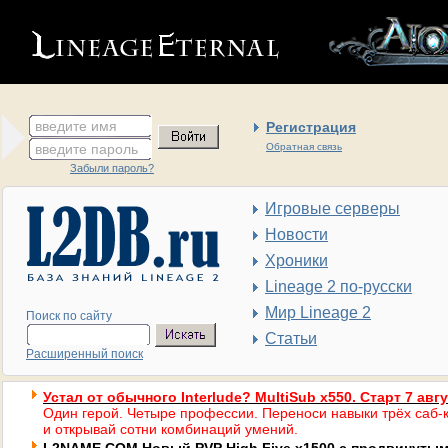
введите имя
Регистрация
введите пароль
Обратная связь
Забыли пароль?
Игровые серверы
Новости
Хроники
Lineage 2 по-русски
Мир Lineage 2
Поиск по сайту
Статьи
Расширенный поиск
Устал от обычного Interlude? MultiSub x550. Старт 7 авг
Один герой. Четыре профессии. Переноси навыки трёх саб-к
и открывай сотни комбинаций умений.