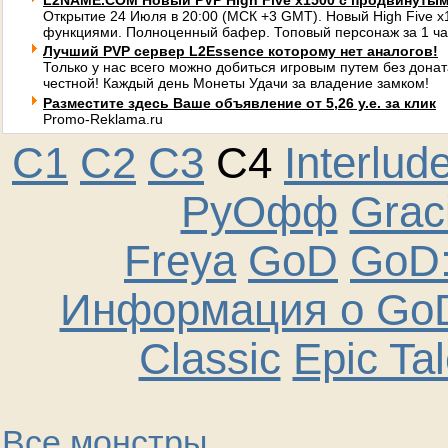
L2NAME.COM Новый PVP High Five x1500 с продвинуты
Открытие 24 Июля в 20:00 (МСК +3 GMT). Новый High Five 
функциями. Полноценный бафер. Топовый персонаж за 1 ча
Лучший PVP сервер L2Essence которому нет аналогов!
Только у нас всего можно добиться игровым путем без донат
честной! Каждый день Монеты Удачи за владение замком!
Разместите здесь Ваше объявление от 5,26 у.е. за клик
Promo-Reklama.ru
C1
C2
C3
C4
Interlud
РуОфф
Graci
Freya
GoD
GoD:
Информация о GoD
Classic
Epic Ta
Все монстры