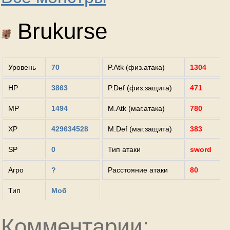
Brukurse
Уровень
70
P.Atk (физ.атака)
1304
HP
3863
P.Def (физ.защита)
471
MP
1494
M.Atk (маг.атака)
780
XP
429634528
M.Def (маг.защита)
383
SP
0
Тип атаки
sword
Агро
?
Расстояние атаки
80
Тип
Моб
Комментарии: