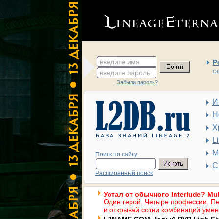
введите имя
Р
введите пароль
Об
Забыли пароль?
И
Н
Х
L
М
Поиск по сайту
С
Расширенный поиск
Устал от обычного Interlude? Mul
Один герой. Четыре профессии. Пе
и открывай сотни комбинаций умен