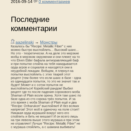
2016-09-14
0 комментариев
Последние
комментарии
aazelinski
→
Монстры
Казалось бы "Recipe: Metallic Fiber" с них
можно быстро выспойлить... Высокий шанс...
Но это - теоретически. А на деле это мерзкие
мобы в мерзком окружении и они плюют на то
что Elven Elder бафала антиоравляющий баф
и при попытке спойла на тебя накидывается
орда агров и социалов и находятся они в
неудобной локации. Вобщем, я плюнул на
попытки выспойлить с этих тварей этот
рецепт (тем более что если шанс в базе - одна
из одинадцати попыток, то это не значит так и
будет! Может и с сотни попыток не
выспойлиться! Корейский рандом! Выбил
рецепт где-то после падения сорокового моба
Shaman of Plain возле орена. Хотя там шанс по
базе одна из сто сорока трёх попыток. И за
это время с моба Shaman of Plain ещё и два
"Recipe: Oriharukon" выспойлил! И без всяких
напрягов! Этот моб в одиночку на поле стоит!
Никакая орда мурашей вокруг него его
спойлить и бить не мешает! И он всего лишь
на три левела выше этого мураша и при этом
не отравляет! Лучше "Recipe: Metallic Fiber" не
с мураша спойлить, а с шамана выбивать!