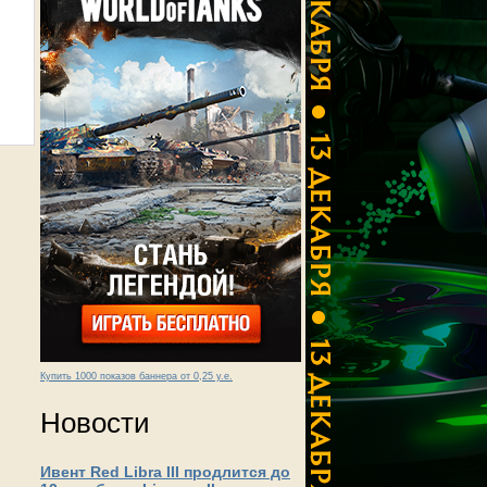
Купить 1000 показов баннера от 0,25 у.е.
Новости
Ивент Red Libra III продлится до