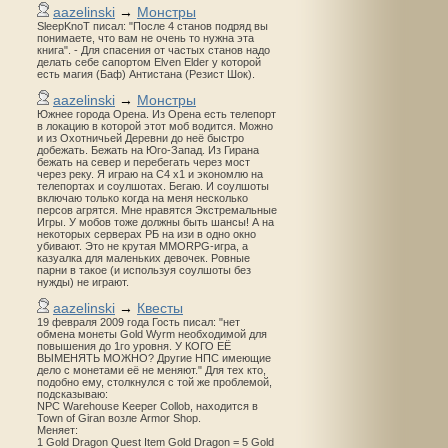
aazelinski
→
Монстры
SleepKnoT писал: "После 4 станов подряд вы
понимаете, что вам не очень то нужна эта
книга". - Для спасения от частых станов надо
делать себе сапортом Elven Elder у которой
есть магия (Баф) Антистана (Резист Шок).
aazelinski
→
Монстры
Южнее города Орена. Из Орена есть телепорт
в локацию в которой этот моб водится. Можно
и из Охотничьей Деревни до неё быстро
добежать. Бежать на Юго-Запад. Из Гирана
бежать на север и перебегать через мост
через реку. Я играю на С4 х1 и экономлю на
телепортах и соулшотах. Бегаю. И соулшоты
включаю только когда на меня несколько
персов агрятся. Мне нравятся Экстремальные
Игры. У мобов тоже должны быть шансы! А на
некоторых серверах РБ на изи в одно окно
убивают. Это не крутая MMORPG-игра, а
казуалка для маленьких девочек. Ровные
парни в такое (и используя соулшоты без
нужды) не играют.
aazelinski
→
Квесты
19 февраля 2009 года Гость писал: "нет
обмена монеты Gold Wyrm необходимой для
повышения до 1го уровня. У КОГО ЕЁ
ВЫМЕНЯТЬ МОЖНО? Другие НПС имеющие
дело с монетами её не меняют." Для тех кто,
подобно ему, столкнулся с той же проблемой,
подсказываю:
NPC Warehouse Keeper Collob, находится в
Town of Giran возле Armor Shop.
Меняет:
1 Gold Dragon Quest Item Gold Dragon = 5 Gold