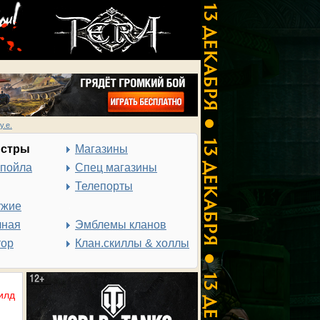
у.е.
нстры
Магазины
спойла
Спец магазины
Телепорты
ужие
чная
Эмблемы кланов
тор
Клан.скиллы & холлы
илд