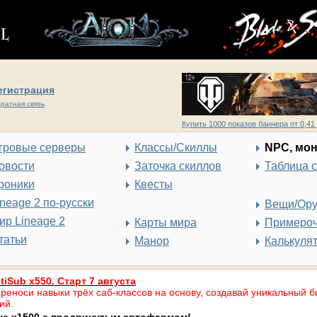
егистрация
ратная связь
Купить 1000 показов баннера от 0,41 
гровые серверы
Классы/Скиллы
NPC, мо
овости
Заточка скиллов
Таблица 
роники
Квесты
ineage 2 по-русски
Вещи/Ор
ир Lineage 2
Карты мира
Примеро
татьи
Манор
Калькуля
tiSub x550. Старт 7 августа
реноси навыки трёх саб-классов на основу, создавай уникальный б
ий.