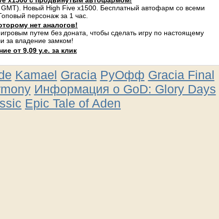
ve x1500 с продвинутым автофармом!
 GMT). Новый High Five x1500. Бесплатный автофарм со всеми
оповый персонаж за 1 час.
оторому нет аналогов!
 игровым путем без доната, чтобы сделать игру по настоящему
и за владение замком!
е от 9,09 у.е. за клик
ude
Kamael
Gracia
РуОфф
Gracia Final
rmony
Информация о GoD: Glory Days
ssic
Epic Tale of Aden