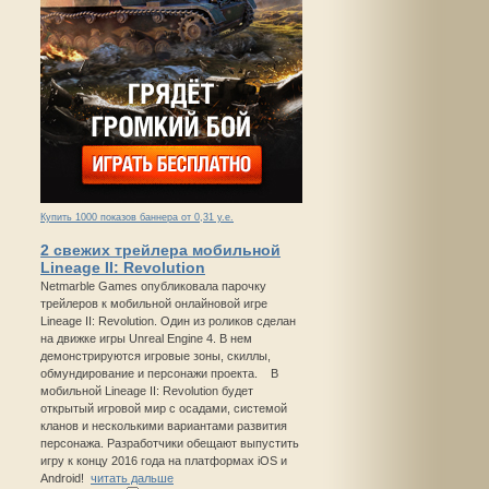
Купить 1000 показов баннера от 0,31 у.е.
2 свежих трейлера мобильной
Lineage II: Revolution
Netmarble Games опубликовала парочку
трейлеров к мобильной онлайновой игре
Lineage II: Revolution. Один из роликов сделан
на движке игры Unreal Engine 4. В нем
демонстрируются игровые зоны, скиллы,
обмундирование и персонажи проекта. В
мобильной Lineage II: Revolution будет
открытый игровой мир с осадами, системой
кланов и несколькими вариантами развития
персонажа. Разработчики обещают выпустить
игру к концу 2016 года на платформах iOS и
Android!
читать дальше