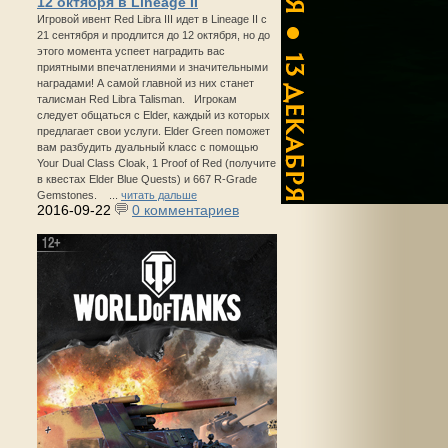
12 октября в Lineage II
Игровой ивент Red Libra III идет в Lineage II с
21 сентября и продлится до 12 октября, но до
этого момента успеет наградить вас
приятными впечатлениями и значительными
наградами! А самой главной из них станет
талисман Red Libra Talisman. Игрокам
следует общаться с Elder, каждый из которых
предлагает свои услуги. Elder Green поможет
вам разбудить дуальный класс с помощью
Your Dual Class Cloak, 1 Proof of Red (получите
в квестах Elder Blue Quests) и 667 R-Grade
Gemstones. ...
читать дальше
2016-09-22
0 комментариев