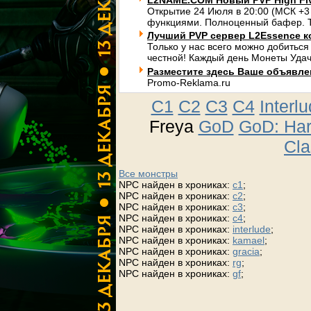
L2NAME.COM Новый PVP High Fi
Открытие 24 Июля в 20:00 (МСК +3
функциями. Полноценный бафер. Т
Лучший PVP сервер L2Essence к
Только у нас всего можно добиться
честной! Каждый день Монеты Удач
Разместите здесь Ваше объявлени
Promo-Reklama.ru
C1
C2
C3
C4
Interl
Freya
GoD
GoD: Ha
Cla
Все монстры
NPC найден в хрониках:
c1
;
NPC найден в хрониках:
c2
;
NPC найден в хрониках:
c3
;
NPC найден в хрониках:
c4
;
NPC найден в хрониках:
interlude
;
NPC найден в хрониках:
kamael
;
NPC найден в хрониках:
gracia
;
NPC найден в хрониках:
rg
;
NPC найден в хрониках:
gf
;