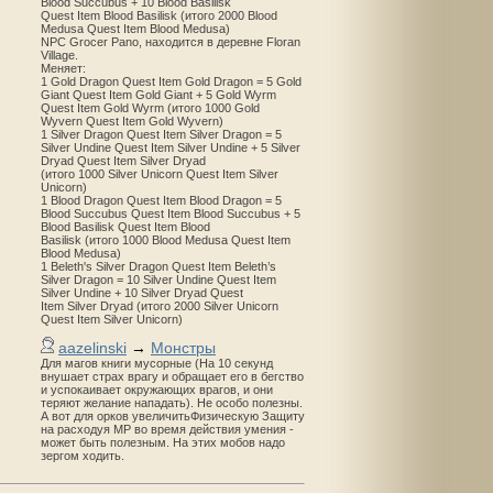
Blood Succubus + 10 Blood Basilisk
Quest Item Blood Basilisk (итого 2000 Blood
Medusa Quest Item Blood Medusa)
NPC Grocer Pano, находится в деревне Floran
Village.
Меняет:
1 Gold Dragon Quest Item Gold Dragon = 5 Gold
Giant Quest Item Gold Giant + 5 Gold Wyrm
Quest Item Gold Wyrm (итого 1000 Gold
Wyvern Quest Item Gold Wyvern)
1 Silver Dragon Quest Item Silver Dragon = 5
Silver Undine Quest Item Silver Undine + 5 Silver
Dryad Quest Item Silver Dryad
(итого 1000 Silver Unicorn Quest Item Silver
Unicorn)
1 Blood Dragon Quest Item Blood Dragon = 5
Blood Succubus Quest Item Blood Succubus + 5
Blood Basilisk Quest Item Blood
Basilisk (итого 1000 Blood Medusa Quest Item
Blood Medusa)
1 Beleth's Silver Dragon Quest Item Beleth’s
Silver Dragon = 10 Silver Undine Quest Item
Silver Undine + 10 Silver Dryad Quest
Item Silver Dryad (итого 2000 Silver Unicorn
Quest Item Silver Unicorn)
aazelinski
→
Монстры
Для магов книги мусорные (На 10 секунд
внушает страх врагу и обращает его в бегство
и успокаивает окружающих врагов, и они
теряют желание нападать). Не особо полезны.
А вот для орков увеличитьФизическую Защиту
на расходуя MP во время действия умения -
может быть полезным. На этих мобов надо
зергом ходить.