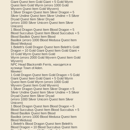
Giant Quest Item Gold Giant + 5 Gold Wyrm
Quest Item Gold Wyrm (итого 1000 Gold
Wyvern Quest Item Gold Wyvern)
1 Silver Dragon Quest Item Silver Dragon = 5
Silver Undine Quest Item Silver Undine + 5 Silver
Dryad Quest Item Silver Dryad
(итого 1000 Silver Unicorn Quest Item Silver
Unicorn)
1 Blood Dragon Quest Item Blood Dragon = 5
Blood Succubus Quest Item Blood Succubus + 5
Blood Basilisk Quest Item Blood
Basilisk (итого 1000 Blood Medusa Quest Item
Blood Medusa)
1 Beleth's Gold Dragon Quest Item Beleth’s Gold
Dragon = 10 Gold Giant Quest Item Gold Giant +
10 Gold Wyrm Quest Item Gold
Wyrm (итого 2000 Gold Wyvern Quest Item Gold
Wyvern)
NPC Head Blacksmith Ferris, находится в
кузнице Town of Aden.
Меняет:
1 Gold Dragon Quest Item Gold Dragon = 5 Gold
Giant Quest Item Gold Giant + 5 Gold Wyrm
Quest Item Gold Wyrm (итого 1000 Gold
Wyvern Quest Item Gold Wyvern)
1 Silver Dragon Quest Item Silver Dragon = 5
Silver Undine Quest Item Silver Undine + 5 Silver
Dryad Quest Item Silver Dryad
(итого 1000 Silver Unicorn Quest Item Silver
Unicorn)
1 Blood Dragon Quest Item Blood Dragon = 5
Blood Succubus Quest Item Blood Succubus + 5
Blood Basilisk Quest Item Blood
Basilisk (итого 1000 Blood Medusa Quest Item
Blood Medusa)
1 Beleth's Blood Dragon Quest Item Beleth’s
Blood Dragon = 10 Blood Succubus Quest Item