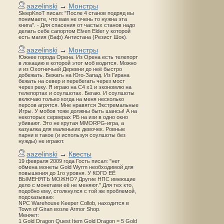
aazelinski
→
Монстры
SleepKnoT писал: "После 4 станов подряд вы
понимаете, что вам не очень то нужна эта
книга". - Для спасения от частых станов надо
делать себе сапортом Elven Elder у которой
есть магия (Баф) Антистана (Резист Шок).
aazelinski
→
Монстры
Южнее города Орена. Из Орена есть телепорт
в локацию в которой этот моб водится. Можно
и из Охотничьей Деревни до неё быстро
добежать. Бежать на Юго-Запад. Из Гирана
бежать на север и перебегать через мост
через реку. Я играю на С4 х1 и экономлю на
телепортах и соулшотах. Бегаю. И соулшоты
включаю только когда на меня несколько
персов агрятся. Мне нравятся Экстремальные
Игры. У мобов тоже должны быть шансы! А на
некоторых серверах РБ на изи в одно окно
убивают. Это не крутая MMORPG-игра, а
казуалка для маленьких девочек. Ровные
парни в такое (и используя соулшоты без
нужды) не играют.
aazelinski
→
Квесты
19 февраля 2009 года Гость писал: "нет
обмена монеты Gold Wyrm необходимой для
повышения до 1го уровня. У КОГО ЕЁ
ВЫМЕНЯТЬ МОЖНО? Другие НПС имеющие
дело с монетами её не меняют." Для тех кто,
подобно ему, столкнулся с той же проблемой,
подсказываю:
NPC Warehouse Keeper Collob, находится в
Town of Giran возле Armor Shop.
Меняет:
1 Gold Dragon Quest Item Gold Dragon = 5 Gold