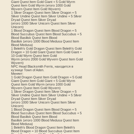
Giant Quest Item Gold Giant + 5 Gold Wyrm
Quest Item Gold Wyrm (итого 1000 Gold
Wyvern Quest Item Gold Wyvern)
1 Silver Dragon Quest Item Silver Dragon = 5
Silver Undine Quest Item Silver Undine + 5 Silver
Dryad Quest Item Silver Dryad
(итого 1000 Silver Unicorn Quest Item Silver
Unicorn)
1 Blood Dragon Quest Item Blood Dragon = 5
Blood Succubus Quest Item Blood Succubus + 5
Blood Basilisk Quest Item Blood
Basilisk (итого 1000 Blood Medusa Quest Item
Blood Medusa)
1 Beleth's Gold Dragon Quest Item Beleth’s Gold
Dragon = 10 Gold Giant Quest Item Gold Giant +
10 Gold Wyrm Quest Item Gold
Wyrm (итого 2000 Gold Wyvern Quest Item Gold
Wyvern)
NPC Head Blacksmith Ferris, находится в
кузнице Town of Aden.
Меняет:
1 Gold Dragon Quest Item Gold Dragon = 5 Gold
Giant Quest Item Gold Giant + 5 Gold Wyrm
Quest Item Gold Wyrm (итого 1000 Gold
Wyvern Quest Item Gold Wyvern)
1 Silver Dragon Quest Item Silver Dragon = 5
Silver Undine Quest Item Silver Undine + 5 Silver
Dryad Quest Item Silver Dryad
(итого 1000 Silver Unicorn Quest Item Silver
Unicorn)
1 Blood Dragon Quest Item Blood Dragon = 5
Blood Succubus Quest Item Blood Succubus + 5
Blood Basilisk Quest Item Blood
Basilisk (итого 1000 Blood Medusa Quest Item
Blood Medusa)
1 Beleth's Blood Dragon Quest Item Beleth’s
Blood Dragon = 10 Blood Succubus Quest Item