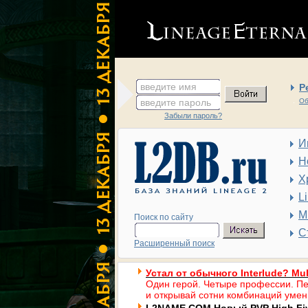
введите имя
Р
введите пароль
Об
Забыли пароль?
И
Н
Х
L
М
Поиск по сайту
С
Расширенный поиск
Устал от обычного Interlude? Mul
Один герой. Четыре профессии. Пе
и открывай сотни комбинаций умен