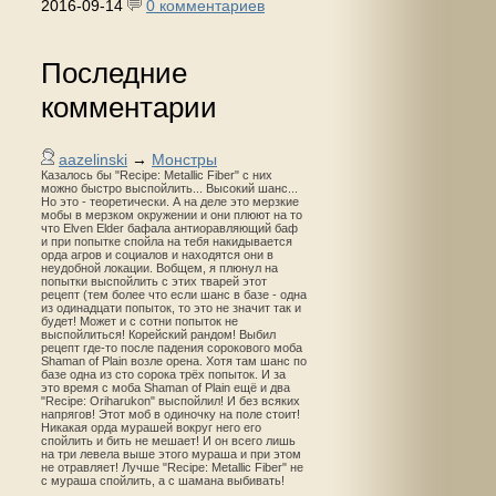
2016-09-14
0 комментариев
Последние
комментарии
aazelinski
→
Монстры
Казалось бы "Recipe: Metallic Fiber" с них
можно быстро выспойлить... Высокий шанс...
Но это - теоретически. А на деле это мерзкие
мобы в мерзком окружении и они плюют на то
что Elven Elder бафала антиоравляющий баф
и при попытке спойла на тебя накидывается
орда агров и социалов и находятся они в
неудобной локации. Вобщем, я плюнул на
попытки выспойлить с этих тварей этот
рецепт (тем более что если шанс в базе - одна
из одинадцати попыток, то это не значит так и
будет! Может и с сотни попыток не
выспойлиться! Корейский рандом! Выбил
рецепт где-то после падения сорокового моба
Shaman of Plain возле орена. Хотя там шанс по
базе одна из сто сорока трёх попыток. И за
это время с моба Shaman of Plain ещё и два
"Recipe: Oriharukon" выспойлил! И без всяких
напрягов! Этот моб в одиночку на поле стоит!
Никакая орда мурашей вокруг него его
спойлить и бить не мешает! И он всего лишь
на три левела выше этого мураша и при этом
не отравляет! Лучше "Recipe: Metallic Fiber" не
с мураша спойлить, а с шамана выбивать!