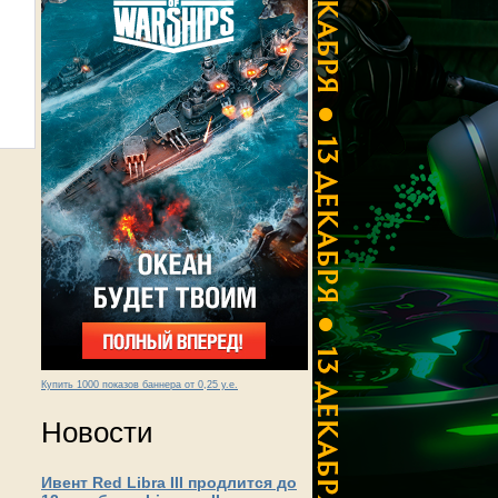
Купить 1000 показов баннера от 0,25 у.е.
Новости
Ивент Red Libra III продлится до