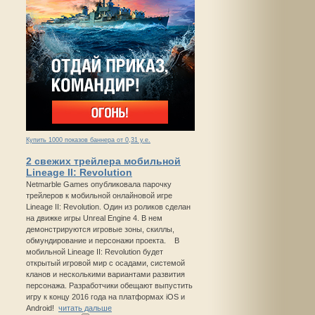
Купить 1000 показов баннера от 0,31 у.е.
2 свежих трейлера мобильной
Lineage II: Revolution
Netmarble Games опубликовала парочку
трейлеров к мобильной онлайновой игре
Lineage II: Revolution. Один из роликов сделан
на движке игры Unreal Engine 4. В нем
демонстрируются игровые зоны, скиллы,
обмундирование и персонажи проекта. В
мобильной Lineage II: Revolution будет
открытый игровой мир с осадами, системой
кланов и несколькими вариантами развития
персонажа. Разработчики обещают выпустить
игру к концу 2016 года на платформах iOS и
Android!
читать дальше