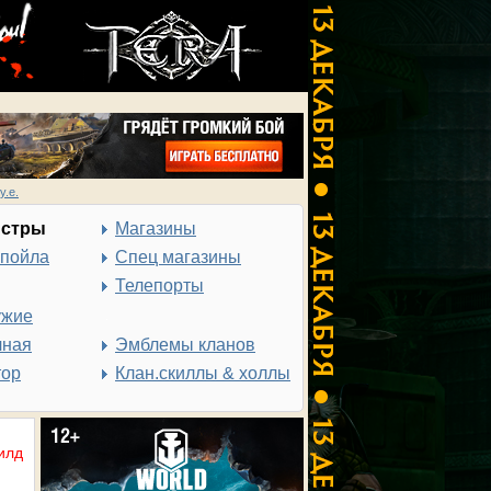
у.е.
нстры
Магазины
спойла
Спец магазины
Телепорты
ужие
чная
Эмблемы кланов
тор
Клан.скиллы & холлы
илд