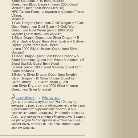
Blood Succubus + 10 Blood Basilisk
Quest Item Blood Basilisk (итого 2000 Blood
Medusa Quest Item Blood Medusa)
NPC Grocer Pano, находится в деревне Floran
Village.
Меняет:
1 Gold Dragon Quest Item Gold Dragon = 5 Gold
Giant Quest Item Gold Giant + 5 Gold Wyrm
Quest Item Gold Wyrm (итого 1000 Gold
Wyvern Quest Item Gold Wyvern)
1 Silver Dragon Quest Item Silver Dragon = 5
Silver Undine Quest Item Silver Undine + 5 Silver
Dryad Quest Item Silver Dryad
(итого 1000 Silver Unicorn Quest Item Silver
Unicorn)
1 Blood Dragon Quest Item Blood Dragon = 5
Blood Succubus Quest Item Blood Succubus + 5
Blood Basilisk Quest Item Blood
Basilisk (итого 1000 Blood Medusa Quest Item
Blood Medusa)
1 Beleth's Silver Dragon Quest Item Beleth’s
Silver Dragon = 10 Silver Undine Quest Item
Silver Undine + 10 Silver Dryad Quest
Item Silver Dryad (итого 2000 Silver Unicorn
Quest Item Silver Unicorn)
aazelinski
→
Монстры
Для магов книги мусорные (На 10 секунд
внушает страх врагу и обращает его в бегство
и успокаивает окружающих врагов, и они
теряют желание нападать). Не особо полезны.
А вот для орков увеличитьФизическую Защиту
на расходуя MP во время действия умения -
может быть полезным. На этих мобов надо
зергом ходить.