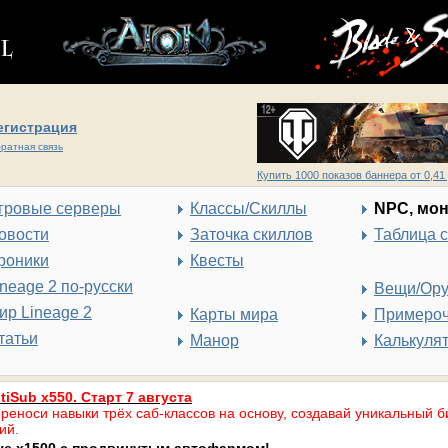
егистрация
ратная связь
Купить 1000 показов баннера от 0,41 
гровые серверы
Классы/Скиллы
NPC, мо
овости
Заточка скиллов
Таблица 
роники
Квесты
ineage 2 по-русски
Вещи/Ор
ир Lineage 2
Карты мира
Примеро
татьи
Манор
Калькуля
tiSub x550. Старт 7 августа
реноси навыки трёх саб-классов на основу, создавай уникальный б
ий.