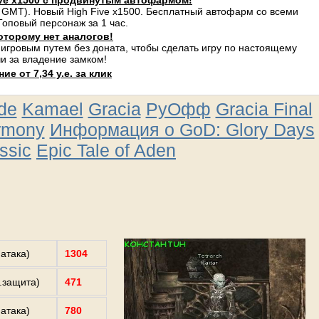
ve x1500 с продвинутым автофармом!
 GMT). Новый High Five x1500. Бесплатный автофарм со всеми
оповый персонаж за 1 час.
оторому нет аналогов!
 игровым путем без доната, чтобы сделать игру по настоящему
и за владение замком!
е от 7,34 у.е. за клик
ude
Kamael
Gracia
РуОфф
Gracia Final
rmony
Информация о GoD: Glory Days
ssic
Epic Tale of Aden
.атака)
1304
з.защита)
471
.атака)
780