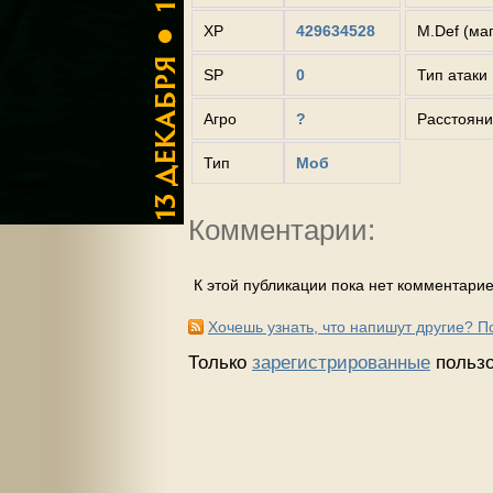
XP
429634528
M.Def (ма
SP
0
Тип атаки
Агро
?
Расстояни
Тип
Моб
Комментарии:
К этой публикации пока нет комментарие
Хочешь узнать, что напишут другие? 
Только
зарегистрированные
пользо