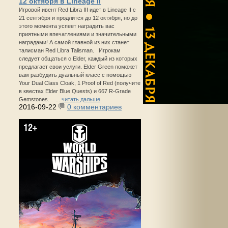
12 октября в Lineage II
Игровой ивент Red Libra III идет в Lineage II с
21 сентября и продлится до 12 октября, но до
этого момента успеет наградить вас
приятными впечатлениями и значительными
наградами! А самой главной из них станет
талисман Red Libra Talisman. Игрокам
следует общаться с Elder, каждый из которых
предлагает свои услуги. Elder Green поможет
вам разбудить дуальный класс с помощью
Your Dual Class Cloak, 1 Proof of Red (получите
в квестах Elder Blue Quests) и 667 R-Grade
Gemstones. ...
читать дальше
2016-09-22
0 комментариев