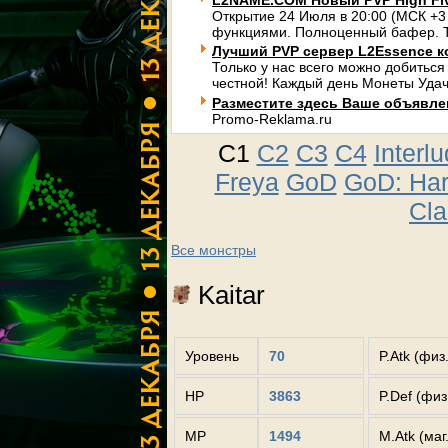
L2NAME.COM Новый PVP High Fi
Открытие 24 Июля в 20:00 (МСК +3
функциями. Полноценный бафер. Т
Лучший PVP сервер L2Essence к
Только у нас всего можно добиться
честной! Каждый день Монеты Удач
Разместите здесь Ваше объявлени
Promo-Reklama.ru
C1
C2
C3
C4
Interl
Freya
GoD
GoD: Ha
Cla
Все монстры
Kaitar
Уровень
70
P.Atk (физ
HP
3863
P.Def (фи
MP
1494
M.Atk (маг