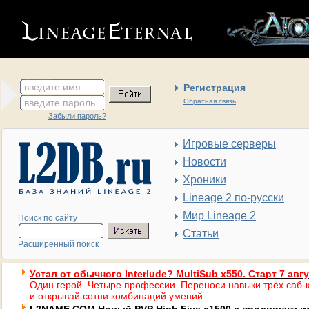
введите имя
Регистрация
введите пароль
Обратная связь
Забыли пароль?
Игровые серверы
Новости
Хроники
Lineage 2 по-русски
Мир Lineage 2
Поиск по сайту
Статьи
Расширенный поиск
Устал от обычного Interlude? MultiSub x550. Старт 7 авг
Один герой. Четыре профессии. Переноси навыки трёх саб-к
и открывай сотни комбинаций умений.