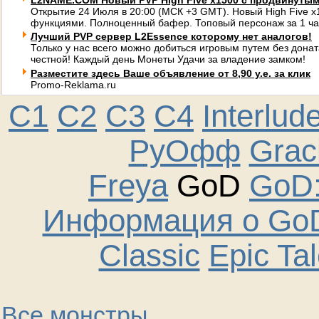
L2NAME.COM Новый PVP High Five x1500 с продвинуты
Открытие 24 Июля в 20:00 (МСК +3 GMT). Новый High Five 
функциями. Полноценный бафер. Топовый персонаж за 1 ча
Лучший PVP сервер L2Essence которому нет аналогов!
Только у нас всего можно добиться игровым путем без донат
честной! Каждый день Монеты Удачи за владение замком!
Разместите здесь Ваше объявление от 8,90 у.е. за клик
Promo-Reklama.ru
C1
C2
C3
C4
Interlud
РуОфф
Graci
Freya
GoD
GoD:
Информация о GoD
Classic
Epic Ta
Все монстры