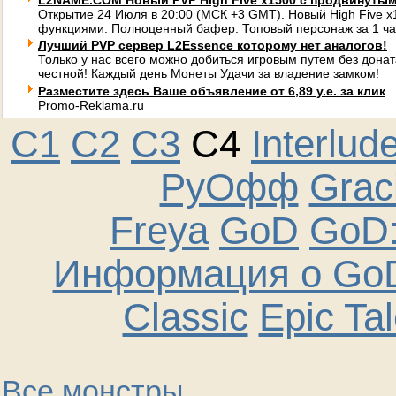
L2NAME.COM Новый PVP High Five x1500 с продвинуты
Открытие 24 Июля в 20:00 (МСК +3 GMT). Новый High Five 
функциями. Полноценный бафер. Топовый персонаж за 1 ча
Лучший PVP сервер L2Essence которому нет аналогов!
Только у нас всего можно добиться игровым путем без донат
честной! Каждый день Монеты Удачи за владение замком!
Разместите здесь Ваше объявление от 6,89 у.е. за клик
Promo-Reklama.ru
C1
C2
C3
C4
Interlud
РуОфф
Graci
Freya
GoD
GoD:
Информация о GoD
Classic
Epic Ta
Все монстры