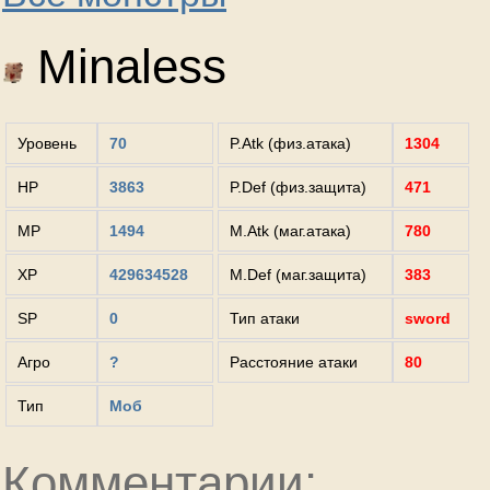
Minaless
Уровень
70
P.Atk (физ.атака)
1304
HP
3863
P.Def (физ.защита)
471
MP
1494
M.Atk (маг.атака)
780
XP
429634528
M.Def (маг.защита)
383
SP
0
Тип атаки
sword
Агро
?
Расстояние атаки
80
Тип
Моб
Комментарии: