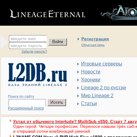
введите имя
Регистрация
введите пароль
Обратная связь
Забыли пароль?
Игровые серверы
Новости
Хроники
Lineage 2 по-русски
Мир Lineage 2
Поиск по сайту
Статьи
Расширенный поиск
Устал от обычного Interlude? MultiSub x550. Старт 7 авг
Один герой. Четыре профессии. Переноси навыки трёх саб-к
и открывай сотни комбинаций умений.