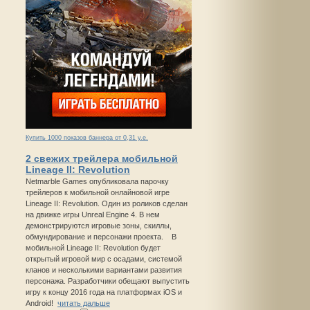
Купить 1000 показов баннера от 0,31 у.е.
2 свежих трейлера мобильной
Lineage II: Revolution
Netmarble Games опубликовала парочку
трейлеров к мобильной онлайновой игре
Lineage II: Revolution. Один из роликов сделан
на движке игры Unreal Engine 4. В нем
демонстрируются игровые зоны, скиллы,
обмундирование и персонажи проекта. В
мобильной Lineage II: Revolution будет
открытый игровой мир с осадами, системой
кланов и несколькими вариантами развития
персонажа. Разработчики обещают выпустить
игру к концу 2016 года на платформах iOS и
Android!
читать дальше