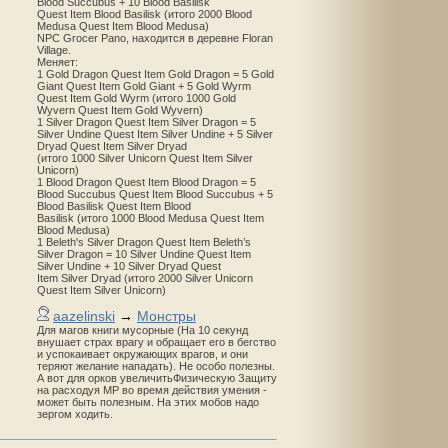
Blood Succubus + 10 Blood Basilisk
Quest Item Blood Basilisk (итого 2000 Blood
Medusa Quest Item Blood Medusa)
NPC Grocer Pano, находится в деревне Floran
Village.
Меняет:
1 Gold Dragon Quest Item Gold Dragon = 5 Gold
Giant Quest Item Gold Giant + 5 Gold Wyrm
Quest Item Gold Wyrm (итого 1000 Gold
Wyvern Quest Item Gold Wyvern)
1 Silver Dragon Quest Item Silver Dragon = 5
Silver Undine Quest Item Silver Undine + 5 Silver
Dryad Quest Item Silver Dryad
(итого 1000 Silver Unicorn Quest Item Silver
Unicorn)
1 Blood Dragon Quest Item Blood Dragon = 5
Blood Succubus Quest Item Blood Succubus + 5
Blood Basilisk Quest Item Blood
Basilisk (итого 1000 Blood Medusa Quest Item
Blood Medusa)
1 Beleth's Silver Dragon Quest Item Beleth’s
Silver Dragon = 10 Silver Undine Quest Item
Silver Undine + 10 Silver Dryad Quest
Item Silver Dryad (итого 2000 Silver Unicorn
Quest Item Silver Unicorn)
aazelinski
→
Монстры
Для магов книги мусорные (На 10 секунд
внушает страх врагу и обращает его в бегство
и успокаивает окружающих врагов, и они
теряют желание нападать). Не особо полезны.
А вот для орков увеличитьФизическую Защиту
на расходуя MP во время действия умения -
может быть полезным. На этих мобов надо
зергом ходить.