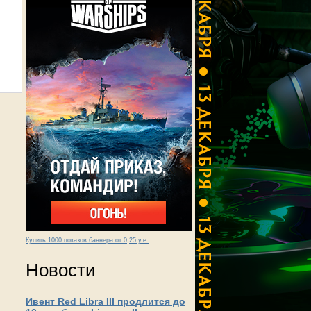
Купить 1000 показов баннера от 0,25 у.е.
Новости
Ивент Red Libra III продлится до