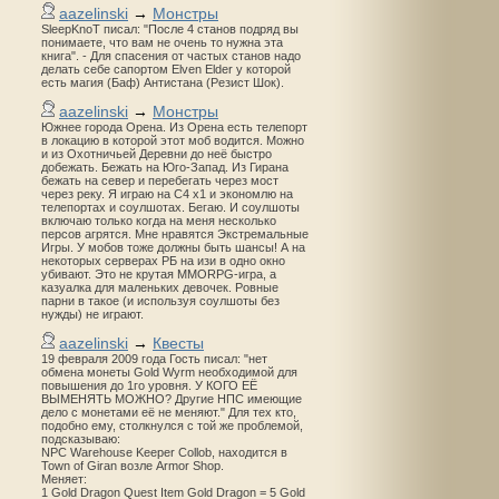
aazelinski
→
Монстры
SleepKnoT писал: "После 4 станов подряд вы
понимаете, что вам не очень то нужна эта
книга". - Для спасения от частых станов надо
делать себе сапортом Elven Elder у которой
есть магия (Баф) Антистана (Резист Шок).
aazelinski
→
Монстры
Южнее города Орена. Из Орена есть телепорт
в локацию в которой этот моб водится. Можно
и из Охотничьей Деревни до неё быстро
добежать. Бежать на Юго-Запад. Из Гирана
бежать на север и перебегать через мост
через реку. Я играю на С4 х1 и экономлю на
телепортах и соулшотах. Бегаю. И соулшоты
включаю только когда на меня несколько
персов агрятся. Мне нравятся Экстремальные
Игры. У мобов тоже должны быть шансы! А на
некоторых серверах РБ на изи в одно окно
убивают. Это не крутая MMORPG-игра, а
казуалка для маленьких девочек. Ровные
парни в такое (и используя соулшоты без
нужды) не играют.
aazelinski
→
Квесты
19 февраля 2009 года Гость писал: "нет
обмена монеты Gold Wyrm необходимой для
повышения до 1го уровня. У КОГО ЕЁ
ВЫМЕНЯТЬ МОЖНО? Другие НПС имеющие
дело с монетами её не меняют." Для тех кто,
подобно ему, столкнулся с той же проблемой,
подсказываю:
NPC Warehouse Keeper Collob, находится в
Town of Giran возле Armor Shop.
Меняет:
1 Gold Dragon Quest Item Gold Dragon = 5 Gold