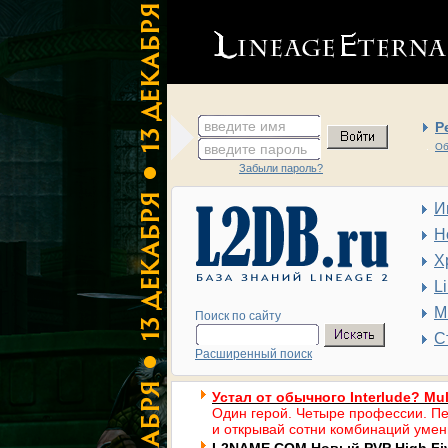
введите имя
Р
введите пароль
Об
Забыли пароль?
И
Н
Х
L
М
Поиск по сайту
С
Расширенный поиск
Устал от обычного Interlude? Mul
Один герой. Четыре профессии. Пе
и открывай сотни комбинаций умен