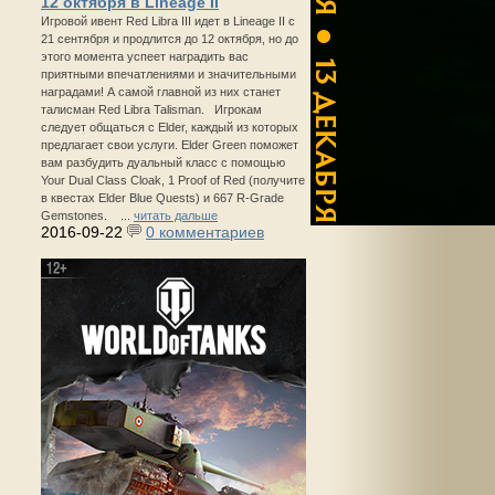
12 октября в Lineage II
Игровой ивент Red Libra III идет в Lineage II с
21 сентября и продлится до 12 октября, но до
этого момента успеет наградить вас
приятными впечатлениями и значительными
наградами! А самой главной из них станет
талисман Red Libra Talisman. Игрокам
следует общаться с Elder, каждый из которых
предлагает свои услуги. Elder Green поможет
вам разбудить дуальный класс с помощью
Your Dual Class Cloak, 1 Proof of Red (получите
в квестах Elder Blue Quests) и 667 R-Grade
Gemstones. ...
читать дальше
2016-09-22
0 комментариев