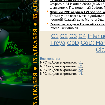
L2NAME.COM Новый PVP High Fi
Открытие 24 Июля в 20:00 (МСК +3
функциями. Полноценный бафер. Т
Лучший PVP сервер L2Essence к
Только у нас всего можно добиться
честной! Каждый день Монеты Удач
Разместите здесь Ваше объявлени
Promo-Reklama.ru
C1
C2
C3
C4
Interl
Freya
GoD
GoD: Ha
Cla
Все монстры
NPC найден в хрониках:
c1
;
NPC найден в хрониках:
c2
;
NPC найден в хрониках:
c3
;
NPC найден в хрониках:
c4
;