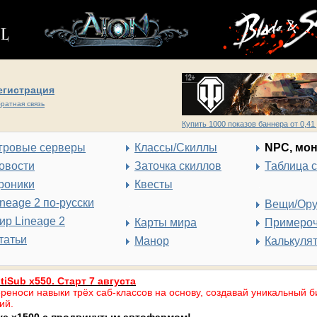
егистрация
ратная связь
Купить 1000 показов баннера от 0,41 
гровые серверы
Классы/Скиллы
NPC, мо
овости
Заточка скиллов
Таблица 
роники
Квесты
ineage 2 по-русски
Вещи/Ор
ир Lineage 2
Карты мира
Примеро
татьи
Манор
Калькуля
tiSub x550. Старт 7 августа
реноси навыки трёх саб-классов на основу, создавай уникальный б
ий.