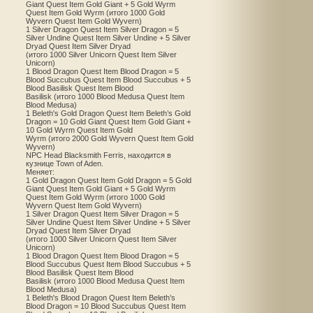
Giant Quest Item Gold Giant + 5 Gold Wyrm
Quest Item Gold Wyrm (итого 1000 Gold
Wyvern Quest Item Gold Wyvern)
1 Silver Dragon Quest Item Silver Dragon = 5
Silver Undine Quest Item Silver Undine + 5 Silver
Dryad Quest Item Silver Dryad
(итого 1000 Silver Unicorn Quest Item Silver
Unicorn)
1 Blood Dragon Quest Item Blood Dragon = 5
Blood Succubus Quest Item Blood Succubus + 5
Blood Basilisk Quest Item Blood
Basilisk (итого 1000 Blood Medusa Quest Item
Blood Medusa)
1 Beleth's Gold Dragon Quest Item Beleth’s Gold
Dragon = 10 Gold Giant Quest Item Gold Giant +
10 Gold Wyrm Quest Item Gold
Wyrm (итого 2000 Gold Wyvern Quest Item Gold
Wyvern)
NPC Head Blacksmith Ferris, находится в
кузнице Town of Aden.
Меняет:
1 Gold Dragon Quest Item Gold Dragon = 5 Gold
Giant Quest Item Gold Giant + 5 Gold Wyrm
Quest Item Gold Wyrm (итого 1000 Gold
Wyvern Quest Item Gold Wyvern)
1 Silver Dragon Quest Item Silver Dragon = 5
Silver Undine Quest Item Silver Undine + 5 Silver
Dryad Quest Item Silver Dryad
(итого 1000 Silver Unicorn Quest Item Silver
Unicorn)
1 Blood Dragon Quest Item Blood Dragon = 5
Blood Succubus Quest Item Blood Succubus + 5
Blood Basilisk Quest Item Blood
Basilisk (итого 1000 Blood Medusa Quest Item
Blood Medusa)
1 Beleth's Blood Dragon Quest Item Beleth’s
Blood Dragon = 10 Blood Succubus Quest Item