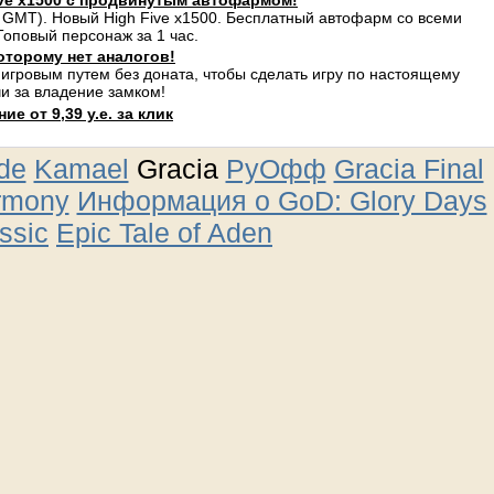
ve x1500 с продвинутым автофармом!
 GMT). Новый High Five x1500. Бесплатный автофарм со всеми
оповый персонаж за 1 час.
оторому нет аналогов!
 игровым путем без доната, чтобы сделать игру по настоящему
и за владение замком!
е от 9,39 у.е. за клик
ude
Kamael
Gracia
РуОфф
Gracia Final
rmony
Информация о GoD: Glory Days
ssic
Epic Tale of Aden