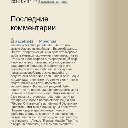
2016-09-14
0 комментариев
Последние
комментарии
aazelinski
→
Монстры
Казалось бы "Recipe: Metallic Fiber" с них
можно быстро выспойлить... Высокий шанс...
Но это - теоретически. А на деле это мерзкие
мобы в мерзком окружении и они плюют на то
что Elven Elder бафала антиоравляющий баф
и при попытке спойла на тебя накидывается
орда агров и социалов и находятся они в
неудобной локации. Вобщем, я плюнул на
попытки выспойлить с этих тварей этот
рецепт (тем более что если шанс в базе - одна
из одинадцати попыток, то это не значит так и
будет! Может и с сотни попыток не
выспойлиться! Корейский рандом! Выбил
рецепт где-то после падения сорокового моба
Shaman of Plain возле орена. Хотя там шанс по
базе одна из сто сорока трёх попыток. И за
это время с моба Shaman of Plain ещё и два
"Recipe: Oriharukon" выспойлил! И без всяких
напрягов! Этот моб в одиночку на поле стоит!
Никакая орда мурашей вокруг него его
спойлить и бить не мешает! И он всего лишь
на три левела выше этого мураша и при этом
не отравляет! Лучше "Recipe: Metallic Fiber" не
с мураша спойлить, а с шамана выбивать!