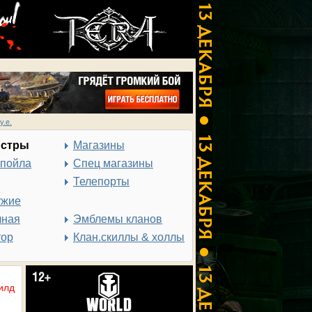
у.е.
нстры
Магазины
спойла
Спец магазины
Телепорты
ужие
чная
Эмблемы кланов
тор
Клан.скиллы & холлы
илд