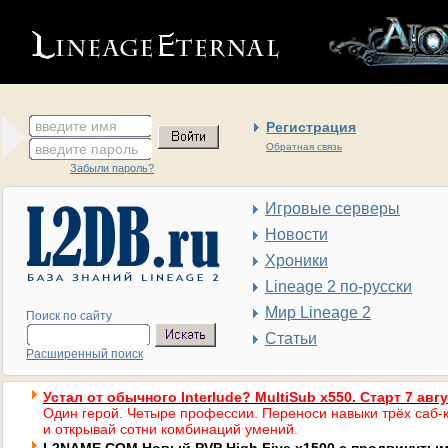
введите имя
Регистрация
введите пароль
Обратная связь
Забыли пароль?
Игровые серверы
Новости
Хроники
Lineage 2 по-русски
Мир Lineage 2
Поиск по сайту
Статьи
Расширенный поиск
Устал от обычного Interlude? MultiSub x550. Старт 7 авг
Один герой. Четыре профессии. Переноси навыки трёх саб-к
и открывай сотни комбинаций умений.