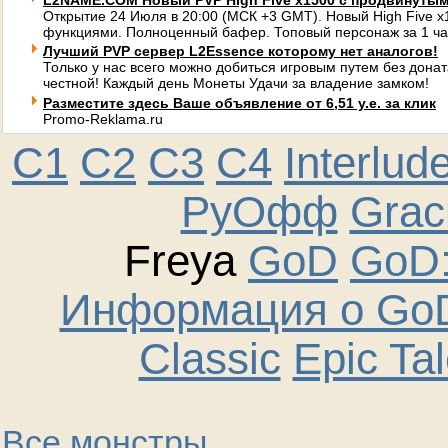
L2NAME.COM Новый PVP High Five x1500 с продвинуты
Открытие 24 Июля в 20:00 (МСК +3 GMT). Новый High Five 
функциями. Полноценный бафер. Топовый персонаж за 1 ча
Лучший PVP сервер L2Essence которому нет аналогов!
Только у нас всего можно добиться игровым путем без донат
честной! Каждый день Монеты Удачи за владение замком!
Разместите здесь Ваше объявление от 6,51 у.е. за клик
Promo-Reklama.ru
C1
C2
C3
C4
Interlud
РуОфф
Graci
Freya
GoD
GoD:
Информация о GoD
Classic
Epic Ta
Все монстры