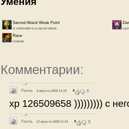
Умения
Sacred Attack Weak Point
Dar
Is vulnerable to a sacred attack.
Laun
Race
Undead
Комментарии:
Гость
#
0
3 августа 2009 14:18
xp 126509658 ))))))))) с не
Гость
#
0
12 августа 2009 11:34