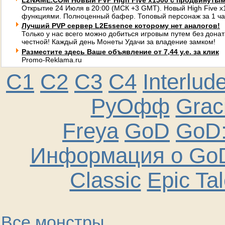
L2NAME.COM Новый PVP High Five x1500 с продвинуты
Открытие 24 Июля в 20:00 (МСК +3 GMT). Новый High Five 
функциями. Полноценный бафер. Топовый персонаж за 1 ча
Лучший PVP сервер L2Essence которому нет аналогов!
Только у нас всего можно добиться игровым путем без донат
честной! Каждый день Монеты Удачи за владение замком!
Разместите здесь Ваше объявление от 7,44 у.е. за клик
Promo-Reklama.ru
C1
C2
C3
C4
Interlud
РуОфф
Graci
Freya
GoD
GoD:
Информация о GoD
Classic
Epic Ta
Все монстры