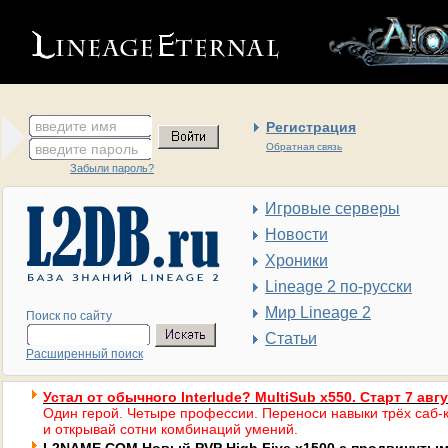
введите имя
Регистрация
введите пароль
Обратная связь
Забыли пароль?
Игровые серверы
Новости
Хроники
Lineage 2 по-русски
Мир Lineage 2
Поиск по сайту
Статьи
Расширенный поиск
Устал от обычного Interlude? MultiSub x550. Старт 7 авг
Один герой. Четыре профессии. Переноси навыки трёх саб-к
и открывай сотни комбинаций умений.