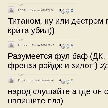
Гость
#
0
17 июня 2010 22:39
Титаном, ну или дестром п
крита убил))
Гость
#
0
17 июня 2010 22:40
Разумеется фул баф (ДК, 
френзи рэйдж и зилот!) Уд
Гость
#
0
19 июня 2010 01:00
народ слушайте а где он 
напишите плз)