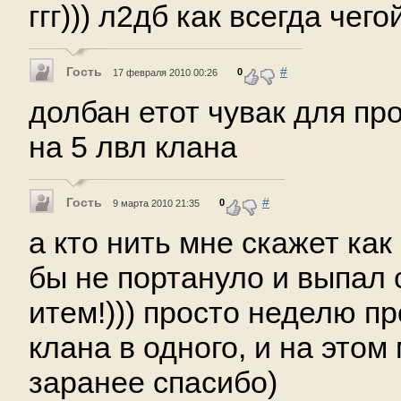
ггг))) л2дб как всегда чег
Гость
#
0
17 февраля 2010 00:26
долбан етот чувак для пр
на 5 лвл клана
Гость
#
0
9 марта 2010 21:35
а кто нить мне скажет как 
бы не портануло и выпал с
итем!))) просто неделю п
клана в одного, и на этом 
заранее спасибо)