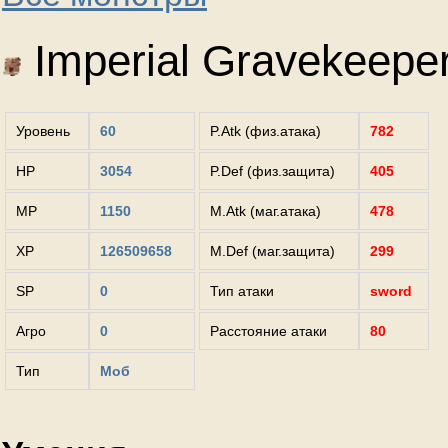
Imperial Gravekeepe
Уровень
60
P.Atk (физ.атака)
782
HP
3054
P.Def (физ.защита)
405
MP
1150
M.Atk (маг.атака)
478
XP
126509658
M.Def (маг.защита)
299
SP
0
Тип атаки
sword
Агро
0
Расстояние атаки
80
Тип
Моб