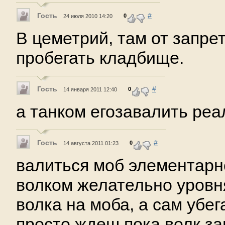
Гость
#
0
24 июля 2010 14:20
В цеметрий, там от запре
пробегать кладбище.
Гость
#
0
14 января 2011 12:40
а танком егозавалить ре
Гость
#
0
14 августа 2011 01:23
валиться моб элементарн
волком желательно уровн
волка на моба, а сам убе
просто ждеш пока волк за