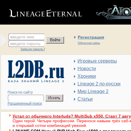
введите имя
Регистрация
введите пароль
Обратная связь
Забыли пароль?
Игровые серверы
Новости
Хроники
Lineage 2 по-русски
Мир Lineage 2
Поиск по сайту
Статьи
Расширенный поиск
Устал от обычного Interlude? MultiSub x550. Старт 7 авг
Один герой. Четыре профессии. Переноси навыки трёх саб-к
и открывай сотни комбинаций умений.