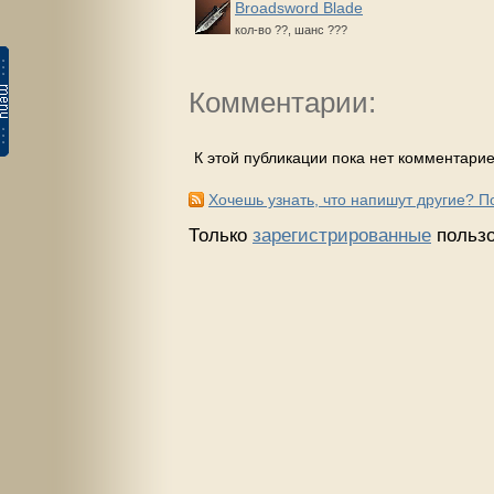
Broadsword Blade
кол-во ??, шанс ???
Комментарии:
К этой публикации пока нет комментарие
Хочешь узнать, что напишут другие? 
Только
зарегистрированные
пользо