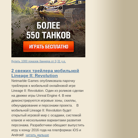
Купить 1000 показов баннера от 0,31 у.е.
2 свежих трейлера мобильной
Lineage II: Revolution
Netmarble Games опубликовала парочку
трейлеров к мобильной онлайновой игре
Lineage II: Revolution. Один из роликов сделан
на движке игры Unreal Engine 4. В нем
демонстрируются игровые зоны, скиллы,
обмундирование и персонажи проекта. В
мобильной Lineage II: Revolution будет
открытый игровой мир с осадами, системой
кланов и несколькими вариантами развития
персонажа. Разработчики обещают выпустить
игру к концу 2016 года на платформах iOS и
Android!
читать дальше