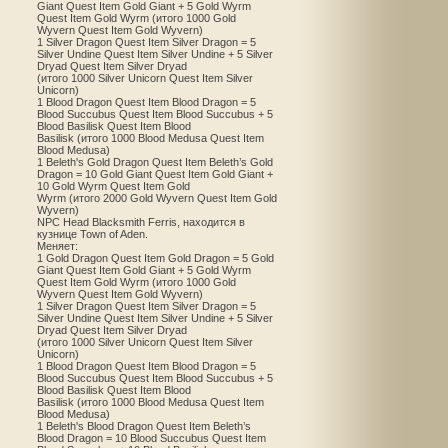
Giant Quest Item Gold Giant + 5 Gold Wyrm
Quest Item Gold Wyrm (итого 1000 Gold
Wyvern Quest Item Gold Wyvern)
1 Silver Dragon Quest Item Silver Dragon = 5
Silver Undine Quest Item Silver Undine + 5 Silver
Dryad Quest Item Silver Dryad
(итого 1000 Silver Unicorn Quest Item Silver
Unicorn)
1 Blood Dragon Quest Item Blood Dragon = 5
Blood Succubus Quest Item Blood Succubus + 5
Blood Basilisk Quest Item Blood
Basilisk (итого 1000 Blood Medusa Quest Item
Blood Medusa)
1 Beleth's Gold Dragon Quest Item Beleth’s Gold
Dragon = 10 Gold Giant Quest Item Gold Giant +
10 Gold Wyrm Quest Item Gold
Wyrm (итого 2000 Gold Wyvern Quest Item Gold
Wyvern)
NPC Head Blacksmith Ferris, находится в
кузнице Town of Aden.
Меняет:
1 Gold Dragon Quest Item Gold Dragon = 5 Gold
Giant Quest Item Gold Giant + 5 Gold Wyrm
Quest Item Gold Wyrm (итого 1000 Gold
Wyvern Quest Item Gold Wyvern)
1 Silver Dragon Quest Item Silver Dragon = 5
Silver Undine Quest Item Silver Undine + 5 Silver
Dryad Quest Item Silver Dryad
(итого 1000 Silver Unicorn Quest Item Silver
Unicorn)
1 Blood Dragon Quest Item Blood Dragon = 5
Blood Succubus Quest Item Blood Succubus + 5
Blood Basilisk Quest Item Blood
Basilisk (итого 1000 Blood Medusa Quest Item
Blood Medusa)
1 Beleth's Blood Dragon Quest Item Beleth’s
Blood Dragon = 10 Blood Succubus Quest Item