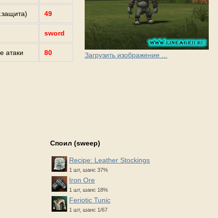
г.защита)
49
sword
е атаки
80
Загрузить изображение ...
Споил (sweep)
Recipe: Leather Stockings
1 шт, шанс 37%
Iron Ore
1 шт, шанс 18%
Feriotic Tunic
1 шт, шанс 1/67