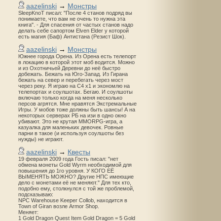
aazelinski
→
Монстры
SleepKnoT писал: "После 4 станов подряд вы
понимаете, что вам не очень то нужна эта
книга". - Для спасения от частых станов надо
делать себе сапортом Elven Elder у которой
есть магия (Баф) Антистана (Резист Шок).
aazelinski
→
Монстры
Южнее города Орена. Из Орена есть телепорт
в локацию в которой этот моб водится. Можно
и из Охотничьей Деревни до неё быстро
добежать. Бежать на Юго-Запад. Из Гирана
бежать на север и перебегать через мост
через реку. Я играю на С4 х1 и экономлю на
телепортах и соулшотах. Бегаю. И соулшоты
включаю только когда на меня несколько
персов агрятся. Мне нравятся Экстремальные
Игры. У мобов тоже должны быть шансы! А на
некоторых серверах РБ на изи в одно окно
убивают. Это не крутая MMORPG-игра, а
казуалка для маленьких девочек. Ровные
парни в такое (и используя соулшоты без
нужды) не играют.
aazelinski
→
Квесты
19 февраля 2009 года Гость писал: "нет
обмена монеты Gold Wyrm необходимой для
повышения до 1го уровня. У КОГО ЕЁ
ВЫМЕНЯТЬ МОЖНО? Другие НПС имеющие
дело с монетами её не меняют." Для тех кто,
подобно ему, столкнулся с той же проблемой,
подсказываю:
NPC Warehouse Keeper Collob, находится в
Town of Giran возле Armor Shop.
Меняет:
1 Gold Dragon Quest Item Gold Dragon = 5 Gold