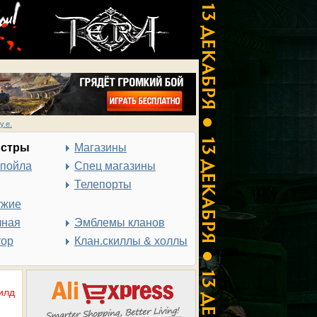
у.е.
нстры
Магазины
спойла
Спец магазины
Телепорты
ужие
чная
Эмблемы кланов
тор
Клан.скиллы & холлы
илд