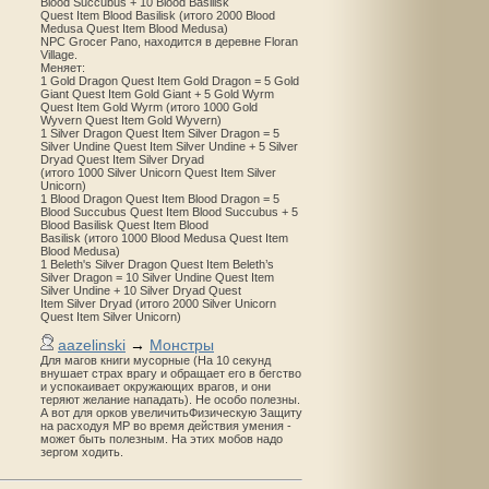
Blood Succubus + 10 Blood Basilisk
Quest Item Blood Basilisk (итого 2000 Blood
Medusa Quest Item Blood Medusa)
NPC Grocer Pano, находится в деревне Floran
Village.
Меняет:
1 Gold Dragon Quest Item Gold Dragon = 5 Gold
Giant Quest Item Gold Giant + 5 Gold Wyrm
Quest Item Gold Wyrm (итого 1000 Gold
Wyvern Quest Item Gold Wyvern)
1 Silver Dragon Quest Item Silver Dragon = 5
Silver Undine Quest Item Silver Undine + 5 Silver
Dryad Quest Item Silver Dryad
(итого 1000 Silver Unicorn Quest Item Silver
Unicorn)
1 Blood Dragon Quest Item Blood Dragon = 5
Blood Succubus Quest Item Blood Succubus + 5
Blood Basilisk Quest Item Blood
Basilisk (итого 1000 Blood Medusa Quest Item
Blood Medusa)
1 Beleth's Silver Dragon Quest Item Beleth’s
Silver Dragon = 10 Silver Undine Quest Item
Silver Undine + 10 Silver Dryad Quest
Item Silver Dryad (итого 2000 Silver Unicorn
Quest Item Silver Unicorn)
aazelinski
→
Монстры
Для магов книги мусорные (На 10 секунд
внушает страх врагу и обращает его в бегство
и успокаивает окружающих врагов, и они
теряют желание нападать). Не особо полезны.
А вот для орков увеличитьФизическую Защиту
на расходуя MP во время действия умения -
может быть полезным. На этих мобов надо
зергом ходить.