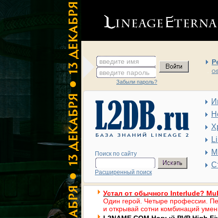
введите имя
Р
введите пароль
Об
Забыли пароль?
И
Н
Х
L
М
Поиск по сайту
С
Расширенный поиск
Устал от обычного Interlude? Mul
Один герой. Четыре профессии. Пе
и открывай сотни комбинаций умен