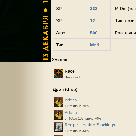
XP
363
M.Def (ма
SP
12
Тип атаки
Агро
500
Расстояни
Тип
Моб
Умения
Race
Humanoid
Дроп (drop)
Adena
1 шт, шанс 70%
Adena
от 98 до 132, шанс 70%
Recipe: Leather Stockings
2 шт, шанс 33%