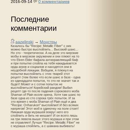
2016-09-14
0 комментариев
Последние
комментарии
aazelinski
→
Монстры
Казалось бы "Recipe: Metallic Fiber" с них
можно быстро выспойлить... Высокий шанс...
Но это - теоретически. А на деле это мерзкие
мобы в мерзком окружении и они плюют на то
что Elven Elder бафала антиоравляющий баф
и при попытке спойла на тебя накидывается
орда агров и социалов и находятся они в
неудобной локации. Вобщем, я плюнул на
попытки выспойлить с этих тварей этот
рецепт (тем более что если шанс в базе - одна
из одинадцати попыток, то это не значит так и
будет! Может и с сотни попыток не
выспойлиться! Корейский рандом! Выбил
рецепт где-то после падения сорокового моба
Shaman of Plain возле орена. Хотя там шанс по
базе одна из сто сорока трёх попыток. И за
это время с моба Shaman of Plain ещё и два
"Recipe: Oriharukon" выспойлил! И без всяких
напрягов! Этот моб в одиночку на поле стоит!
Никакая орда мурашей вокруг него его
спойлить и бить не мешает! И он всего лишь
на три левела выше этого мураша и при этом
не отравляет! Лучше "Recipe: Metallic Fiber" не
с мураша спойлить, а с шамана выбивать!