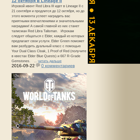
12 октября в Lineage II
Игровой ивент Red Libra III идет в Lineage II с
21 сентября и продлится до 12 октября, но до
этого момента успеет наградить вас
приятными впечатлениями и значительными
наградами! А самой главной из них станет
талисман Red Libra Talisman. Игрокам
следует общаться с Elder, каждый из которых
предлагает свои услуги. Elder Green поможет
вам разбудить дуальный класс с помощью
Your Dual Class Cloak, 1 Proof of Red (получите
в квестах Elder Blue Quests) и 667 R-Grade
Gemstones. ...
читать дальше
2016-09-22
0 комментариев