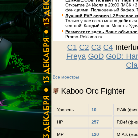
L2NAME.COM Новый PVP High Fi
Открытие 24 Июля в 20:00 (МСК +3
функциями. Полноценный бафер. Т
Лучший PVP сервер L2Essence к
Только у нас всего можно добиться
честной! Каждый день Монеты Удач
Разместите здесь Ваше объявлени
Promo-Reklama.ru
C1
C2
C3
C4
Interl
Freya
GoD
GoD: Ha
Cla
Все монстры
Kaboo Orc Fighter
Уровень
10
P.Atk (физ
HP
257
P.Def (фи
MP
120
M.Atk (маг