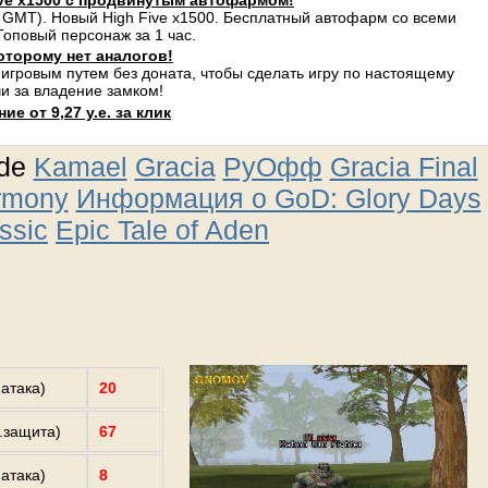
ve x1500 с продвинутым автофармом!
 GMT). Новый High Five x1500. Бесплатный автофарм со всеми
оповый персонаж за 1 час.
оторому нет аналогов!
 игровым путем без доната, чтобы сделать игру по настоящему
и за владение замком!
е от 9,27 у.е. за клик
ude
Kamael
Gracia
РуОфф
Gracia Final
rmony
Информация о GoD: Glory Days
ssic
Epic Tale of Aden
.атака)
20
з.защита)
67
.атака)
8