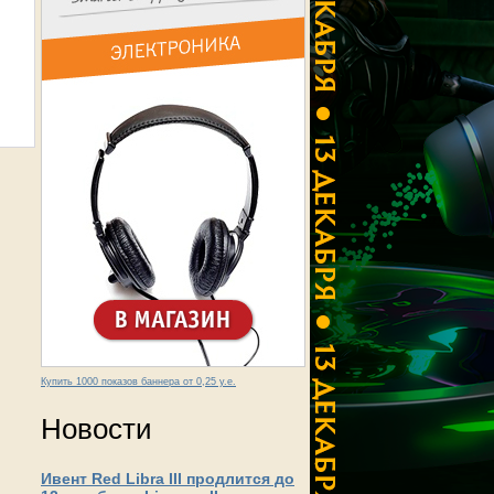
Купить 1000 показов баннера от 0,25 у.е.
Новости
Ивент Red Libra III продлится до