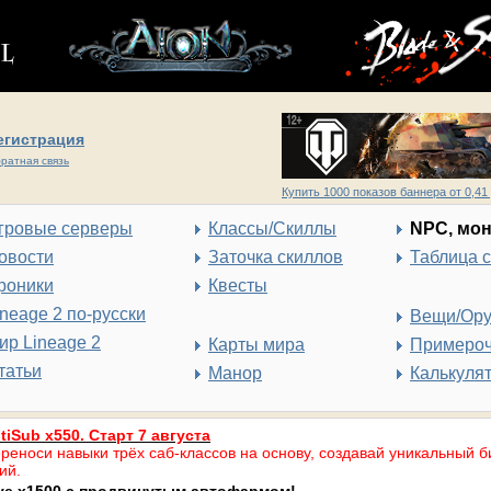
егистрация
ратная связь
Купить 1000 показов баннера от 0,41 
гровые серверы
Классы/Скиллы
NPC, мо
овости
Заточка скиллов
Таблица 
роники
Квесты
ineage 2 по-русски
Вещи/Ор
ир Lineage 2
Карты мира
Примеро
татьи
Манор
Калькуля
tiSub x550. Старт 7 августа
реноси навыки трёх саб-классов на основу, создавай уникальный б
ий.