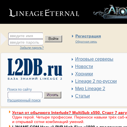
введите имя
Регистрация
введите пароль
Обратная связь
Забыли пароль?
Игровые серверы
Новости
Хроники
Lineage 2 по-русски
Мир Lineage 2
Поиск по сайту
Статьи
Расширенный поиск
Устал от обычного Interlude? MultiSub x550. Старт 7 авг
Один герой. Четыре профессии. Переноси навыки трёх саб-к
и открывай сотни комбинаций умений.