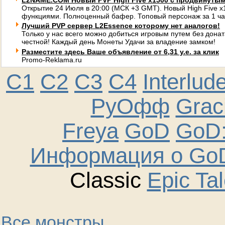
L2NAME.COM Новый PVP High Five x1500 с продвинуты
Открытие 24 Июля в 20:00 (МСК +3 GMT). Новый High Five 
функциями. Полноценный бафер. Топовый персонаж за 1 ча
Лучший PVP сервер L2Essence которому нет аналогов!
Только у нас всего можно добиться игровым путем без донат
честной! Каждый день Монеты Удачи за владение замком!
Разместите здесь Ваше объявление от 6,31 у.е. за клик
Promo-Reklama.ru
C1
C2
C3
C4
Interlud
РуОфф
Graci
Freya
GoD
GoD:
Информация о GoD
Classic
Epic Ta
Все монстры