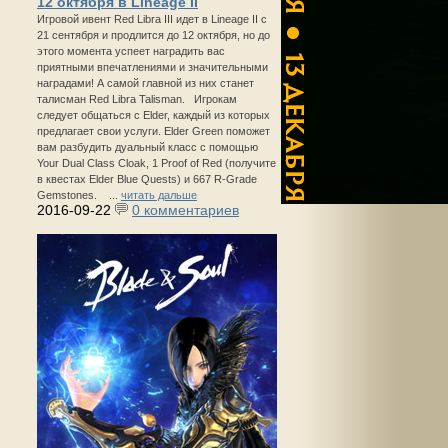
12 октября в Lineage II
Игровой ивент Red Libra III идет в Lineage II с
21 сентября и продлится до 12 октября, но до
этого момента успеет наградить вас
приятными впечатлениями и значительными
наградами! А самой главной из них станет
талисман Red Libra Talisman. Игрокам
следует общаться с Elder, каждый из которых
предлагает свои услуги. Elder Green поможет
вам разбудить дуальный класс с помощью
Your Dual Class Cloak, 1 Proof of Red (получите
в квестах Elder Blue Quests) и 667 R-Grade
Gemstones. ...
читать дальше
2016-09-22
0 комментариев