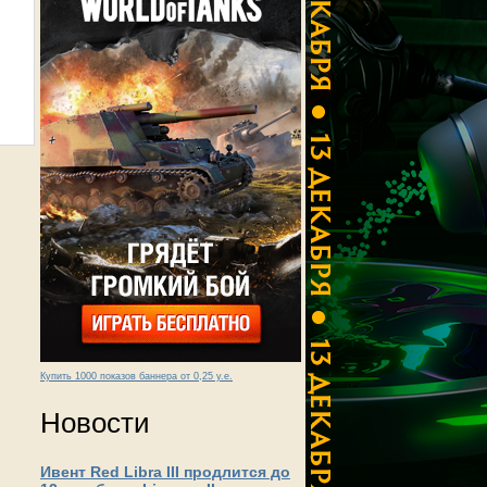
Купить 1000 показов баннера от 0,25 у.е.
Новости
Ивент Red Libra III продлится до