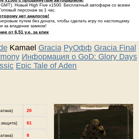
ve x1500 с продвинутым автофармом!
 GMT). Новый High Five x1500. Бесплатный автофарм со всеми
оповый персонаж за 1 час.
оторому нет аналогов!
 игровым путем без доната, чтобы сделать игру по настоящему
и за владение замком!
е от 6,51 у.е. за клик
ude
Kamael
Gracia
РуОфф
Gracia Final
rmony
Информация о GoD: Glory Days
ssic
Epic Tale of Aden
.атака)
20
з.защита)
61
.атака)
8