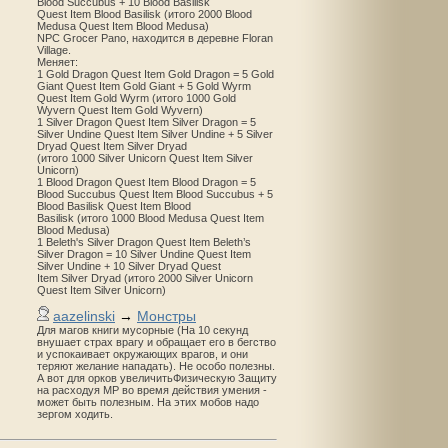
Blood Succubus + 10 Blood Basilisk
Quest Item Blood Basilisk (итого 2000 Blood
Medusa Quest Item Blood Medusa)
NPC Grocer Pano, находится в деревне Floran
Village.
Меняет:
1 Gold Dragon Quest Item Gold Dragon = 5 Gold
Giant Quest Item Gold Giant + 5 Gold Wyrm
Quest Item Gold Wyrm (итого 1000 Gold
Wyvern Quest Item Gold Wyvern)
1 Silver Dragon Quest Item Silver Dragon = 5
Silver Undine Quest Item Silver Undine + 5 Silver
Dryad Quest Item Silver Dryad
(итого 1000 Silver Unicorn Quest Item Silver
Unicorn)
1 Blood Dragon Quest Item Blood Dragon = 5
Blood Succubus Quest Item Blood Succubus + 5
Blood Basilisk Quest Item Blood
Basilisk (итого 1000 Blood Medusa Quest Item
Blood Medusa)
1 Beleth's Silver Dragon Quest Item Beleth’s
Silver Dragon = 10 Silver Undine Quest Item
Silver Undine + 10 Silver Dryad Quest
Item Silver Dryad (итого 2000 Silver Unicorn
Quest Item Silver Unicorn)
aazelinski
→
Монстры
Для магов книги мусорные (На 10 секунд
внушает страх врагу и обращает его в бегство
и успокаивает окружающих врагов, и они
теряют желание нападать). Не особо полезны.
А вот для орков увеличитьФизическую Защиту
на расходуя MP во время действия умения -
может быть полезным. На этих мобов надо
зергом ходить.