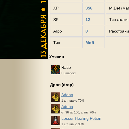
XP
356
M.Def (ма
SP
12
Тип атаки
Агро
0
Расстояни
Тип
Моб
Умения
Race
Humanoid
Дроп (drop)
Adena
1 шт, шанс 70%
Adena
от 96 до 130, шанс 70%
Lesser Healing Potion
1 шт, шанс 33%