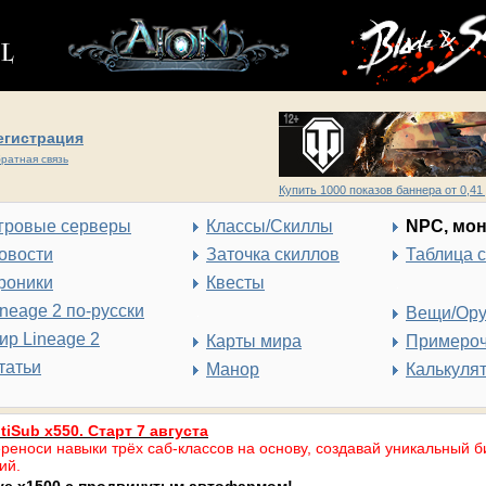
егистрация
ратная связь
Купить 1000 показов баннера от 0,41 
гровые серверы
Классы/Скиллы
NPC, мо
овости
Заточка скиллов
Таблица 
роники
Квесты
ineage 2 по-русски
Вещи/Ор
ир Lineage 2
Карты мира
Примеро
татьи
Манор
Калькуля
tiSub x550. Старт 7 августа
реноси навыки трёх саб-классов на основу, создавай уникальный б
ий.