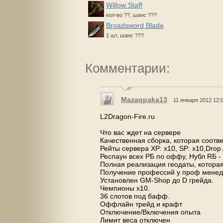
Willow Staff
кол-во ??, шанс ???
Broadsword Blade
1 шт, шанс ???
Комментарии:
Mazaqpaka13
11 января 2012 12:
L2Dragon-Fire.ru
Что вас ждет на сервере
Качественная сборка, которая соотв
Рейты сервера XP: x10, SP: x10,Drop A
Респаун всех РБ по оффу, Нубл RБ -
Полная реализация геодаты, которая
Получение профессий у проф менедже
Установлен GM-Shop до D грейда.
Чемпионы х10.
36 слотов под бафф.
Оффлайн трейд и крафт
Отключение/Включения опыта
Лимит веса отключен