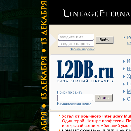
введите имя
Р
введите пароль
Об
Забыли пароль?
И
Н
Х
L
М
Поиск по сайту
С
Расширенный поиск
Устал от обычного Interlude? Mul
Один герой. Четыре профессии. Пе
и открывай сотни комбинаций умен