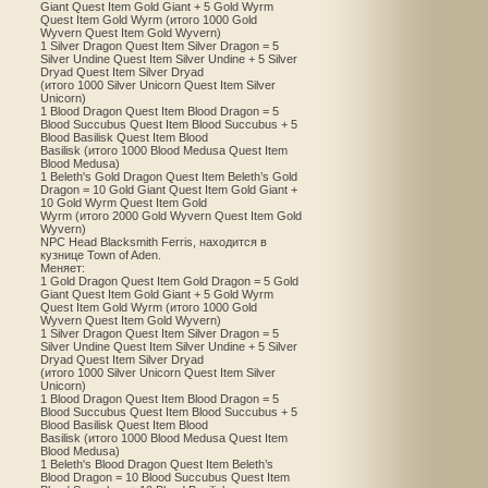
Giant Quest Item Gold Giant + 5 Gold Wyrm
Quest Item Gold Wyrm (итого 1000 Gold
Wyvern Quest Item Gold Wyvern)
1 Silver Dragon Quest Item Silver Dragon = 5
Silver Undine Quest Item Silver Undine + 5 Silver
Dryad Quest Item Silver Dryad
(итого 1000 Silver Unicorn Quest Item Silver
Unicorn)
1 Blood Dragon Quest Item Blood Dragon = 5
Blood Succubus Quest Item Blood Succubus + 5
Blood Basilisk Quest Item Blood
Basilisk (итого 1000 Blood Medusa Quest Item
Blood Medusa)
1 Beleth's Gold Dragon Quest Item Beleth’s Gold
Dragon = 10 Gold Giant Quest Item Gold Giant +
10 Gold Wyrm Quest Item Gold
Wyrm (итого 2000 Gold Wyvern Quest Item Gold
Wyvern)
NPC Head Blacksmith Ferris, находится в
кузнице Town of Aden.
Меняет:
1 Gold Dragon Quest Item Gold Dragon = 5 Gold
Giant Quest Item Gold Giant + 5 Gold Wyrm
Quest Item Gold Wyrm (итого 1000 Gold
Wyvern Quest Item Gold Wyvern)
1 Silver Dragon Quest Item Silver Dragon = 5
Silver Undine Quest Item Silver Undine + 5 Silver
Dryad Quest Item Silver Dryad
(итого 1000 Silver Unicorn Quest Item Silver
Unicorn)
1 Blood Dragon Quest Item Blood Dragon = 5
Blood Succubus Quest Item Blood Succubus + 5
Blood Basilisk Quest Item Blood
Basilisk (итого 1000 Blood Medusa Quest Item
Blood Medusa)
1 Beleth's Blood Dragon Quest Item Beleth’s
Blood Dragon = 10 Blood Succubus Quest Item