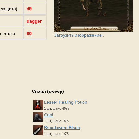
г.защита)
49
dagger
е атаки
80
Загрузить изображение ...
Споил (sweep)
Lesser Healing Potion
1 шт, шанс 40%
Coal
1 шт, шанс 18%
Broadsword Blade
1 шт, шанс 1/78