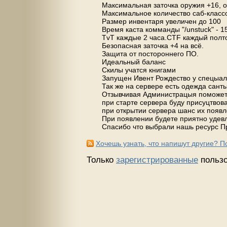
Максимальная заточка оружия +16, 
Максимальное количество саб-классо
Размер инвентаря увеличен до 100
Время каста комманды "/unstuck" - 15
TvT каждые 2 часа.CTF каждый полто
Безопасная заточка +4 на всё.
Защита от постороннего ПО.
Идеальный баланс
Скилы учатся книгами
Запущен Ивент Рождество у спецыал
Так же на сервере есть одежда санты
Отзывчивая Администрацыя поможет
при старте сервера буду присуцтво
при открытии сервера шанс их появл
При появлении будете приятно удев
Спасибо что выбрали нашь ресурс П
Хочешь узнать, что напишут другие? 
Только
зарегистрированные
пользо