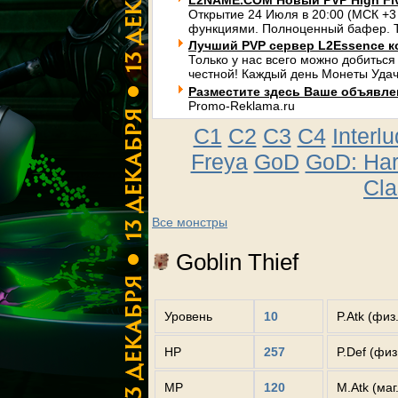
L2NAME.COM Новый PVP High Fi
Открытие 24 Июля в 20:00 (МСК +3
функциями. Полноценный бафер. Т
Лучший PVP сервер L2Essence к
Только у нас всего можно добиться
честной! Каждый день Монеты Удач
Разместите здесь Ваше объявлени
Promo-Reklama.ru
C1
C2
C3
C4
Interl
Freya
GoD
GoD: Ha
Cla
Все монстры
Goblin Thief
Уровень
10
P.Atk (физ
HP
257
P.Def (фи
MP
120
M.Atk (маг