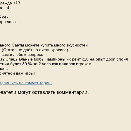
одежда +13.
в - 4,
 сек.
ра часа.
ьного Санты можете купить много вкусностей
 (Статов не даёт но очень красиво)
 вам в любом вопросе
вать Спецыальные мобы чампионы их рейт х10 на опыт дроп споил
ения будет 30 % на 2 часа как подарок игрокам
лены
риятной вам игры!
Подпишись на комментарии.
ватели могут оставлять комментарии.