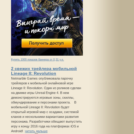
Купить 1000 показов баннера от 0,31 у.е.
2 свежих трейлера мобильной
Lineage II: Revolution
Netmarble Games опубликовала парочку
трейлеров к мобильной онлайновой игре
Lineage II: Revolution. Один из роликов сделан
на движке игры Unreal Engine 4. В нем
демонстрируются игровые зоны, скиллы,
обмундирование и персонажи проекта. В
мобильной Lineage II: Revolution будет
открытый игровой мир с осадами, системой
кланов и несколькими вариантами развития
персонажа. Разработчики обещают выпустить
игру к концу 2016 года на платформах iOS и
Android!
читать дальше