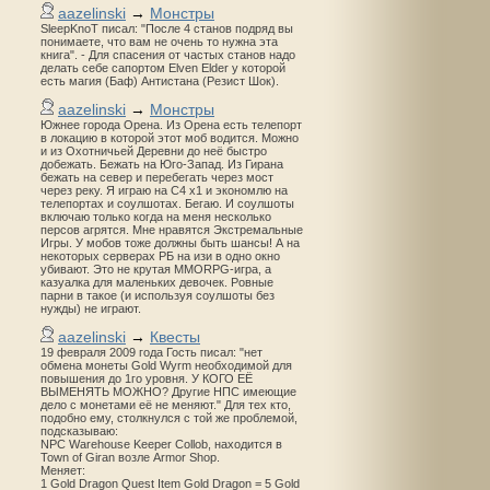
aazelinski
→
Монстры
SleepKnoT писал: "После 4 станов подряд вы
понимаете, что вам не очень то нужна эта
книга". - Для спасения от частых станов надо
делать себе сапортом Elven Elder у которой
есть магия (Баф) Антистана (Резист Шок).
aazelinski
→
Монстры
Южнее города Орена. Из Орена есть телепорт
в локацию в которой этот моб водится. Можно
и из Охотничьей Деревни до неё быстро
добежать. Бежать на Юго-Запад. Из Гирана
бежать на север и перебегать через мост
через реку. Я играю на С4 х1 и экономлю на
телепортах и соулшотах. Бегаю. И соулшоты
включаю только когда на меня несколько
персов агрятся. Мне нравятся Экстремальные
Игры. У мобов тоже должны быть шансы! А на
некоторых серверах РБ на изи в одно окно
убивают. Это не крутая MMORPG-игра, а
казуалка для маленьких девочек. Ровные
парни в такое (и используя соулшоты без
нужды) не играют.
aazelinski
→
Квесты
19 февраля 2009 года Гость писал: "нет
обмена монеты Gold Wyrm необходимой для
повышения до 1го уровня. У КОГО ЕЁ
ВЫМЕНЯТЬ МОЖНО? Другие НПС имеющие
дело с монетами её не меняют." Для тех кто,
подобно ему, столкнулся с той же проблемой,
подсказываю:
NPC Warehouse Keeper Collob, находится в
Town of Giran возле Armor Shop.
Меняет:
1 Gold Dragon Quest Item Gold Dragon = 5 Gold