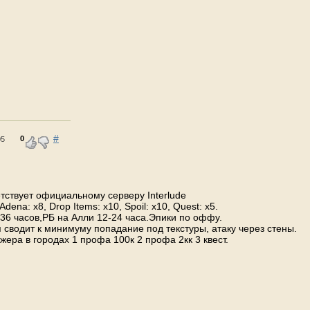
#
0
05
етствует официальному серверу Interlude
dena: x8, Drop Items: x10, Spoil: x10, Quest: x5.
 36 часов,РБ на Алли 12-24 часа.Эпики по оффу.
 сводит к минимуму попадание под текстуры, атаку через стены.
ра в городах 1 профа 100к 2 профа 2кк 3 квест.