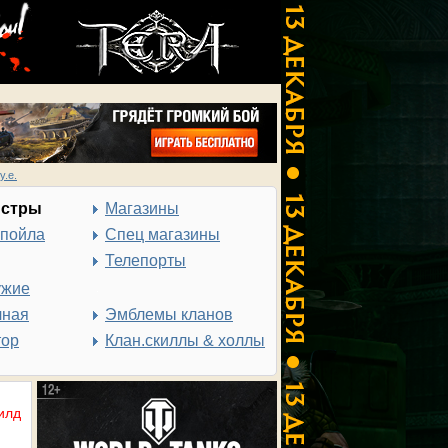
у.е.
нстры
Магазины
спойла
Спец магазины
Телепорты
ужие
чная
Эмблемы кланов
тор
Клан.скиллы & холлы
илд