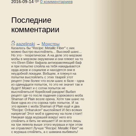
2016-09-14
0 комментариев
Последние
комментарии
aazelinski
→
Монстры
Казалось бы "Recipe: Metallic Fiber" с них
можно быстро выспойлить... Высокий шанс...
Но это - теоретически. А на деле это мерзкие
мобы в мерзком окружении и они плюют на то
что Elven Elder бафала антиоравляющий баф
и при попытке спойла на тебя накидывается
орда агров и социалов и находятся они в
неудобной локации. Вобщем, я плюнул на
попытки выспойлить с этих тварей этот
рецепт (тем более что если шанс в базе - одна
из одинадцати попыток, то это не значит так и
будет! Может и с сотни попыток не
выспойлиться! Корейский рандом! Выбил
рецепт где-то после падения сорокового моба
Shaman of Plain возле орена. Хотя там шанс по
базе одна из сто сорока трёх попыток. И за
это время с моба Shaman of Plain ещё и два
"Recipe: Oriharukon" выспойлил! И без всяких
напрягов! Этот моб в одиночку на поле стоит!
Никакая орда мурашей вокруг него его
спойлить и бить не мешает! И он всего лишь
на три левела выше этого мураша и при этом
не отравляет! Лучше "Recipe: Metallic Fiber" не
с мураша спойлить, а с шамана выбивать!