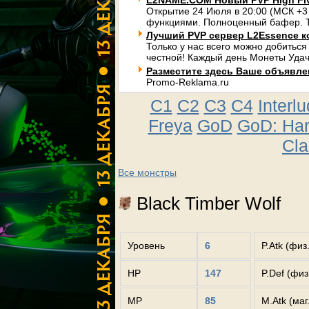
L2NAME.COM Новый PVP High Fi
Открытие 24 Июля в 20:00 (МСК +3
функциями. Полноценный бафер. Т
Лучший PVP сервер L2Essence к
Только у нас всего можно добиться
честной! Каждый день Монеты Удач
Разместите здесь Ваше объявлени
Promo-Reklama.ru
C1
C2
C3
C4
Interl
Freya
GoD
GoD: Ha
Cla
Все монстры
Black Timber Wolf
Уровень
6
P.Atk (физ
HP
147
P.Def (фи
MP
85
M.Atk (маг