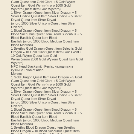
Giant Quest Item Gold Giant + 5 Gold Wyrm
Quest Item Gold Wyrm (итого 1000 Gold
Wyvern Quest Item Gold Wyvern)
1 Silver Dragon Quest Item Silver Dragon = 5
Silver Undine Quest Item Silver Undine + 5 Silver
Dryad Quest Item Silver Dryad
(итого 1000 Silver Unicorn Quest Item Silver
Unicorn)
1 Blood Dragon Quest Item Blood Dragon = 5
Blood Succubus Quest Item Blood Succubus + 5
Blood Basilisk Quest Item Blood
Basilisk (итого 1000 Blood Medusa Quest Item
Blood Medusa)
1 Beleth's Gold Dragon Quest Item Beleth’s Gold
Dragon = 10 Gold Giant Quest Item Gold Giant +
10 Gold Wyrm Quest Item Gold
Wyrm (итого 2000 Gold Wyvern Quest Item Gold
Wyvern)
NPC Head Blacksmith Ferris, находится в
кузнице Town of Aden.
Меняет:
1 Gold Dragon Quest Item Gold Dragon = 5 Gold
Giant Quest Item Gold Giant + 5 Gold Wyrm
Quest Item Gold Wyrm (итого 1000 Gold
Wyvern Quest Item Gold Wyvern)
1 Silver Dragon Quest Item Silver Dragon = 5
Silver Undine Quest Item Silver Undine + 5 Silver
Dryad Quest Item Silver Dryad
(итого 1000 Silver Unicorn Quest Item Silver
Unicorn)
1 Blood Dragon Quest Item Blood Dragon = 5
Blood Succubus Quest Item Blood Succubus + 5
Blood Basilisk Quest Item Blood
Basilisk (итого 1000 Blood Medusa Quest Item
Blood Medusa)
1 Beleth's Blood Dragon Quest Item Beleth’s
Blood Dragon = 10 Blood Succubus Quest Item