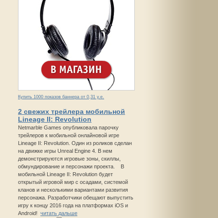
Купить 1000 показов баннера от 0,31 у.е.
2 свежих трейлера мобильной
Lineage II: Revolution
Netmarble Games опубликовала парочку
трейлеров к мобильной онлайновой игре
Lineage II: Revolution. Один из роликов сделан
на движке игры Unreal Engine 4. В нем
демонстрируются игровые зоны, скиллы,
обмундирование и персонажи проекта. В
мобильной Lineage II: Revolution будет
открытый игровой мир с осадами, системой
кланов и несколькими вариантами развития
персонажа. Разработчики обещают выпустить
игру к концу 2016 года на платформах iOS и
Android!
читать дальше