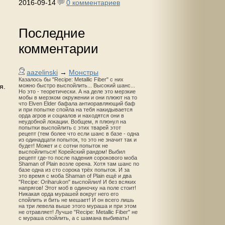
2016-09-14
0 комментариев
Последние
комментарии
aazelinski
→
Монстры
Казалось бы "Recipe: Metallic Fiber" с них
я.
можно быстро выспойлить... Высокий шанс...
Но это - теоретически. А на деле это мерзкие
мобы в мерзком окружении и они плюют на то
что Elven Elder бафала антиоравляющий баф
и при попытке спойла на тебя накидывается
орда агров и социалов и находятся они в
неудобной локации. Вобщем, я плюнул на
попытки выспойлить с этих тварей этот
рецепт (тем более что если шанс в базе - одна
из одинадцати попыток, то это не значит так и
будет! Может и с сотни попыток не
выспойлиться! Корейский рандом! Выбил
рецепт где-то после падения сорокового моба
Shaman of Plain возле орена. Хотя там шанс по
базе одна из сто сорока трёх попыток. И за
это время с моба Shaman of Plain ещё и два
"Recipe: Oriharukon" выспойлил! И без всяких
напрягов! Этот моб в одиночку на поле стоит!
Никакая орда мурашей вокруг него его
спойлить и бить не мешает! И он всего лишь
на три левела выше этого мураша и при этом
не отравляет! Лучше "Recipe: Metallic Fiber" не
с мураша спойлить, а с шамана выбивать!