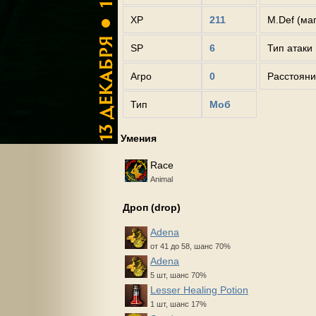
XP
211
M.Def (ма
SP
6
Тип атаки
Агро
0
Расстояни
Тип
Моб
Умения
Race
Animal
Дроп (drop)
Adena
от 41 до 58, шанс 70%
Adena
5 шт, шанс 70%
Lesser Healing Potion
1 шт, шанс 17%