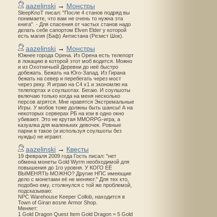
aazelinski
→
Монстры
SleepKnoT писал: "После 4 станов подряд вы
понимаете, что вам не очень то нужна эта
книга". - Для спасения от частых станов надо
делать себе сапортом Elven Elder у которой
есть магия (Баф) Антистана (Резист Шок).
aazelinski
→
Монстры
Южнее города Орена. Из Орена есть телепорт
в локацию в которой этот моб водится. Можно
и из Охотничьей Деревни до неё быстро
добежать. Бежать на Юго-Запад. Из Гирана
бежать на север и перебегать через мост
через реку. Я играю на С4 х1 и экономлю на
телепортах и соулшотах. Бегаю. И соулшоты
включаю только когда на меня несколько
персов агрятся. Мне нравятся Экстремальные
Игры. У мобов тоже должны быть шансы! А на
некоторых серверах РБ на изи в одно окно
убивают. Это не крутая MMORPG-игра, а
казуалка для маленьких девочек. Ровные
парни в такое (и используя соулшоты без
нужды) не играют.
aazelinski
→
Квесты
19 февраля 2009 года Гость писал: "нет
обмена монеты Gold Wyrm необходимой для
повышения до 1го уровня. У КОГО ЕЁ
ВЫМЕНЯТЬ МОЖНО? Другие НПС имеющие
дело с монетами её не меняют." Для тех кто,
подобно ему, столкнулся с той же проблемой,
подсказываю:
NPC Warehouse Keeper Collob, находится в
Town of Giran возле Armor Shop.
Меняет:
1 Gold Dragon Quest Item Gold Dragon = 5 Gold