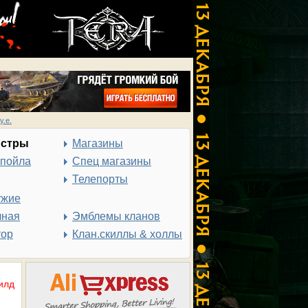
у.е.
нстры
Магазины
спойла
Спец магазины
Телепорты
ужие
чная
Эмблемы кланов
тор
Клан.скиллы & холлы
илд