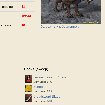
г.защита)
41
sword
е атаки
80
Загрузить изображение ...
Споил (sweep)
Lesser Healing Potion
1 шт, шанс 17%
Suede
1 шт, шанс 1/19
Broadsword Blade
1 шт, шанс 1/182