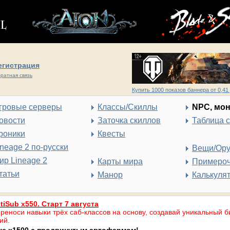
егистрация
ратная связь
Купить 1000 показов баннера от 0,41 
гровые серверы
Классы/Скиллы
NPC, мо
овости
Заточка скиллов
Таблица 
роники
Квесты
ineage 2 по-русски
Вещи/Ор
ир Lineage 2
Карты мира
Примеро
татьи
Манор
Калькуля
tiSub x550. Старт 7 августа
реноси навыки трёх саб-классов на основу, создавай уникальный б
ий.