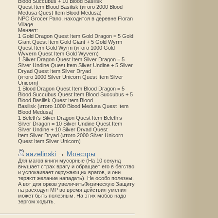
Blood Succubus + 10 Blood Basilisk
Quest Item Blood Basilisk (итого 2000 Blood
Medusa Quest Item Blood Medusa)
NPC Grocer Pano, находится в деревне Floran
Village.
Меняет:
1 Gold Dragon Quest Item Gold Dragon = 5 Gold
Giant Quest Item Gold Giant + 5 Gold Wyrm
Quest Item Gold Wyrm (итого 1000 Gold
Wyvern Quest Item Gold Wyvern)
1 Silver Dragon Quest Item Silver Dragon = 5
Silver Undine Quest Item Silver Undine + 5 Silver
Dryad Quest Item Silver Dryad
(итого 1000 Silver Unicorn Quest Item Silver
Unicorn)
1 Blood Dragon Quest Item Blood Dragon = 5
Blood Succubus Quest Item Blood Succubus + 5
Blood Basilisk Quest Item Blood
Basilisk (итого 1000 Blood Medusa Quest Item
Blood Medusa)
1 Beleth's Silver Dragon Quest Item Beleth’s
Silver Dragon = 10 Silver Undine Quest Item
Silver Undine + 10 Silver Dryad Quest
Item Silver Dryad (итого 2000 Silver Unicorn
Quest Item Silver Unicorn)
aazelinski
→
Монстры
Для магов книги мусорные (На 10 секунд
внушает страх врагу и обращает его в бегство
и успокаивает окружающих врагов, и они
теряют желание нападать). Не особо полезны.
А вот для орков увеличитьФизическую Защиту
на расходуя MP во время действия умения -
может быть полезным. На этих мобов надо
зергом ходить.