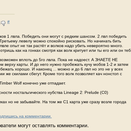
#
ков 1 лвла. Победить они могут с редким шансом. 2 лвл победить
Третьему левелу можно спокойно рисковать. Но начинать бить
вле опыт не так растёт и волков надо убить невероятно много.
тришь как на гонках смотря как волк критует или ты его или он теб
м возможен вплоть до 5го лвла. Пока не надоест. А ЗНАЕТЕ НЕ
 верху карты. И до него нужно пробежать кучу мобов 1-2 и затем
бежать хорошо. И наконец ... можно и до 6 лвл но это не у всех
ми же скилами сбегут. Кроме того волк позволяет кач нонстоп с
Timber Wolf конечно уже отпадает.
ности ностальгического нубства Lineage 2: Prelude (C0)
ах но не забывайте. На том же С1 карта уже сразу возле города
Подпишись на комментарии.
ватели могут оставлять комментарии.