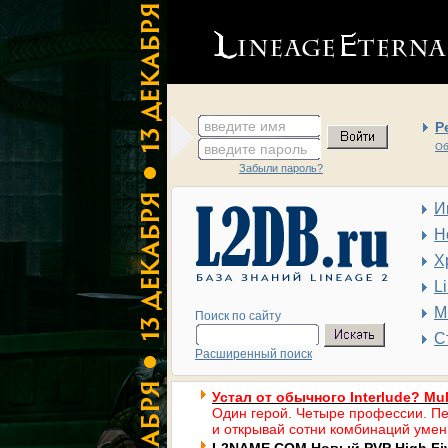
введите имя
Р
введите пароль
Об
Забыли пароль?
И
Н
Х
L
М
Поиск по сайту
С
Расширенный поиск
Устал от обычного Interlude? Mul
Один герой. Четыре профессии. Пе
и открывай сотни комбинаций умен