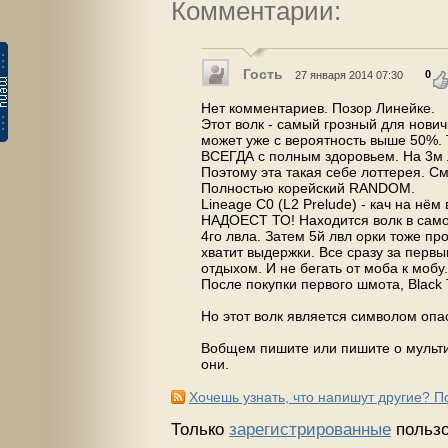
Комментарии:
Гость
0
27 января 2014 07:30
Нет комментариев. Позор Линейке.
Этот волк - самый грозный для нович
может уже с вероятность выше 50%. 
ВСЕГДА с полным здоровьем. На 3м л
Поэтому эта такая себе лоттерея. Смо
Полностью корейский RANDOM.
Lineage C0 (L2 Prelude) - кач на нё
НАДОЕСТ ТО! Находится волк в самом
4го лвла. Затем 5й лвл орки тоже про
хватит выдержки. Все сразу за первы
отдыхом. И не бегать от моба к мобу.
После покупки первого шмота, Black 
Но этот волк является символом опас
Вобщем пишите или пишите о мультик
они.
Хочешь узнать, что напишут другие? 
Только
зарегистрированные
пользо