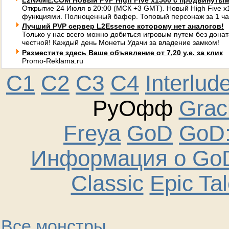
L2NAME.COM Новый PVP High Five x1500 с продвинуты
Открытие 24 Июля в 20:00 (МСК +3 GMT). Новый High Five 
функциями. Полноценный бафер. Топовый персонаж за 1 ча
Лучший PVP сервер L2Essence которому нет аналогов!
Только у нас всего можно добиться игровым путем без донат
честной! Каждый день Монеты Удачи за владение замком!
Разместите здесь Ваше объявление от 7,20 у.е. за клик
Promo-Reklama.ru
C1
C2
C3
C4
Interlud
РуОфф
Graci
Freya
GoD
GoD:
Информация о GoD
Classic
Epic Ta
Все монстры