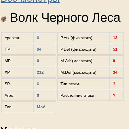
Волк Черного Леса
Уровень
6
P.Atk (физ.атака)
13
HP
94
P.Def (физ.защита)
51
MP
0
M.Atk (маг.атака)
9
XP
212
M.Def (маг.защита)
34
SP
6
Тип атаки
?
Агро
0
Расстояние атаки
?
Тип
Моб