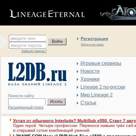
введите имя
Регистрация
введите пароль
Обратная связь
Забыли пароль?
Игровые серверы
Новости
Хроники
Lineage 2 по-русски
Мир Lineage 2
Поиск по сайту
Статьи
Расширенный поиск
Устал от обычного Interlude? MultiSub x550. Старт 7 авг
Один герой. Четыре профессии. Переноси навыки трёх саб-к
и открывай сотни комбинаций умений.