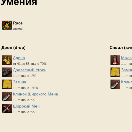
Умения
Race
Animal
Дроп (drop)
Споил (sw
Адена
Мало
от 41 до 58, шанс 70%
1 шт, 
Древесный Уголь
Замш
1 шт, шанс 1/50
1 шт, ш
Замша
Клин
1 шт, шанс 1/100
1 шт, 
Клинок Широкого Меча
1 шт, шанс ???
Широкий Меч
1 шт, шанс ???