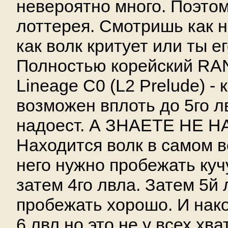
невероятно много. Поэтом
лоттерея. Смотришь как н
как волк критует или ты ег
Полностью корейский R
Lineage C0 (L2 Prelude) - 
возможен вплоть до 5го л
надоест. А ЗНАЕТЕ НЕ 
Находится волк в самом в
него нужно пробежать куч
затем 4го лвла. Затем 5й 
пробежать хорошо. И нако
6 лвл но это не у всех хв