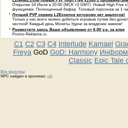
L2NAME.COM Новый PVP High Five x1500 с продвинуты
Открытие 24 Июля в 20:00 (МСК +3 GMT). Новый High Five 
функциями. Полноценный бафер. Топовый персонаж за 1 ча
Лучший PVP сервер L2Essence которому нет аналогов!
Только у нас всего можно добиться игровым путем без донат
честной! Каждый день Монеты Удачи за владение замком!
Разместите здесь Ваше объявление от 6,00 у.е. за клик
Promo-Reklama.ru
C1
C2
C3
C4
Interlude
Kamael
Gra
Freya
GoD
GoD: Harmony
Информа
Classic
Epic Tale 
Все монстры
NPC найден в хрониках:
c4
;