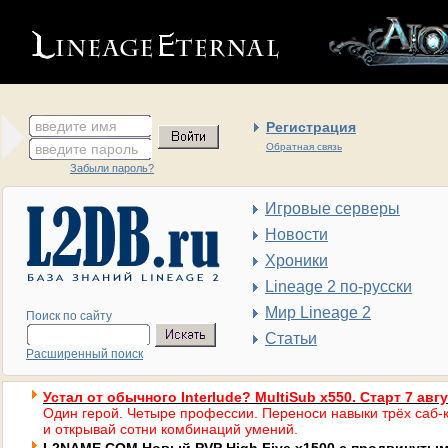
введите имя
Регистрация
введите пароль
Обратная связь
Забыли пароль?
Игровые серверы
Новости
Хроники
Lineage 2 по-русски
Мир Lineage 2
Поиск по сайту
Статьи
Расширенный поиск
Устал от обычного Interlude? MultiSub x550. Старт 7 авг
Один герой. Четыре профессии. Переноси навыки трёх саб-к
и открывай сотни комбинаций умений.