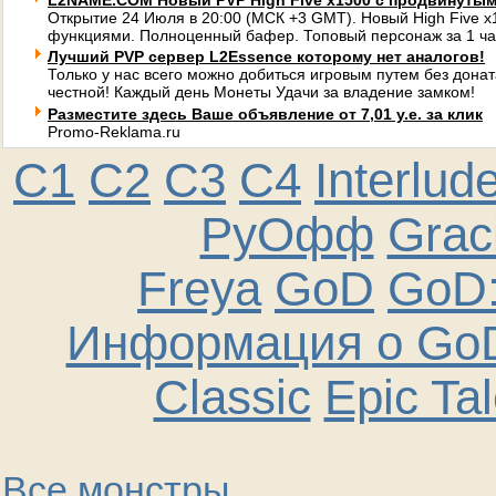
L2NAME.COM Новый PVP High Five x1500 с продвинуты
Открытие 24 Июля в 20:00 (МСК +3 GMT). Новый High Five 
функциями. Полноценный бафер. Топовый персонаж за 1 ча
Лучший PVP сервер L2Essence которому нет аналогов!
Только у нас всего можно добиться игровым путем без донат
честной! Каждый день Монеты Удачи за владение замком!
Разместите здесь Ваше объявление от 7,01 у.е. за клик
Promo-Reklama.ru
C1
C2
C3
C4
Interlud
РуОфф
Graci
Freya
GoD
GoD:
Информация о GoD
Classic
Epic Ta
Все монстры