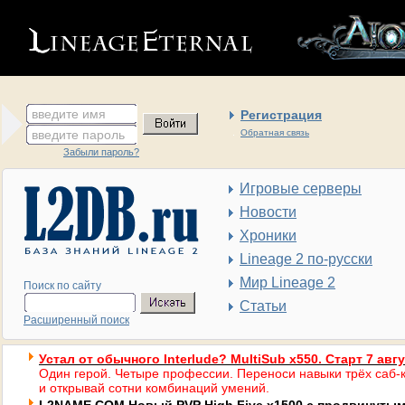
введите имя
Регистрация
введите пароль
Обратная связь
Забыли пароль?
Игровые серверы
Новости
Хроники
Lineage 2 по-русски
Мир Lineage 2
Поиск по сайту
Статьи
Расширенный поиск
Устал от обычного Interlude? MultiSub x550. Старт 7 авг
Один герой. Четыре профессии. Переноси навыки трёх саб-к
и открывай сотни комбинаций умений.