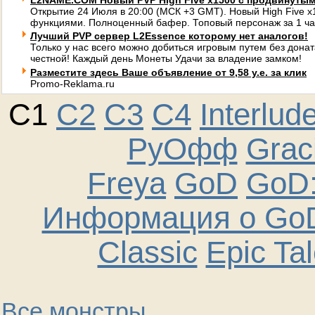
L2NAME.COM Новый PVP High Five x1500 с продвинуты
Открытие 24 Июля в 20:00 (МСК +3 GMT). Новый High Five 
функциями. Полноценный бафер. Топовый персонаж за 1 ча
Лучший PVP сервер L2Essence которому нет аналогов!
Только у нас всего можно добиться игровым путем без донат
честной! Каждый день Монеты Удачи за владение замком!
Разместите здесь Ваше объявление от 9,58 у.е. за клик
Promo-Reklama.ru
C1
C2
C3
C4
Interlud
РуОфф
Graci
Freya
GoD
GoD:
Информация о GoD
Classic
Epic Ta
Все монстры