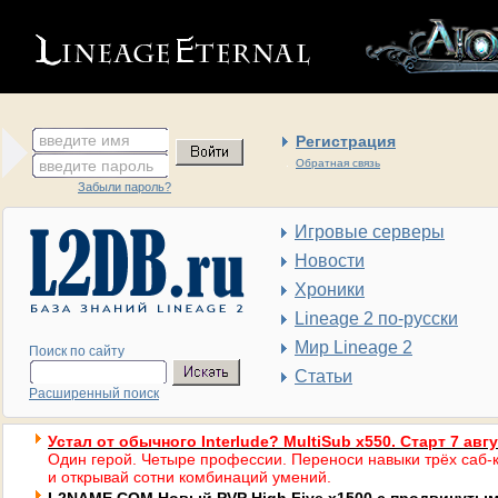
введите имя
Регистрация
введите пароль
Обратная связь
Забыли пароль?
Игровые серверы
Новости
Хроники
Lineage 2 по-русски
Мир Lineage 2
Поиск по сайту
Статьи
Расширенный поиск
Устал от обычного Interlude? MultiSub x550. Старт 7 авг
Один герой. Четыре профессии. Переноси навыки трёх саб-к
и открывай сотни комбинаций умений.