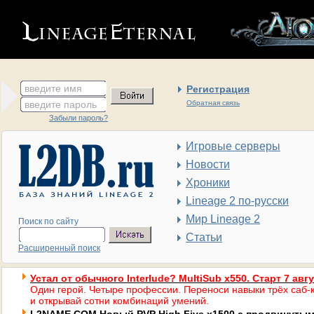
введите имя
Регистрация
введите пароль
Обратная связь
Забыли пароль?
Игровые серверы
Новости
Хроники
Lineage 2 по-русски
Мир Lineage 2
Поиск по сайту
Статьи
Расширенный поиск
Устал от обычного Interlude? MultiSub x550. Старт 7 авг
Один герой. Четыре профессии. Переноси навыки трёх саб-к
и открывай сотни комбинаций умений.