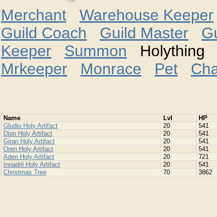
Merchant
Warehouse Keeper
Guild Coach
Guild Master
G
Keeper
Summon
Holythin
Mrkeeper
Monrace
Pet
Cha
Namе
Lvl
HP
Gludio Holy Artifact
20
541
Dion Holy Artifact
20
541
Giran Holy Artifact
20
541
Oren Holy Artifact
20
541
Aden Holy Artifact
20
721
Innadril Holy Artifact
20
541
Christmas Tree
70
3862