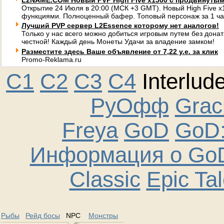
L2NAME.COM Новый PVP High Five x1500 с продвинуты
Открытие 24 Июля в 20:00 (МСК +3 GMT). Новый High Five 
функциями. Полноценный бафер. Топовый персонаж за 1 ча
Лучший PVP сервер L2Essence которому нет аналогов!
Только у нас всего можно добиться игровым путем без донат
честной! Каждый день Монеты Удачи за владение замком!
Разместите здесь Ваше объявление от 7,22 у.е. за клик
Promo-Reklama.ru
C1
C2
C3
C4
Interlud
РуОфф
Graci
Freya
GoD
GoD:
Информация о GoD
Classic
Epic Ta
Рыбы
Рейд босы
NPC
Монстры