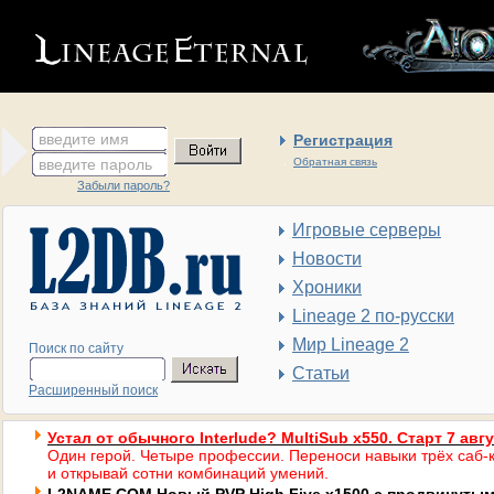
введите имя
Регистрация
введите пароль
Обратная связь
Забыли пароль?
Игровые серверы
Новости
Хроники
Lineage 2 по-русски
Мир Lineage 2
Поиск по сайту
Статьи
Расширенный поиск
Устал от обычного Interlude? MultiSub x550. Старт 7 авг
Один герой. Четыре профессии. Переноси навыки трёх саб-к
и открывай сотни комбинаций умений.