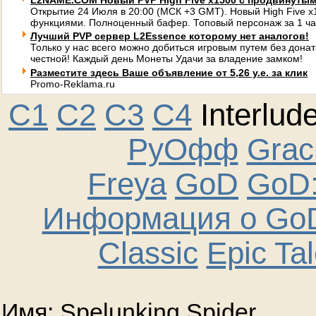
L2NAME.COM Новый PVP High Five x1500 с продвинуты
Открытие 24 Июля в 20:00 (МСК +3 GMT). Новый High Five 
функциями. Полноценный бафер. Топовый персонаж за 1 ча
Лучший PVP сервер L2Essence которому нет аналогов!
Только у нас всего можно добиться игровым путем без донат
честной! Каждый день Монеты Удачи за владение замком!
Разместите здесь Ваше объявление от 5,26 у.е. за клик
Promo-Reklama.ru
C1
C2
C3
C4
Interlud
РуОфф
Graci
Freya
GoD
GoD:
Информация о GoD
Classic
Epic Ta
Имя: Spelunking Spider