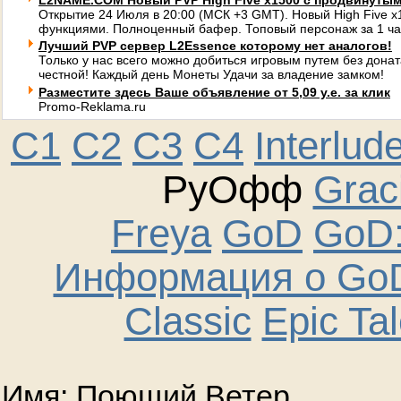
L2NAME.COM Новый PVP High Five x1500 с продвинуты
Открытие 24 Июля в 20:00 (МСК +3 GMT). Новый High Five 
функциями. Полноценный бафер. Топовый персонаж за 1 ча
Лучший PVP сервер L2Essence которому нет аналогов!
Только у нас всего можно добиться игровым путем без донат
честной! Каждый день Монеты Удачи за владение замком!
Разместите здесь Ваше объявление от 5,09 у.е. за клик
Promo-Reklama.ru
C1
C2
C3
C4
Interlud
РуОфф
Graci
Freya
GoD
GoD:
Информация о GoD
Classic
Epic Ta
Имя: Поющий Ветер