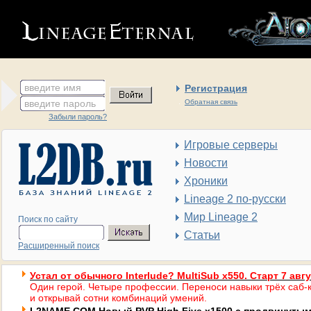
введите имя
Регистрация
введите пароль
Обратная связь
Забыли пароль?
Игровые серверы
Новости
Хроники
Lineage 2 по-русски
Мир Lineage 2
Поиск по сайту
Статьи
Расширенный поиск
Устал от обычного Interlude? MultiSub x550. Старт 7 авг
Один герой. Четыре профессии. Переноси навыки трёх саб-к
и открывай сотни комбинаций умений.