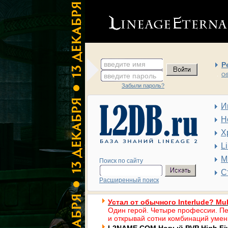
введите имя
Р
введите пароль
Об
Забыли пароль?
И
Н
Х
L
М
Поиск по сайту
С
Расширенный поиск
Устал от обычного Interlude? Mul
Один герой. Четыре профессии. Пе
и открывай сотни комбинаций умен