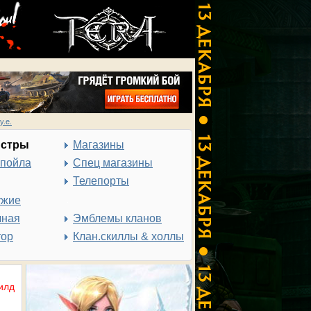
у.е.
нстры
Магазины
спойла
Спец магазины
Телепорты
ужие
чная
Эмблемы кланов
тор
Клан.скиллы & холлы
илд