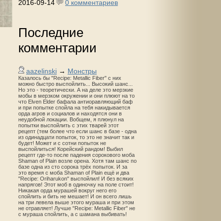
2016-09-14
0 комментариев
Последние
комментарии
aazelinski
→
Монстры
Казалось бы "Recipe: Metallic Fiber" с них
можно быстро выспойлить... Высокий шанс...
Но это - теоретически. А на деле это мерзкие
мобы в мерзком окружении и они плюют на то
что Elven Elder бафала антиоравляющий баф
и при попытке спойла на тебя накидывается
орда агров и социалов и находятся они в
неудобной локации. Вобщем, я плюнул на
попытки выспойлить с этих тварей этот
рецепт (тем более что если шанс в базе - одна
из одинадцати попыток, то это не значит так и
будет! Может и с сотни попыток не
выспойлиться! Корейский рандом! Выбил
рецепт где-то после падения сорокового моба
Shaman of Plain возле орена. Хотя там шанс по
базе одна из сто сорока трёх попыток. И за
это время с моба Shaman of Plain ещё и два
"Recipe: Oriharukon" выспойлил! И без всяких
напрягов! Этот моб в одиночку на поле стоит!
Никакая орда мурашей вокруг него его
спойлить и бить не мешает! И он всего лишь
на три левела выше этого мураша и при этом
не отравляет! Лучше "Recipe: Metallic Fiber" не
с мураша спойлить, а с шамана выбивать!