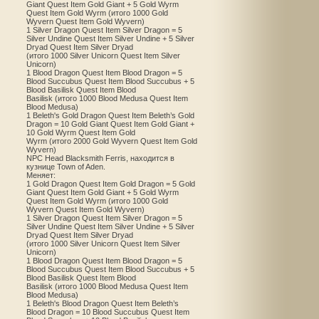
Giant Quest Item Gold Giant + 5 Gold Wyrm
Quest Item Gold Wyrm (итого 1000 Gold
Wyvern Quest Item Gold Wyvern)
1 Silver Dragon Quest Item Silver Dragon = 5
Silver Undine Quest Item Silver Undine + 5 Silver
Dryad Quest Item Silver Dryad
(итого 1000 Silver Unicorn Quest Item Silver
Unicorn)
1 Blood Dragon Quest Item Blood Dragon = 5
Blood Succubus Quest Item Blood Succubus + 5
Blood Basilisk Quest Item Blood
Basilisk (итого 1000 Blood Medusa Quest Item
Blood Medusa)
1 Beleth's Gold Dragon Quest Item Beleth’s Gold
Dragon = 10 Gold Giant Quest Item Gold Giant +
10 Gold Wyrm Quest Item Gold
Wyrm (итого 2000 Gold Wyvern Quest Item Gold
Wyvern)
NPC Head Blacksmith Ferris, находится в
кузнице Town of Aden.
Меняет:
1 Gold Dragon Quest Item Gold Dragon = 5 Gold
Giant Quest Item Gold Giant + 5 Gold Wyrm
Quest Item Gold Wyrm (итого 1000 Gold
Wyvern Quest Item Gold Wyvern)
1 Silver Dragon Quest Item Silver Dragon = 5
Silver Undine Quest Item Silver Undine + 5 Silver
Dryad Quest Item Silver Dryad
(итого 1000 Silver Unicorn Quest Item Silver
Unicorn)
1 Blood Dragon Quest Item Blood Dragon = 5
Blood Succubus Quest Item Blood Succubus + 5
Blood Basilisk Quest Item Blood
Basilisk (итого 1000 Blood Medusa Quest Item
Blood Medusa)
1 Beleth's Blood Dragon Quest Item Beleth’s
Blood Dragon = 10 Blood Succubus Quest Item