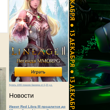
Купить 1000 показов баннера от 0,25 у.е.
Новости
Ивент Red Libra III продлится до