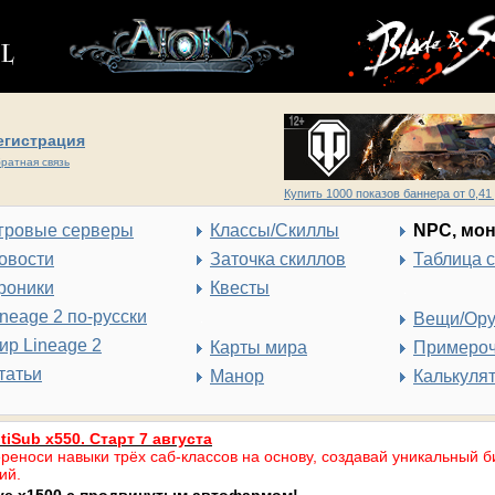
егистрация
ратная связь
Купить 1000 показов баннера от 0,41 
гровые серверы
Классы/Скиллы
NPC, мо
овости
Заточка скиллов
Таблица 
роники
Квесты
ineage 2 по-русски
Вещи/Ор
ир Lineage 2
Карты мира
Примеро
татьи
Манор
Калькуля
tiSub x550. Старт 7 августа
реноси навыки трёх саб-классов на основу, создавай уникальный б
ий.