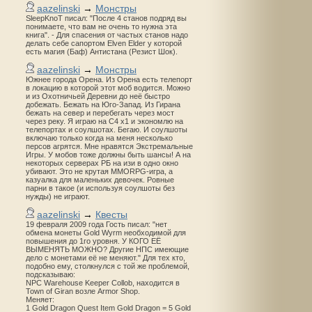
aazelinski
→
Монстры
SleepKnoT писал: "После 4 станов подряд вы
понимаете, что вам не очень то нужна эта
книга". - Для спасения от частых станов надо
делать себе сапортом Elven Elder у которой
есть магия (Баф) Антистана (Резист Шок).
aazelinski
→
Монстры
Южнее города Орена. Из Орена есть телепорт
в локацию в которой этот моб водится. Можно
и из Охотничьей Деревни до неё быстро
добежать. Бежать на Юго-Запад. Из Гирана
бежать на север и перебегать через мост
через реку. Я играю на С4 х1 и экономлю на
телепортах и соулшотах. Бегаю. И соулшоты
включаю только когда на меня несколько
персов агрятся. Мне нравятся Экстремальные
Игры. У мобов тоже должны быть шансы! А на
некоторых серверах РБ на изи в одно окно
убивают. Это не крутая MMORPG-игра, а
казуалка для маленьких девочек. Ровные
парни в такое (и используя соулшоты без
нужды) не играют.
aazelinski
→
Квесты
19 февраля 2009 года Гость писал: "нет
обмена монеты Gold Wyrm необходимой для
повышения до 1го уровня. У КОГО ЕЁ
ВЫМЕНЯТЬ МОЖНО? Другие НПС имеющие
дело с монетами её не меняют." Для тех кто,
подобно ему, столкнулся с той же проблемой,
подсказываю:
NPC Warehouse Keeper Collob, находится в
Town of Giran возле Armor Shop.
Меняет:
1 Gold Dragon Quest Item Gold Dragon = 5 Gold