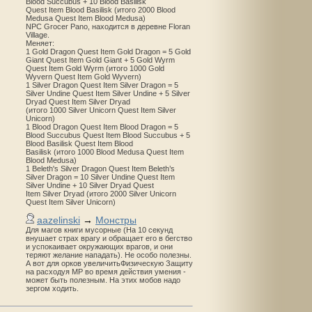
Blood Succubus + 10 Blood Basilisk
Quest Item Blood Basilisk (итого 2000 Blood
Medusa Quest Item Blood Medusa)
NPC Grocer Pano, находится в деревне Floran
Village.
Меняет:
1 Gold Dragon Quest Item Gold Dragon = 5 Gold
Giant Quest Item Gold Giant + 5 Gold Wyrm
Quest Item Gold Wyrm (итого 1000 Gold
Wyvern Quest Item Gold Wyvern)
1 Silver Dragon Quest Item Silver Dragon = 5
Silver Undine Quest Item Silver Undine + 5 Silver
Dryad Quest Item Silver Dryad
(итого 1000 Silver Unicorn Quest Item Silver
Unicorn)
1 Blood Dragon Quest Item Blood Dragon = 5
Blood Succubus Quest Item Blood Succubus + 5
Blood Basilisk Quest Item Blood
Basilisk (итого 1000 Blood Medusa Quest Item
Blood Medusa)
1 Beleth's Silver Dragon Quest Item Beleth’s
Silver Dragon = 10 Silver Undine Quest Item
Silver Undine + 10 Silver Dryad Quest
Item Silver Dryad (итого 2000 Silver Unicorn
Quest Item Silver Unicorn)
aazelinski
→
Монстры
Для магов книги мусорные (На 10 секунд
внушает страх врагу и обращает его в бегство
и успокаивает окружающих врагов, и они
теряют желание нападать). Не особо полезны.
А вот для орков увеличитьФизическую Защиту
на расходуя MP во время действия умения -
может быть полезным. На этих мобов надо
зергом ходить.