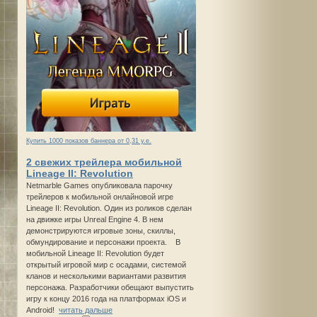
Купить 1000 показов баннера от 0,31 у.е.
2 свежих трейлера мобильной
Lineage II: Revolution
Netmarble Games опубликовала парочку
трейлеров к мобильной онлайновой игре
Lineage II: Revolution. Один из роликов сделан
на движке игры Unreal Engine 4. В нем
демонстрируются игровые зоны, скиллы,
обмундирование и персонажи проекта. В
мобильной Lineage II: Revolution будет
открытый игровой мир с осадами, системой
кланов и несколькими вариантами развития
персонажа. Разработчики обещают выпустить
игру к концу 2016 года на платформах iOS и
Android!
читать дальше