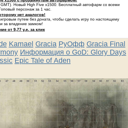
ve x1500 с продвинутым автофармом!
 GMT). Новый High Five x1500. Бесплатный автофарм со всеми
оповый персонаж за 1 час.
оторому нет аналогов!
 игровым путем без доната, чтобы сделать игру по настоящему
и за владение замком!
е от 9,77 у.е. за клик
ude
Kamael
Gracia
РуОфф
Gracia Final
rmony
Информация о GoD: Glory Days
ssic
Epic Tale of Aden