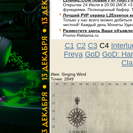
L2NAME.COM Новый PVP High Fi
Открытие 24 Июля в 20:00 (МСК +3
функциями. Полноценный бафер. Т
Лучший PVP сервер L2Essence к
Только у нас всего можно добиться
честной! Каждый день Монеты Удач
Разместите здесь Ваше объявлени
Promo-Reklama.ru
C1
C2
C3
C4
Interl
Freya
GoD
GoD: Ha
Cla
Имя: Singing Wind
Точек: 2849