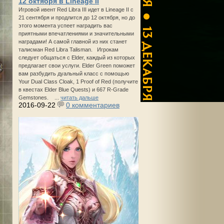
12 октября в Lineage II
Игровой ивент Red Libra III идет в Lineage II с
21 сентября и продлится до 12 октября, но до
этого момента успеет наградить вас
приятными впечатлениями и значительными
наградами! А самой главной из них станет
талисман Red Libra Talisman. Игрокам
следует общаться с Elder, каждый из которых
предлагает свои услуги. Elder Green поможет
вам разбудить дуальный класс с помощью
Your Dual Class Cloak, 1 Proof of Red (получите
в квестах Elder Blue Quests) и 667 R-Grade
Gemstones. ...
читать дальше
2016-09-22
0 комментариев