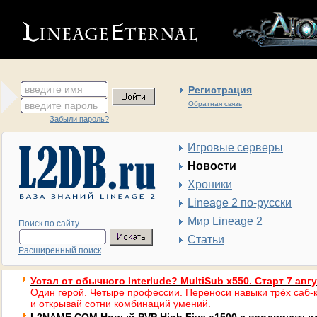
введите имя
Регистрация
введите пароль
Обратная связь
Забыли пароль?
Игровые серверы
Новости
Хроники
Lineage 2 по-русски
Мир Lineage 2
Поиск по сайту
Статьи
Расширенный поиск
Устал от обычного Interlude? MultiSub x550. Старт 7 авг
Один герой. Четыре профессии. Переноси навыки трёх саб-к
и открывай сотни комбинаций умений.