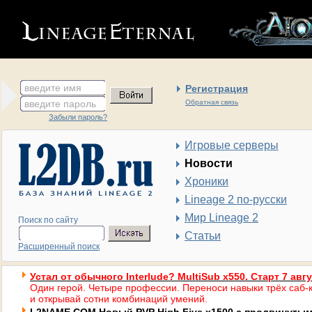
введите имя
Регистрация
введите пароль
Обратная связь
Забыли пароль?
Игровые серверы
Новости
Хроники
Lineage 2 по-русски
Мир Lineage 2
Поиск по сайту
Статьи
Расширенный поиск
Устал от обычного Interlude? MultiSub x550. Старт 7 авг
Один герой. Четыре профессии. Переноси навыки трёх саб-к
и открывай сотни комбинаций умений.