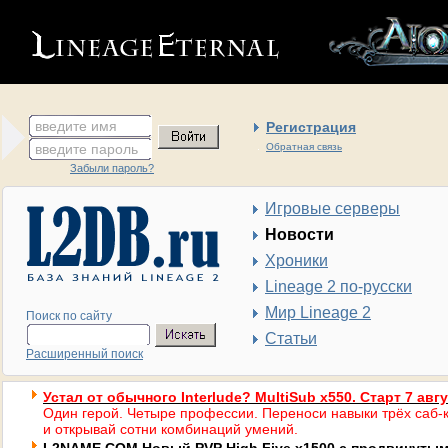
введите имя
Регистрация
введите пароль
Обратная связь
Забыли пароль?
Игровые серверы
Новости
Хроники
Lineage 2 по-русски
Мир Lineage 2
Поиск по сайту
Статьи
Расширенный поиск
Устал от обычного Interlude? MultiSub x550. Старт 7 авг
Один герой. Четыре профессии. Переноси навыки трёх саб-к
и открывай сотни комбинаций умений.