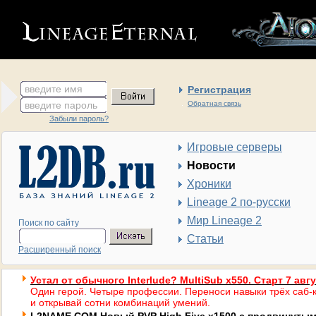
введите имя
Регистрация
введите пароль
Обратная связь
Забыли пароль?
Игровые серверы
Новости
Хроники
Lineage 2 по-русски
Мир Lineage 2
Поиск по сайту
Статьи
Расширенный поиск
Устал от обычного Interlude? MultiSub x550. Старт 7 авг
Один герой. Четыре профессии. Переноси навыки трёх саб-к
и открывай сотни комбинаций умений.