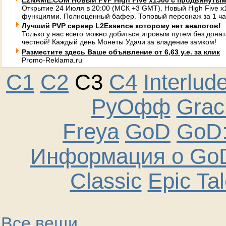
L2NAME.COM Новый PVP High Five x1500 с продвинуты
Открытие 24 Июля в 20:00 (МСК +3 GMT). Новый High Five 
функциями. Полноценный бафер. Топовый персонаж за 1 ча
Лучший PVP сервер L2Essence которому нет аналогов!
Только у нас всего можно добиться игровым путем без донат
честной! Каждый день Монеты Удачи за владение замком!
Разместите здесь Ваше объявление от 6,63 у.е. за клик
Promo-Reklama.ru
C1
C2
C3
C4
Interlud
РуОфф
Graci
Freya
GoD
GoD:
Информация о GoD
Classic
Epic Ta
Все вещи