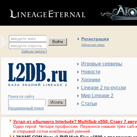
введите имя
Регистрация
введите пароль
Обратная связь
Забыли пароль?
Игровые серверы
Новости
Хроники
Lineage 2 по-русски
Мир Lineage 2
Поиск по сайту
Статьи
Расширенный поиск
Устал от обычного Interlude? MultiSub x550. Старт 7 авг
Один герой. Четыре профессии. Переноси навыки трёх саб-к
и открывай сотни комбинаций умений.