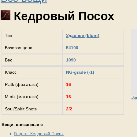
Кедровый Посох
Тип
Ударное (blunt)
Базовая цена
54100
Вес
1090
Класс
NG-grade (-1)
P.atk (физ.атака)
16
M.atk (маг.атака)
16
За
Soul/Spirit Shots
2/2
Вещи, связанные с
Рецепт: Кедровый Посох