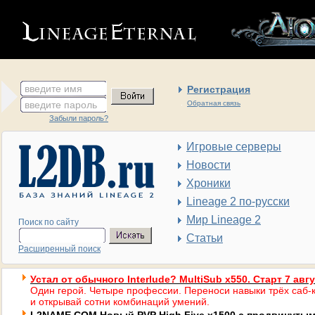
введите имя
Регистрация
введите пароль
Обратная связь
Забыли пароль?
Игровые серверы
Новости
Хроники
Lineage 2 по-русски
Мир Lineage 2
Поиск по сайту
Статьи
Расширенный поиск
Устал от обычного Interlude? MultiSub x550. Старт 7 авг
Один герой. Четыре профессии. Переноси навыки трёх саб-к
и открывай сотни комбинаций умений.