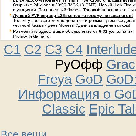
L2NAME.COM Новый PVP High Five x1500 с продвинуты
Открытие 24 Июля в 20:00 (МСК +3 GMT). Новый High Five 
функциями. Полноценный бафер. Топовый персонаж за 1 ча
Лучший PVP сервер L2Essence которому нет аналогов!
Только у нас всего можно добиться игровым путем без донат
честной! Каждый день Монеты Удачи за владение замком!
Разместите здесь Ваше объявление от 6,31 у.е. за клик
Promo-Reklama.ru
C1
C2
C3
C4
Interlud
РуОфф
Graci
Freya
GoD
GoD:
Информация о GoD
Classic
Epic Ta
Все вещи