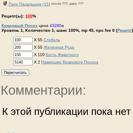
Паук Падальщик (15)
кол-во ???, шанс ???
Рецепт(ы):
100
%
Кедровый Посох
цена
43280
a
Уровень 1, Количество 1, шанс 100%, mp 45, npc fee 0 (
Рецепт
X 55
Стебель
X 55
Железная Руда
X 110
Кость Животного
X 2
Навершие Кедрового Посоха
Пересчитать
Комментарии:
К этой публикации пока не