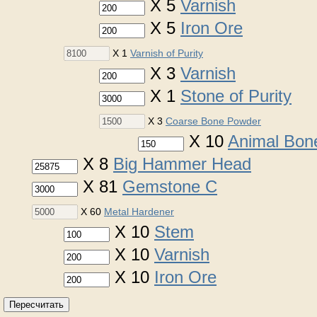
X 5
Varnish
X 5
Iron Ore
X 1
Varnish of Purity
X 3
Varnish
X 1
Stone of Purity
X 3
Coarse Bone Powder
X 10
Animal Bon
X 8
Big Hammer Head
X 81
Gemstone C
X 60
Metal Hardener
X 10
Stem
X 10
Varnish
X 10
Iron Ore
Пересчитать