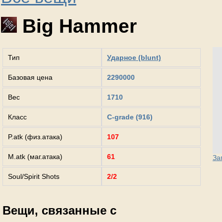
Big Hammer
Тип
Ударное (blunt)
Базовая цена
2290000
Вес
1710
Класс
C-grade (916)
P.atk (физ.атака)
107
M.atk (маг.атака)
61
За
Soul/Spirit Shots
2/2
Вещи, связанные с