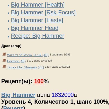
Big Hammer [Health]
Big Hammer [Rsk.Focus]
Big Hammer [Haste]
Big Hammer Head
Recipe: Big Hammer
Дроп (drop)
Wizard of Storm Teruk (40)
1 шт, шанс 1/195
Formor (45)
1 шт, шанс 1/403375
Timak Orc Shaman (44)
1 шт, шанс 1/422423
Рецепт(ы):
100
%
Big Hammer
цена
1832000
a
Уровень 4, Количество 1, шанс 100%,
(
Рецепт
)