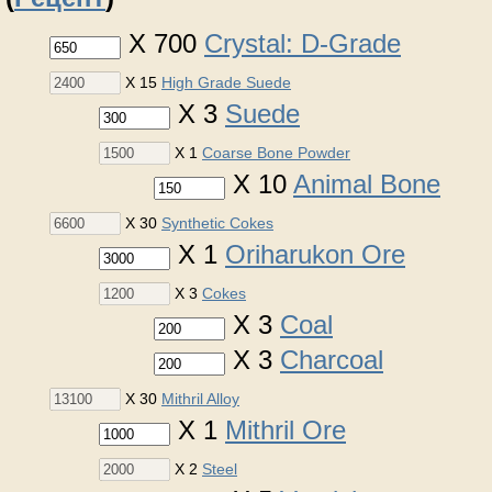
X 700
Crystal: D-Grade
X 15
High Grade Suede
X 3
Suede
X 1
Coarse Bone Powder
X 10
Animal Bone
X 30
Synthetic Cokes
X 1
Oriharukon Ore
X 3
Cokes
X 3
Coal
X 3
Charcoal
X 30
Mithril Alloy
X 1
Mithril Ore
X 2
Steel