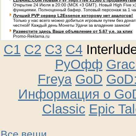
L2NAME.COM Новый PVP High Five x1500 с продвинуты
Открытие 24 Июля в 20:00 (МСК +3 GMT). Новый High Five 
функциями. Полноценный бафер. Топовый персонаж за 1 ча
Лучший PVP сервер L2Essence которому нет аналогов!
Только у нас всего можно добиться игровым путем без донат
честной! Каждый день Монеты Удачи за владение замком!
Разместите здесь Ваше объявление от 5,67 у.е. за клик
Promo-Reklama.ru
C1
C2
C3
C4
Interlud
РуОфф
Graci
Freya
GoD
GoD:
Информация о GoD
Classic
Epic Ta
Все вещи