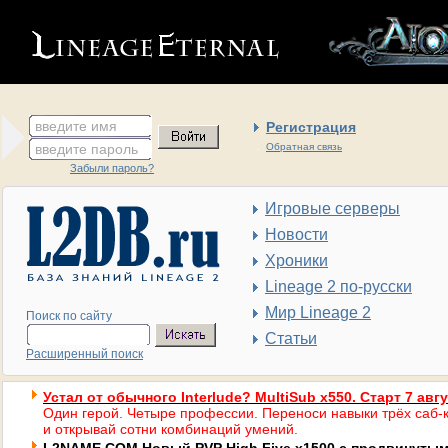
введите имя
Регистрация
введите пароль
Обратная связь
Забыли пароль?
Игровые серверы
Новости
Хроники
Lineage 2 по-русски
Мир Lineage 2
Поиск по сайту
Статьи
Расширенный поиск
Устал от обычного Interlude? MultiSub x550. Старт 7 авг
Один герой. Четыре профессии. Переноси навыки трёх саб-к
и открывай сотни комбинаций умений.