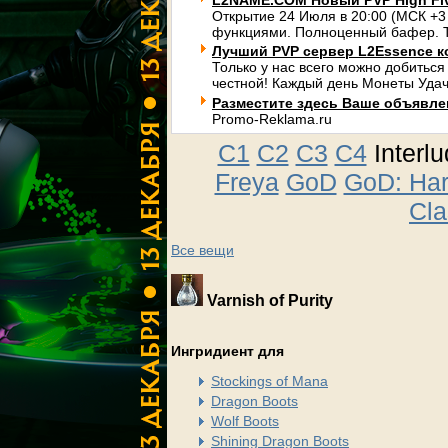
L2NAME.COM Новый PVP High Fi
Открытие 24 Июля в 20:00 (МСК +3
функциями. Полноценный бафер. Т
Лучший PVP сервер L2Essence к
Только у нас всего можно добиться
честной! Каждый день Монеты Удач
Разместите здесь Ваше объявлени
Promo-Reklama.ru
C1
C2
C3
C4
Interl
Freya
GoD
GoD: Ha
Cla
Все вещи
Varnish of Purity
Ингридиент для
Stockings of Mana
Dragon Boots
Wolf Boots
Shining Dragon Boots