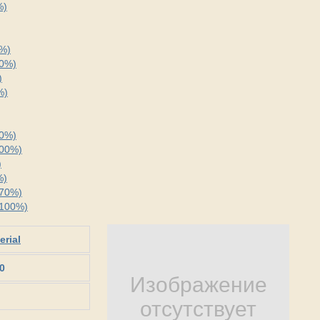
%)
0%)
00%)
)
%)
70%)
100%)
)
%)
(70%)
(100%)
erial
0
Изображение
отсутствует