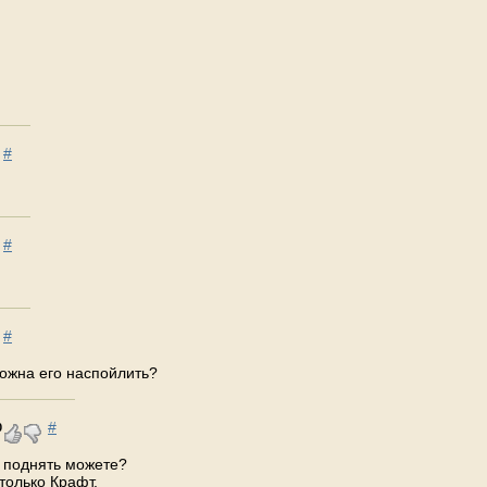
#
#
#
можна его наспойлить?
#
0
 поднять можете?
только Крафт.