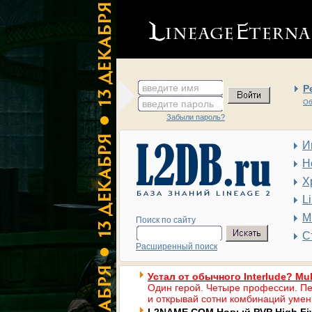
введите имя
Р
введите пароль
Об
Забыли пароль?
И
Н
Х
L
М
Поиск по сайту
С
Расширенный поиск
Устал от обычного Interlude? Mul
Один герой. Четыре профессии. Пе
и открывай сотни комбинаций умен