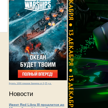
Купить 1000 показов баннера от 0,25 у.е.
Новости
Ивент Red Libra III продлится до