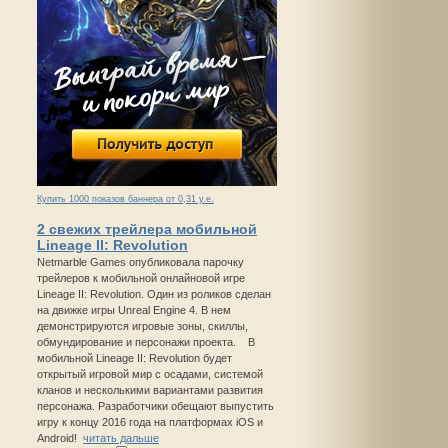
Купить 1000 показов баннера от 0,31 у.е.
2 свежих трейлера мобильной
Lineage II: Revolution
Netmarble Games опубликовала парочку
трейлеров к мобильной онлайновой игре
Lineage II: Revolution. Один из роликов сделан
на движке игры Unreal Engine 4. В нем
демонстрируются игровые зоны, скиллы,
обмундирование и персонажи проекта. В
мобильной Lineage II: Revolution будет
открытый игровой мир с осадами, системой
кланов и несколькими вариантами развития
персонажа. Разработчики обещают выпустить
игру к концу 2016 года на платформах iOS и
Android!
читать дальше