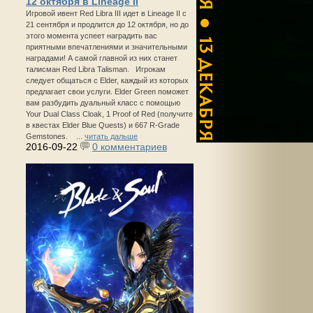
12 октября в Lineage II
Игровой ивент Red Libra III идет в Lineage II с
21 сентября и продлится до 12 октября, но до
этого момента успеет наградить вас
приятными впечатлениями и значительными
наградами! А самой главной из них станет
талисман Red Libra Talisman. Игрокам
следует общаться с Elder, каждый из которых
предлагает свои услуги. Elder Green поможет
вам разбудить дуальный класс с помощью
Your Dual Class Cloak, 1 Proof of Red (получите
в квестах Elder Blue Quests) и 667 R-Grade
Gemstones. ...
читать дальше
2016-09-22
0 комментариев