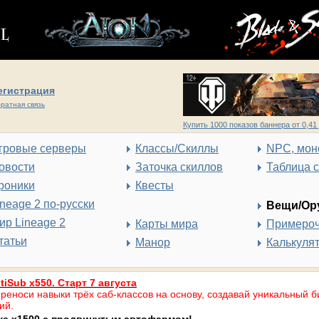
егистрация
ратная связь
Купить 1000 показов баннера от 0,41 
гровые серверы
Классы/Скиллы
NPC, мон
овости
Заточка скиллов
Таблица 
роники
Квесты
ineage 2 по-русски
Вещи/Ор
ир Lineage 2
Карты мира
Примеро
татьи
Манор
Калькуля
tiSub x550. Старт 7 августа
реноси навыки трёх саб-классов на основу, создавай уникальный б
ий.