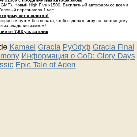
ve x1500 с продвинутым автофармом!
 GMT). Новый High Five x1500. Бесплатный автофарм со всеми
оповый персонаж за 1 час.
оторому нет аналогов!
 игровым путем без доната, чтобы сделать игру по настоящему
и за владение замком!
е от 7,63 у.е. за клик
ude
Kamael
Gracia
РуОфф
Gracia Final
rmony
Информация о GoD: Glory Days
ssic
Epic Tale of Aden