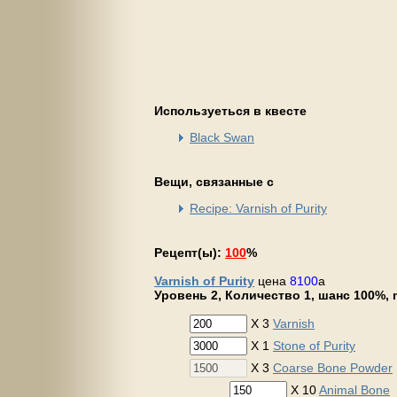
Используеться в квесте
Black Swan
Вещи, связанные с
Recipe: Varnish of Purity
Рецепт(ы):
100
%
Varnish of Purity
цена
8100
a
Уровень 2, Количество 1, шанс 100%, m
X 3
Varnish
X 1
Stone of Purity
X 3
Coarse Bone Powder
X 10
Animal Bone