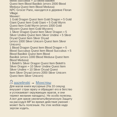
Blood Succubus + 10 Blood Basilisk
Quest Item Blood Basilisk (итого 2000 Blood
Medusa Quest Item Blood Medusa)
NPC Grocer Pano, находится в деревне Floran
Village.
Меняет:
1 Gold Dragon Quest Item Gold Dragon = 5 Gold
Giant Quest Item Gold Giant + 5 Gold Wyrm
Quest Item Gold Wyrm (итого 1000 Gold
Wyvern Quest Item Gold Wyvern)
1 Silver Dragon Quest Item Silver Dragon = 5
Silver Undine Quest Item Silver Undine + 5 Silver
Dryad Quest Item Silver Dryad
(итого 1000 Silver Unicorn Quest Item Silver
Unicorn)
1 Blood Dragon Quest Item Blood Dragon = 5
Blood Succubus Quest Item Blood Succubus + 5
Blood Basilisk Quest Item Blood
Basilisk (итого 1000 Blood Medusa Quest Item
Blood Medusa)
1 Beleth's Silver Dragon Quest Item Beleth’s
Silver Dragon = 10 Silver Undine Quest Item
Silver Undine + 10 Silver Dryad Quest
Item Silver Dryad (итого 2000 Silver Unicorn
Quest Item Silver Unicorn)
aazelinski
→
Монстры
Для магов книги мусорные (На 10 секунд
внушает страх врагу и обращает его в бегство
и успокаивает окружающих врагов, и они
теряют желание нападать). Не особо полезны.
А вот для орков увеличитьФизическую Защиту
на расходуя MP во время действия умения -
может быть полезным. На этих мобов надо
зергом ходить.