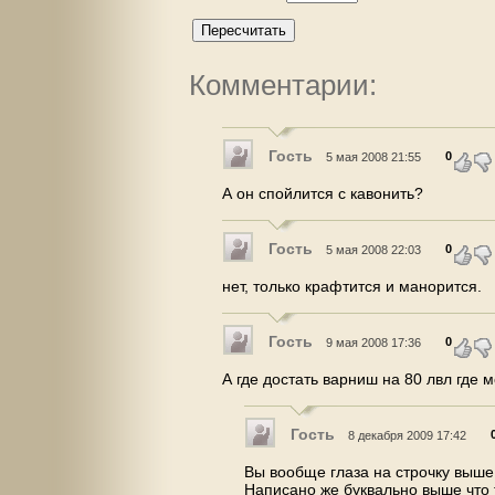
Пересчитать
Комментарии:
Гость
0
5 мая 2008 21:55
А он спойлится с кавонить?
Гость
0
5 мая 2008 22:03
нет, только крафтится и манорится.
Гость
0
9 мая 2008 17:36
А где достать варниш на 80 лвл где 
Гость
8 декабря 2009 17:42
Вы вообще глаза на строчку выше
Написано же буквально выше что 