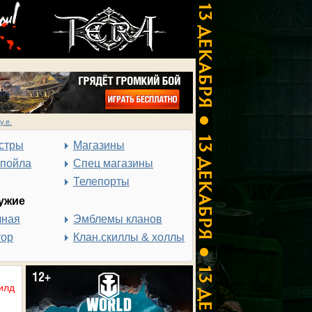
у.е.
стры
Магазины
спойла
Спец магазины
Телепорты
ужие
чная
Эмблемы кланов
тор
Клан.скиллы & холлы
илд