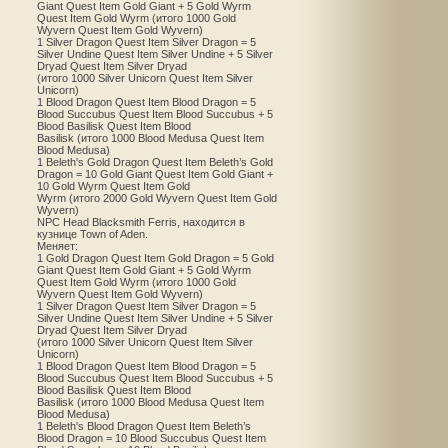
Giant Quest Item Gold Giant + 5 Gold Wyrm
Quest Item Gold Wyrm (итого 1000 Gold
Wyvern Quest Item Gold Wyvern)
1 Silver Dragon Quest Item Silver Dragon = 5
Silver Undine Quest Item Silver Undine + 5 Silver
Dryad Quest Item Silver Dryad
(итого 1000 Silver Unicorn Quest Item Silver
Unicorn)
1 Blood Dragon Quest Item Blood Dragon = 5
Blood Succubus Quest Item Blood Succubus + 5
Blood Basilisk Quest Item Blood
Basilisk (итого 1000 Blood Medusa Quest Item
Blood Medusa)
1 Beleth's Gold Dragon Quest Item Beleth’s Gold
Dragon = 10 Gold Giant Quest Item Gold Giant +
10 Gold Wyrm Quest Item Gold
Wyrm (итого 2000 Gold Wyvern Quest Item Gold
Wyvern)
NPC Head Blacksmith Ferris, находится в
кузнице Town of Aden.
Меняет:
1 Gold Dragon Quest Item Gold Dragon = 5 Gold
Giant Quest Item Gold Giant + 5 Gold Wyrm
Quest Item Gold Wyrm (итого 1000 Gold
Wyvern Quest Item Gold Wyvern)
1 Silver Dragon Quest Item Silver Dragon = 5
Silver Undine Quest Item Silver Undine + 5 Silver
Dryad Quest Item Silver Dryad
(итого 1000 Silver Unicorn Quest Item Silver
Unicorn)
1 Blood Dragon Quest Item Blood Dragon = 5
Blood Succubus Quest Item Blood Succubus + 5
Blood Basilisk Quest Item Blood
Basilisk (итого 1000 Blood Medusa Quest Item
Blood Medusa)
1 Beleth's Blood Dragon Quest Item Beleth’s
Blood Dragon = 10 Blood Succubus Quest Item