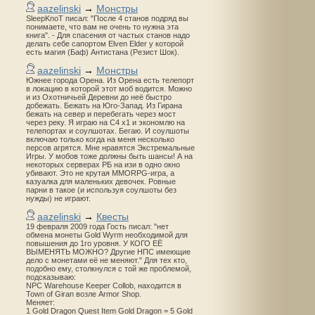
aazelinski
→
Монстры
SleepKnoT писал: "После 4 станов подряд вы
понимаете, что вам не очень то нужна эта
книга". - Для спасения от частых станов надо
делать себе сапортом Elven Elder у которой
есть магия (Баф) Антистана (Резист Шок).
aazelinski
→
Монстры
Южнее города Орена. Из Орена есть телепорт
в локацию в которой этот моб водится. Можно
и из Охотничьей Деревни до неё быстро
добежать. Бежать на Юго-Запад. Из Гирана
бежать на север и перебегать через мост
через реку. Я играю на С4 х1 и экономлю на
телепортах и соулшотах. Бегаю. И соулшоты
включаю только когда на меня несколько
персов агрятся. Мне нравятся Экстремальные
Игры. У мобов тоже должны быть шансы! А на
некоторых серверах РБ на изи в одно окно
убивают. Это не крутая MMORPG-игра, а
казуалка для маленьких девочек. Ровные
парни в такое (и используя соулшоты без
нужды) не играют.
aazelinski
→
Квесты
19 февраля 2009 года Гость писал: "нет
обмена монеты Gold Wyrm необходимой для
повышения до 1го уровня. У КОГО ЕЁ
ВЫМЕНЯТЬ МОЖНО? Другие НПС имеющие
дело с монетами её не меняют." Для тех кто,
подобно ему, столкнулся с той же проблемой,
подсказываю:
NPC Warehouse Keeper Collob, находится в
Town of Giran возле Armor Shop.
Меняет:
1 Gold Dragon Quest Item Gold Dragon = 5 Gold