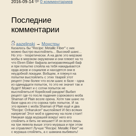
2016-09-14
0 комментариев
Последние
комментарии
aazelinski
→
Монстры
Казалось бы "Recipe: Metallic Fiber" с них
можно быстро выспойлить... Высокий шанс...
Но это - теоретически. А на деле это мерзкие
мобы в мерзком окружении и они плюют на то
что Elven Elder бафала антиоравляющий баф
и при попытке спойла на тебя накидывается
орда агров и социалов и находятся они в
неудобной локации. Вобщем, я плюнул на
попытки выспойлить с этих тварей этот
рецепт (тем более что если шанс в базе - одна
из одинадцати попыток, то это не значит так и
будет! Может и с сотни попыток не
выспойлиться! Корейский рандом! Выбил
рецепт где-то после падения сорокового моба
Shaman of Plain возле орена. Хотя там шанс по
базе одна из сто сорока трёх попыток. И за
это время с моба Shaman of Plain ещё и два
"Recipe: Oriharukon" выспойлил! И без всяких
напрягов! Этот моб в одиночку на поле стоит!
Никакая орда мурашей вокруг него его
спойлить и бить не мешает! И он всего лишь
на три левела выше этого мураша и при этом
не отравляет! Лучше "Recipe: Metallic Fiber" не
с мураша спойлить, а с шамана выбивать!