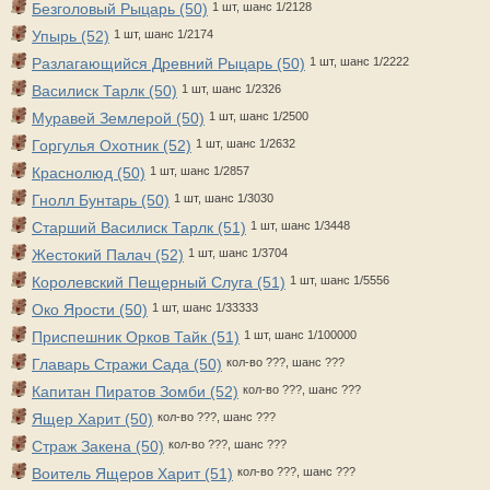
Безголовый Рыцарь (50)
1 шт, шанс 1/2128
Упырь (52)
1 шт, шанс 1/2174
Разлагающийся Древний Рыцарь (50)
1 шт, шанс 1/2222
Василиск Тарлк (50)
1 шт, шанс 1/2326
Муравей Землерой (50)
1 шт, шанс 1/2500
Горгулья Охотник (52)
1 шт, шанс 1/2632
Краснолюд (50)
1 шт, шанс 1/2857
Гнолл Бунтарь (50)
1 шт, шанс 1/3030
Старший Василиск Тарлк (51)
1 шт, шанс 1/3448
Жестокий Палач (52)
1 шт, шанс 1/3704
Королевский Пещерный Слуга (51)
1 шт, шанс 1/5556
Око Ярости (50)
1 шт, шанс 1/33333
Приспешник Орков Тайк (51)
1 шт, шанс 1/100000
Главарь Стражи Сада (50)
кол-во ???, шанс ???
Капитан Пиратов Зомби (52)
кол-во ???, шанс ???
Ящер Харит (50)
кол-во ???, шанс ???
Страж Закена (50)
кол-во ???, шанс ???
Воитель Ящеров Харит (51)
кол-во ???, шанс ???