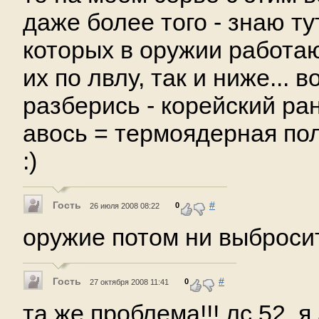
даже более того - знаю ту
которых в оружии работа
их по лвлу, так и ниже... в
разберись - корейский ра
авось = термоядерная пол
:)
Гость
#
0
26 июля 2008 08:22
оружие потом ни выбросит
Гость
#
0
27 октября 2008 11:41
та же проблема!!! лс 52, 