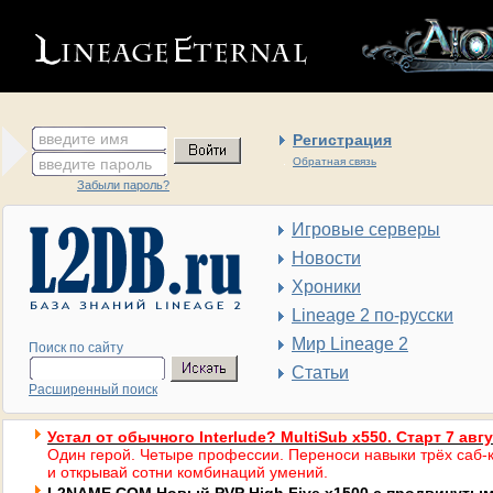
введите имя
Регистрация
введите пароль
Обратная связь
Забыли пароль?
Игровые серверы
Новости
Хроники
Lineage 2 по-русски
Мир Lineage 2
Поиск по сайту
Статьи
Расширенный поиск
Устал от обычного Interlude? MultiSub x550. Старт 7 авг
Один герой. Четыре профессии. Переноси навыки трёх саб-к
и открывай сотни комбинаций умений.