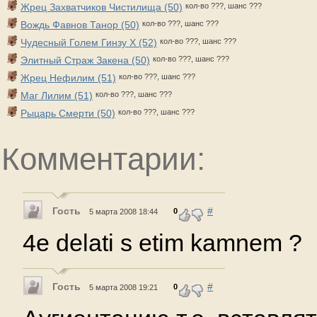
Жрец Захватчиков Чистилища (50)
кол-во ???, шанс ???
Вождь Фавнов Танор (50)
кол-во ???, шанс ???
Чудесный Голем Гинзу Х (52)
кол-во ???, шанс ???
Элитный Страж Закена (50)
кол-во ???, шанс ???
Жрец Нефилим (51)
кол-во ???, шанс ???
Маг Лилим (51)
кол-во ???, шанс ???
Рыцарь Смерти (50)
кол-во ???, шанс ???
Комментарии:
Гость
#
0
5 марта 2008 18:44
4e delati s etim kamnem ?
Гость
#
0
5 марта 2008 19:21