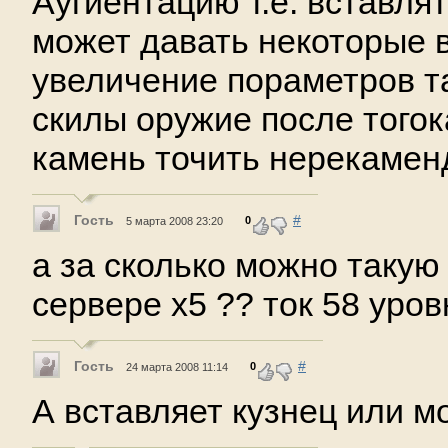
Аугиентацию т.е. вставля
может давать некоторые 
увеличение пораметров та
скилы оружие после тогок
камень точить нерекаме
Гость
#
0
5 марта 2008 23:20
а за сколько можно такую
сервере х5 ?? ток 58 уро
Гость
#
0
24 марта 2008 11:14
А вставляет кузнец или 