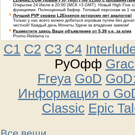
L2NAME.COM Новый PVP High Five x1500 с продвинуты
Открытие 24 Июля в 20:00 (МСК +3 GMT). Новый High Five 
функциями. Полноценный бафер. Топовый персонаж за 1 ча
Лучший PVP сервер L2Essence которому нет аналогов!
Только у нас всего можно добиться игровым путем без донат
честной! Каждый день Монеты Удачи за владение замком!
Разместите здесь Ваше объявление от 5,39 у.е. за клик
Promo-Reklama.ru
C1
C2
C3
C4
Interlud
РуОфф
Graci
Freya
GoD
GoD:
Информация о GoD
Classic
Epic Ta
Все вещи