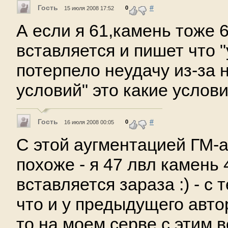
Гость
#
0
15 июля 2008 17:52
А если я 61,камень тоже 
вставляется и пишет что 
потерпело неудачу из-за
условий" это какие услови
Гость
#
0
16 июля 2008 00:05
С этой аугментацией ГМ-
похоже - я 47 лвл камень 4
вставляется зараза :) - с
что и у предыдущего автора
то на моем серве с этим в