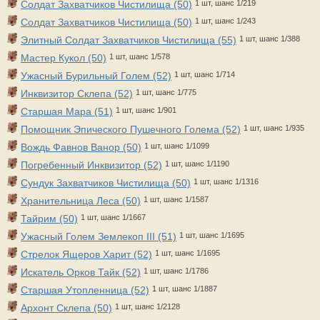
Солдат Захватчиков Чистилища (50)
1 шт, шанс 1/219
Солдат Захватчиков Чистилища (50)
1 шт, шанс 1/243
Элитный Солдат Захватчиков Чистилища (55)
1 шт, шанс 1/388
Мастер Кукол (50)
1 шт, шанс 1/578
Ужасный Бурильный Голем (52)
1 шт, шанс 1/714
Инквизитор Склепа (52)
1 шт, шанс 1/775
Старшая Мара (51)
1 шт, шанс 1/901
Помощник Эпического Пушечного Голема (52)
1 шт, шанс 1/935
Вождь Фавнов Ванор (50)
1 шт, шанс 1/1099
Погребенный Инквизитор (52)
1 шт, шанс 1/1190
Сундук Захватчиков Чистилища (50)
1 шт, шанс 1/1316
Хранительница Леса (50)
1 шт, шанс 1/1587
Тайрим (50)
1 шт, шанс 1/1667
Ужасный Голем Землекоп III (51)
1 шт, шанс 1/1695
Стрелок Ящеров Харит (52)
1 шт, шанс 1/1695
Искатель Орков Тайк (52)
1 шт, шанс 1/1786
Старшая Утопленница (52)
1 шт, шанс 1/1887
Архонт Склепа (50)
1 шт, шанс 1/2128