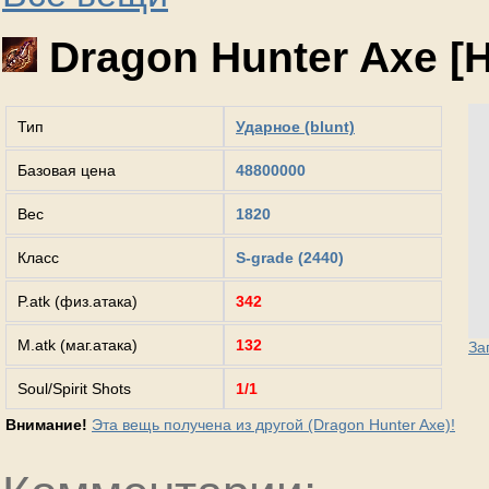
Dragon Hunter Axe [H
Тип
Ударное (blunt)
Базовая цена
48800000
Вес
1820
Класс
S-grade (2440)
P.atk (физ.атака)
342
M.atk (маг.атака)
132
За
Soul/Spirit Shots
1/1
Внимание!
Эта вещь получена из другой (Dragon Hunter Axe)!