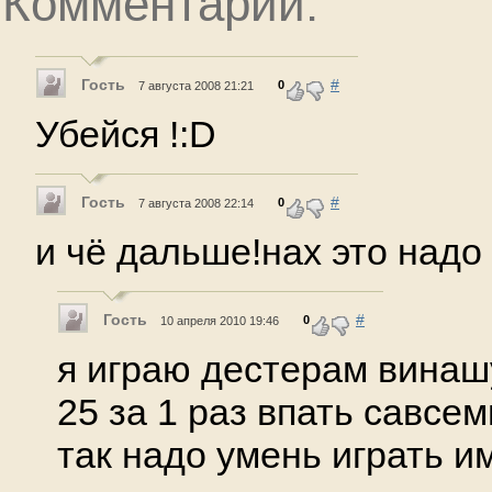
Комментарии:
Гость
#
0
7 августа 2008 21:21
Убейся !:D
Гость
#
0
7 августа 2008 22:14
и чё дальше!нах это надо
Гость
#
0
10 апреля 2010 19:46
я играю дестерам винаш
25 за 1 раз впать савсем
так надо умень играть им