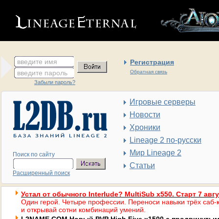
введите имя
Регистрация
введите пароль
Обратная связь
Забыли пароль?
Игровые серверы
Новости
Хроники
Lineage 2 по-русски
Мир Lineage 2
Поиск по сайту
Статьи
Расширенный поиск
Устал от обычного Interlude? MultiSub x550. Старт 7 авг
Один герой. Четыре профессии. Переноси навыки трёх саб-к
и открывай сотни комбинаций умений.