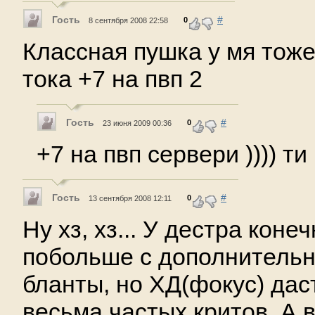
Гость
#
0
8 сентября 2008 22:58
Классная пушка у мя тоже
тока +7 на пвп 2
Гость
#
0
23 июня 2009 00:36
+7 на пвп сервери )))) ти 
Гость
#
0
13 сентября 2008 12:11
Ну хз, хз... У дестра коне
побольше с дополнительн
бланты, но ХД(фокус) дас
весьма частых критов. А 