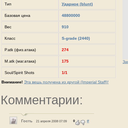
Тип
Ударное (blunt)
Базовая цена
48800000
Вес
910
Класс
S-grade (2440)
P.atk (физ.атака)
274
M.atk (маг.атака)
175
За
Soul/Spirit Shots
1/1
Внимание!
Эта вещь получена из другой (Imperial Staff)!
Комментарии:
Гость
#
0
21 апреля 2008 07:09