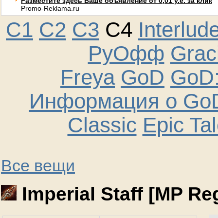
Разместите здесь Ваше объявление от 0,01 у.е. за клик
Promo-Reklama.ru
C1
C2
C3
C4
Interlud
РуОфф
Graci
Freya
GoD
GoD:
Информация о GoD
Classic
Epic Ta
Все вещи
Imperial Staff [MP Re