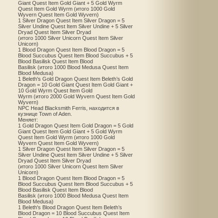
Giant Quest Item Gold Giant + 5 Gold Wyrm
Quest Item Gold Wyrm (итого 1000 Gold
Wyvern Quest Item Gold Wyvern)
1 Silver Dragon Quest Item Silver Dragon = 5
Silver Undine Quest Item Silver Undine + 5 Silver
Dryad Quest Item Silver Dryad
(итого 1000 Silver Unicorn Quest Item Silver
Unicorn)
1 Blood Dragon Quest Item Blood Dragon = 5
Blood Succubus Quest Item Blood Succubus + 5
Blood Basilisk Quest Item Blood
Basilisk (итого 1000 Blood Medusa Quest Item
Blood Medusa)
1 Beleth's Gold Dragon Quest Item Beleth’s Gold
Dragon = 10 Gold Giant Quest Item Gold Giant +
10 Gold Wyrm Quest Item Gold
Wyrm (итого 2000 Gold Wyvern Quest Item Gold
Wyvern)
NPC Head Blacksmith Ferris, находится в
кузнице Town of Aden.
Меняет:
1 Gold Dragon Quest Item Gold Dragon = 5 Gold
Giant Quest Item Gold Giant + 5 Gold Wyrm
Quest Item Gold Wyrm (итого 1000 Gold
Wyvern Quest Item Gold Wyvern)
1 Silver Dragon Quest Item Silver Dragon = 5
Silver Undine Quest Item Silver Undine + 5 Silver
Dryad Quest Item Silver Dryad
(итого 1000 Silver Unicorn Quest Item Silver
Unicorn)
1 Blood Dragon Quest Item Blood Dragon = 5
Blood Succubus Quest Item Blood Succubus + 5
Blood Basilisk Quest Item Blood
Basilisk (итого 1000 Blood Medusa Quest Item
Blood Medusa)
1 Beleth's Blood Dragon Quest Item Beleth’s
Blood Dragon = 10 Blood Succubus Quest Item