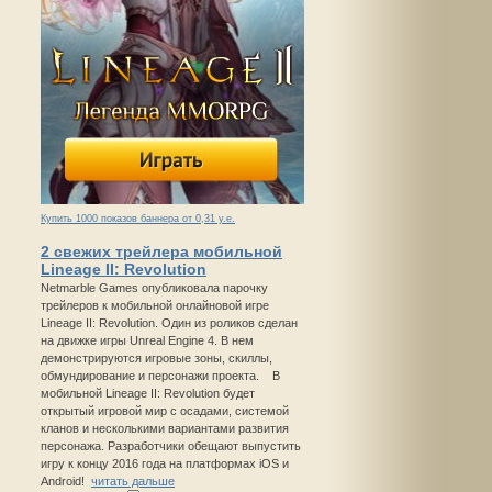
Купить 1000 показов баннера от 0,31 у.е.
2 свежих трейлера мобильной
Lineage II: Revolution
Netmarble Games опубликовала парочку
трейлеров к мобильной онлайновой игре
Lineage II: Revolution. Один из роликов сделан
на движке игры Unreal Engine 4. В нем
демонстрируются игровые зоны, скиллы,
обмундирование и персонажи проекта. В
мобильной Lineage II: Revolution будет
открытый игровой мир с осадами, системой
кланов и несколькими вариантами развития
персонажа. Разработчики обещают выпустить
игру к концу 2016 года на платформах iOS и
Android!
читать дальше