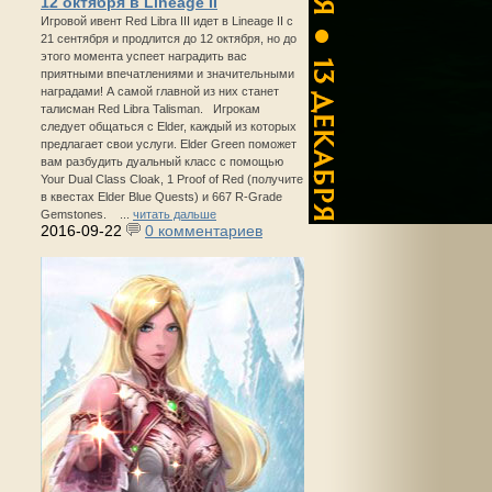
12 октября в Lineage II
Игровой ивент Red Libra III идет в Lineage II с
21 сентября и продлится до 12 октября, но до
этого момента успеет наградить вас
приятными впечатлениями и значительными
наградами! А самой главной из них станет
талисман Red Libra Talisman. Игрокам
следует общаться с Elder, каждый из которых
предлагает свои услуги. Elder Green поможет
вам разбудить дуальный класс с помощью
Your Dual Class Cloak, 1 Proof of Red (получите
в квестах Elder Blue Quests) и 667 R-Grade
Gemstones. ...
читать дальше
2016-09-22
0 комментариев