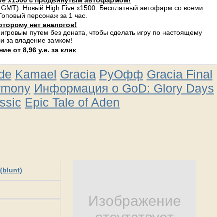
ve x1500 с продвинутым автофармом!
 GMT). Новый High Five x1500. Бесплатный автофарм со всеми
оповый персонаж за 1 час.
оторому нет аналогов!
 игровым путем без доната, чтобы сделать игру по настоящему
и за владение замком!
е от 8,96 у.е. за клик
ude
Kamael
Gracia
РуОфф
Gracia Final
rmony
Информация о GoD: Glory Days
ssic
Epic Tale of Aden
(blunt)
Изображение