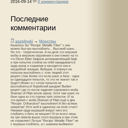
2016-09-14
0 комментариев
Последние
комментарии
aazelinski
→
Монстры
Казалось бы "Recipe: Metallic Fiber" с них
можно быстро выспойлить... Высокий шанс...
Но это - теоретически. А на деле это мерзкие
мобы в мерзком окружении и они плюют на то
что Elven Elder бафала антиоравляющий баф
и при попытке спойла на тебя накидывается
орда агров и социалов и находятся они в
неудобной локации. Вобщем, я плюнул на
попытки выспойлить с этих тварей этот
рецепт (тем более что если шанс в базе - одна
из одинадцати попыток, то это не значит так и
будет! Может и с сотни попыток не
выспойлиться! Корейский рандом! Выбил
рецепт где-то после падения сорокового моба
Shaman of Plain возле орена. Хотя там шанс по
базе одна из сто сорока трёх попыток. И за
это время с моба Shaman of Plain ещё и два
"Recipe: Oriharukon" выспойлил! И без всяких
напрягов! Этот моб в одиночку на поле стоит!
Никакая орда мурашей вокруг него его
спойлить и бить не мешает! И он всего лишь
на три левела выше этого мураша и при этом
не отравляет! Лучше "Recipe: Metallic Fiber" не
с мураша спойлить, а с шамана выбивать!