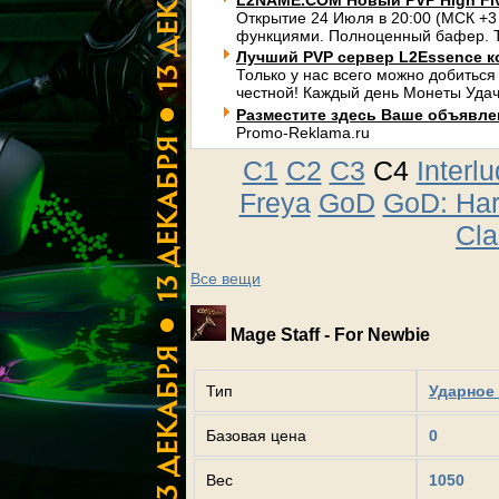
L2NAME.COM Новый PVP High Fi
Открытие 24 Июля в 20:00 (МСК +3
функциями. Полноценный бафер. Т
Лучший PVP сервер L2Essence к
Только у нас всего можно добиться
честной! Каждый день Монеты Удач
Разместите здесь Ваше объявлени
Promo-Reklama.ru
C1
C2
C3
C4
Interl
Freya
GoD
GoD: Ha
Cla
Все вещи
Mage Staff - For Newbie
Тип
Ударное 
Базовая цена
0
Вес
1050