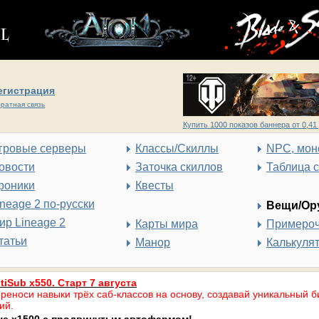
егистрация
ратная связь
Купить 1000 показов баннера от 0,41 
гровые серверы
Классы/Скиллы
NPC, мон
овости
Заточка скиллов
Таблица 
роники
Квесты
ineage 2 по-русски
Вещи/Ор
ир Lineage 2
Карты мира
Примеро
татьи
Манор
Калькуля
tiSub x550. Старт 7 августа
реноси навыки трёх саб-классов на основу, создавай уникальный б
ий.