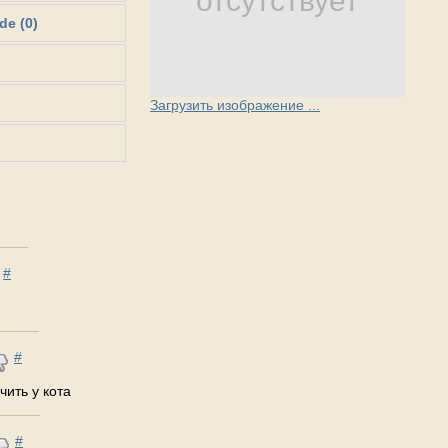
отсутствует
de (0)
Загрузить изображение ...
#
#
чить у кота
#