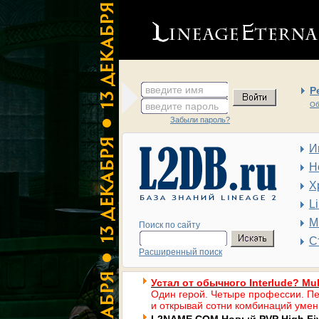
введите имя
Р
введите пароль
Об
Забыли пароль?
И
Н
Х
L
М
Поиск по сайту
С
Расширенный поиск
Устал от обычного Interlude? Mul
Один герой. Четыре профессии. Пе
и открывай сотни комбинаций умен