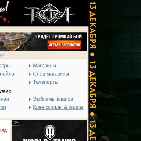
у.е.
стры
Магазины
спойла
Спец магазины
Телепорты
ужие
чная
Эмблемы кланов
тор
Клан.скиллы & холлы
илд