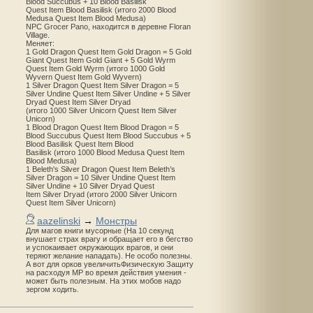
Blood Succubus + 10 Blood Basilisk
Quest Item Blood Basilisk (итого 2000 Blood
Medusa Quest Item Blood Medusa)
NPC Grocer Pano, находится в деревне Floran
Village.
Меняет:
1 Gold Dragon Quest Item Gold Dragon = 5 Gold
Giant Quest Item Gold Giant + 5 Gold Wyrm
Quest Item Gold Wyrm (итого 1000 Gold
Wyvern Quest Item Gold Wyvern)
1 Silver Dragon Quest Item Silver Dragon = 5
Silver Undine Quest Item Silver Undine + 5 Silver
Dryad Quest Item Silver Dryad
(итого 1000 Silver Unicorn Quest Item Silver
Unicorn)
1 Blood Dragon Quest Item Blood Dragon = 5
Blood Succubus Quest Item Blood Succubus + 5
Blood Basilisk Quest Item Blood
Basilisk (итого 1000 Blood Medusa Quest Item
Blood Medusa)
1 Beleth's Silver Dragon Quest Item Beleth’s
Silver Dragon = 10 Silver Undine Quest Item
Silver Undine + 10 Silver Dryad Quest
Item Silver Dryad (итого 2000 Silver Unicorn
Quest Item Silver Unicorn)
aazelinski
→
Монстры
Для магов книги мусорные (На 10 секунд
внушает страх врагу и обращает его в бегство
и успокаивает окружающих врагов, и они
теряют желание нападать). Не особо полезны.
А вот для орков увеличитьФизическую Защиту
на расходуя MP во время действия умения -
может быть полезным. На этих мобов надо
зергом ходить.