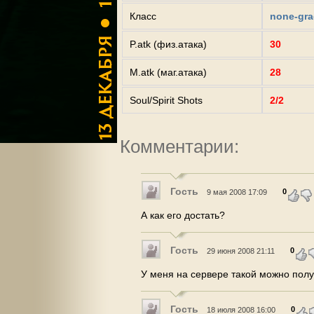
Класс
none-gra
P.atk (физ.атака)
30
M.atk (маг.атака)
28
Soul/Spirit Shots
2/2
Комментарии:
Гость
0
9 мая 2008 17:09
А как его достать?
Гость
0
29 июня 2008 21:11
У меня на сервере такой можно полу
Гость
0
18 июля 2008 16:00