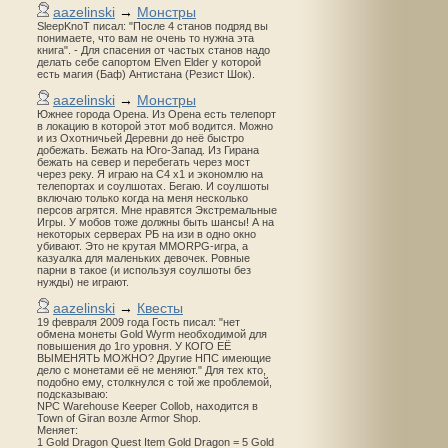
aazelinski
→
Монстры
SleepKnoT писал: "После 4 станов подряд вы
понимаете, что вам не очень то нужна эта
книга". - Для спасения от частых станов надо
делать себе сапортом Elven Elder у которой
есть магия (Баф) Антистана (Резист Шок).
aazelinski
→
Монстры
Южнее города Орена. Из Орена есть телепорт
в локацию в которой этот моб водится. Можно
и из Охотничьей Деревни до неё быстро
добежать. Бежать на Юго-Запад. Из Гирана
бежать на север и перебегать через мост
через реку. Я играю на С4 х1 и экономлю на
телепортах и соулшотах. Бегаю. И соулшоты
включаю только когда на меня несколько
персов агрятся. Мне нравятся Экстремальные
Игры. У мобов тоже должны быть шансы! А на
некоторых серверах РБ на изи в одно окно
убивают. Это не крутая MMORPG-игра, а
казуалка для маленьких девочек. Ровные
парни в такое (и используя соулшоты без
нужды) не играют.
aazelinski
→
Квесты
19 февраля 2009 года Гость писал: "нет
обмена монеты Gold Wyrm необходимой для
повышения до 1го уровня. У КОГО ЕЁ
ВЫМЕНЯТЬ МОЖНО? Другие НПС имеющие
дело с монетами её не меняют." Для тех кто,
подобно ему, столкнулся с той же проблемой,
подсказываю:
NPC Warehouse Keeper Collob, находится в
Town of Giran возле Armor Shop.
Меняет:
1 Gold Dragon Quest Item Gold Dragon = 5 Gold