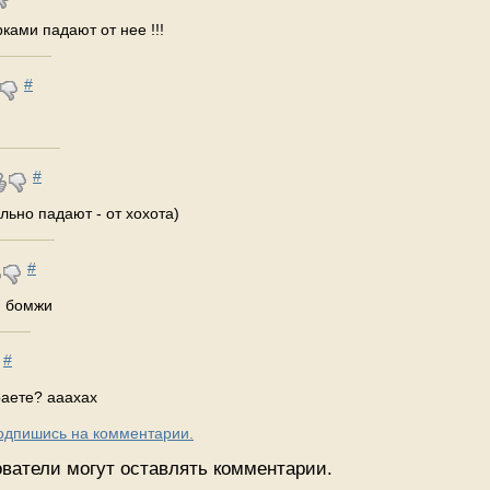
ками падают от нее !!!
#
#
льно падают - от хохота)
#
м бомжи
#
раете? ааахах
Подпишись на комментарии.
ватели могут оставлять комментарии.