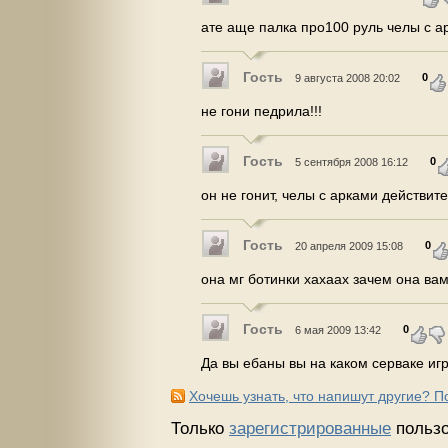
ате аще палка про100 руль челы с ар
Гость
0
9 августа 2008 20:02
не гони педрила!!!
Гость
0
5 сентября 2008 16:12
он не гонит, челы с арками действите
Гость
0
20 апреля 2009 15:08
она мг ботинки хахаах зачем она ва
Гость
0
6 мая 2009 13:42
Да вы ебаны вы на каком серваке иг
Хочешь узнать, что напишут другие? 
Только
зарегистрированные
пользо