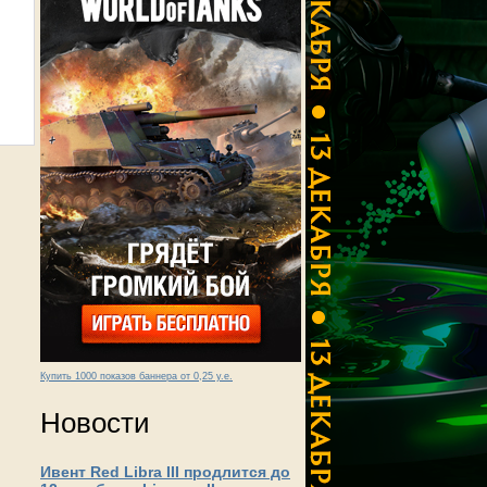
Купить 1000 показов баннера от 0,25 у.е.
Новости
Ивент Red Libra III продлится до