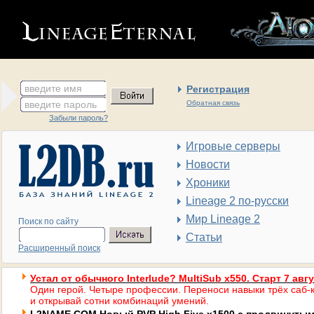
введите имя
Регистрация
введите пароль
Обратная связь
Забыли пароль?
Игровые серверы
Новости
Хроники
Lineage 2 по-русски
Мир Lineage 2
Поиск по сайту
Статьи
Расширенный поиск
Устал от обычного Interlude? MultiSub x550. Старт 7 авг
Один герой. Четыре профессии. Переноси навыки трёх саб-к
и открывай сотни комбинаций умений.