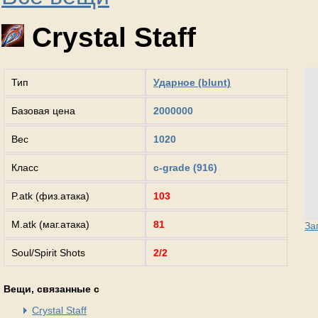
Crystal Staff
Тип
Ударное (blunt)
Базовая цена
2000000
Вес
1020
Класс
c-grade (916)
P.atk (физ.атака)
103
M.atk (маг.атака)
81
За
Soul/Spirit Shots
2/2
Вещи, связанные с
Crystal Staff