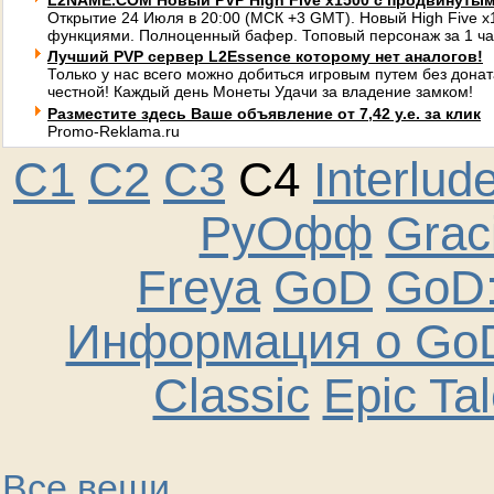
L2NAME.COM Новый PVP High Five x1500 с продвинуты
Открытие 24 Июля в 20:00 (МСК +3 GMT). Новый High Five 
функциями. Полноценный бафер. Топовый персонаж за 1 ча
Лучший PVP сервер L2Essence которому нет аналогов!
Только у нас всего можно добиться игровым путем без донат
честной! Каждый день Монеты Удачи за владение замком!
Разместите здесь Ваше объявление от 7,42 у.е. за клик
Promo-Reklama.ru
C1
C2
C3
C4
Interlud
РуОфф
Graci
Freya
GoD
GoD:
Информация о GoD
Classic
Epic Ta
Все вещи