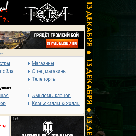
у.е.
стры
Магазины
спойла
Спец магазины
Телепорты
ужие
чная
Эмблемы кланов
тор
Клан.скиллы & холлы
илд