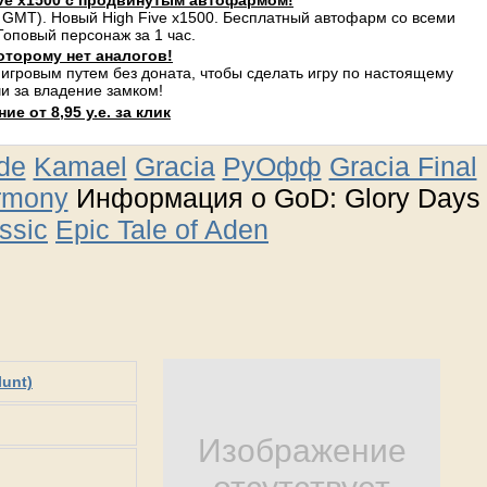
ve x1500 с продвинутым автофармом!
 GMT). Новый High Five x1500. Бесплатный автофарм со всеми
оповый персонаж за 1 час.
оторому нет аналогов!
 игровым путем без доната, чтобы сделать игру по настоящему
и за владение замком!
е от 8,95 у.е. за клик
ude
Kamael
Gracia
РуОфф
Gracia Final
rmony
Информация о GoD: Glory Days
ssic
Epic Tale of Aden
lunt)
Изображение