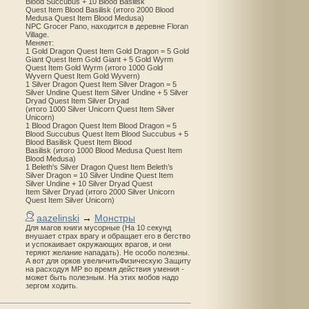
Blood Succubus + 10 Blood Basilisk
Quest Item Blood Basilisk (итого 2000 Blood
Medusa Quest Item Blood Medusa)
NPC Grocer Pano, находится в деревне Floran
Village.
Меняет:
1 Gold Dragon Quest Item Gold Dragon = 5 Gold
Giant Quest Item Gold Giant + 5 Gold Wyrm
Quest Item Gold Wyrm (итого 1000 Gold
Wyvern Quest Item Gold Wyvern)
1 Silver Dragon Quest Item Silver Dragon = 5
Silver Undine Quest Item Silver Undine + 5 Silver
Dryad Quest Item Silver Dryad
(итого 1000 Silver Unicorn Quest Item Silver
Unicorn)
1 Blood Dragon Quest Item Blood Dragon = 5
Blood Succubus Quest Item Blood Succubus + 5
Blood Basilisk Quest Item Blood
Basilisk (итого 1000 Blood Medusa Quest Item
Blood Medusa)
1 Beleth's Silver Dragon Quest Item Beleth’s
Silver Dragon = 10 Silver Undine Quest Item
Silver Undine + 10 Silver Dryad Quest
Item Silver Dryad (итого 2000 Silver Unicorn
Quest Item Silver Unicorn)
aazelinski
→
Монстры
Для магов книги мусорные (На 10 секунд
внушает страх врагу и обращает его в бегство
и успокаивает окружающих врагов, и они
теряют желание нападать). Не особо полезны.
А вот для орков увеличитьФизическую Защиту
на расходуя MP во время действия умения -
может быть полезным. На этих мобов надо
зергом ходить.