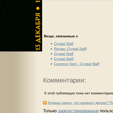
Вещи, связанные с
Crystal Staff
Recipe: Crystal Staff
Crystal Staff
Crystal Staff
Common Item - Crystal Staff
Комментарии:
К этой публикации пока нет комментарие
Хочешь узнать, что напишут другие? 
Только
зарегистрированные
пользо