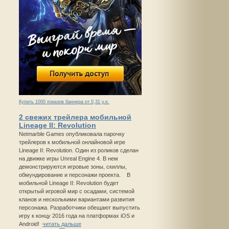
Купить 1000 показов баннера от 0,31 у.е.
2 свежих трейлера мобильной
Lineage II: Revolution
Netmarble Games опубликовала парочку
трейлеров к мобильной онлайновой игре
Lineage II: Revolution. Один из роликов сделан
на движке игры Unreal Engine 4. В нем
демонстрируются игровые зоны, скиллы,
обмундирование и персонажи проекта. В
мобильной Lineage II: Revolution будет
открытый игровой мир с осадами, системой
кланов и несколькими вариантами развития
персонажа. Разработчики обещают выпустить
игру к концу 2016 года на платформах iOS и
Android!
читать дальше