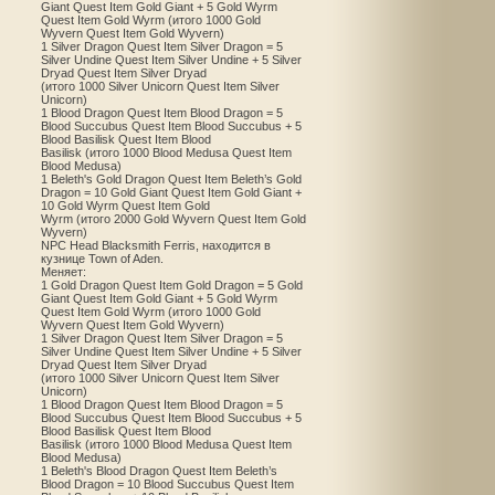
Giant Quest Item Gold Giant + 5 Gold Wyrm
Quest Item Gold Wyrm (итого 1000 Gold
Wyvern Quest Item Gold Wyvern)
1 Silver Dragon Quest Item Silver Dragon = 5
Silver Undine Quest Item Silver Undine + 5 Silver
Dryad Quest Item Silver Dryad
(итого 1000 Silver Unicorn Quest Item Silver
Unicorn)
1 Blood Dragon Quest Item Blood Dragon = 5
Blood Succubus Quest Item Blood Succubus + 5
Blood Basilisk Quest Item Blood
Basilisk (итого 1000 Blood Medusa Quest Item
Blood Medusa)
1 Beleth's Gold Dragon Quest Item Beleth’s Gold
Dragon = 10 Gold Giant Quest Item Gold Giant +
10 Gold Wyrm Quest Item Gold
Wyrm (итого 2000 Gold Wyvern Quest Item Gold
Wyvern)
NPC Head Blacksmith Ferris, находится в
кузнице Town of Aden.
Меняет:
1 Gold Dragon Quest Item Gold Dragon = 5 Gold
Giant Quest Item Gold Giant + 5 Gold Wyrm
Quest Item Gold Wyrm (итого 1000 Gold
Wyvern Quest Item Gold Wyvern)
1 Silver Dragon Quest Item Silver Dragon = 5
Silver Undine Quest Item Silver Undine + 5 Silver
Dryad Quest Item Silver Dryad
(итого 1000 Silver Unicorn Quest Item Silver
Unicorn)
1 Blood Dragon Quest Item Blood Dragon = 5
Blood Succubus Quest Item Blood Succubus + 5
Blood Basilisk Quest Item Blood
Basilisk (итого 1000 Blood Medusa Quest Item
Blood Medusa)
1 Beleth's Blood Dragon Quest Item Beleth’s
Blood Dragon = 10 Blood Succubus Quest Item