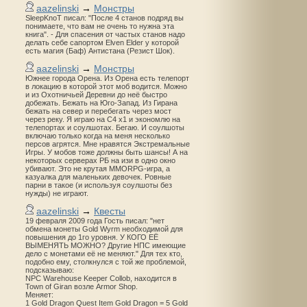
aazelinski
→
Монстры
SleepKnoT писал: "После 4 станов подряд вы
понимаете, что вам не очень то нужна эта
книга". - Для спасения от частых станов надо
делать себе сапортом Elven Elder у которой
есть магия (Баф) Антистана (Резист Шок).
aazelinski
→
Монстры
Южнее города Орена. Из Орена есть телепорт
в локацию в которой этот моб водится. Можно
и из Охотничьей Деревни до неё быстро
добежать. Бежать на Юго-Запад. Из Гирана
бежать на север и перебегать через мост
через реку. Я играю на С4 х1 и экономлю на
телепортах и соулшотах. Бегаю. И соулшоты
включаю только когда на меня несколько
персов агрятся. Мне нравятся Экстремальные
Игры. У мобов тоже должны быть шансы! А на
некоторых серверах РБ на изи в одно окно
убивают. Это не крутая MMORPG-игра, а
казуалка для маленьких девочек. Ровные
парни в такое (и используя соулшоты без
нужды) не играют.
aazelinski
→
Квесты
19 февраля 2009 года Гость писал: "нет
обмена монеты Gold Wyrm необходимой для
повышения до 1го уровня. У КОГО ЕЁ
ВЫМЕНЯТЬ МОЖНО? Другие НПС имеющие
дело с монетами её не меняют." Для тех кто,
подобно ему, столкнулся с той же проблемой,
подсказываю:
NPC Warehouse Keeper Collob, находится в
Town of Giran возле Armor Shop.
Меняет:
1 Gold Dragon Quest Item Gold Dragon = 5 Gold