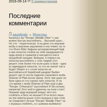
2016-09-14
0 комментариев
Последние
комментарии
aazelinski
→
Монстры
Казалось бы "Recipe: Metallic Fiber" с них
можно быстро выспойлить... Высокий шанс...
Но это - теоретически. А на деле это мерзкие
мобы в мерзком окружении и они плюют на то
что Elven Elder бафала антиоравляющий баф
и при попытке спойла на тебя накидывается
орда агров и социалов и находятся они в
неудобной локации. Вобщем, я плюнул на
попытки выспойлить с этих тварей этот
рецепт (тем более что если шанс в базе - одна
из одинадцати попыток, то это не значит так и
будет! Может и с сотни попыток не
выспойлиться! Корейский рандом! Выбил
рецепт где-то после падения сорокового моба
Shaman of Plain возле орена. Хотя там шанс по
базе одна из сто сорока трёх попыток. И за
это время с моба Shaman of Plain ещё и два
"Recipe: Oriharukon" выспойлил! И без всяких
напрягов! Этот моб в одиночку на поле стоит!
Никакая орда мурашей вокруг него его
спойлить и бить не мешает! И он всего лишь
на три левела выше этого мураша и при этом
не отравляет! Лучше "Recipe: Metallic Fiber" не
с мураша спойлить, а с шамана выбивать!