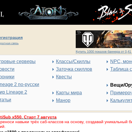
егистрация
ратная связь
Купить 1000 показов баннера от 0,41 
гровые серверы
Классы/Скиллы
NPC, мон
овости
Заточка скиллов
Таблица 
роники
Квесты
ineage 2 по-русски
Вещи/Ор
ир Lineage 2
Карты мира
Примеро
татьи
Манор
Калькуля
tiSub x550. Старт 7 августа
реноси навыки трёх саб-классов на основу, создавай уникальный б
ий.