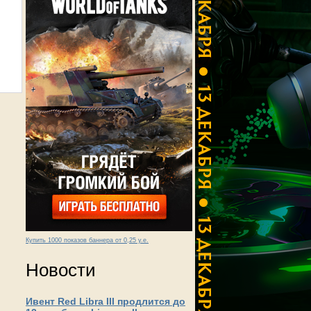
Купить 1000 показов баннера от 0,25 у.е.
Новости
Ивент Red Libra III продлится до