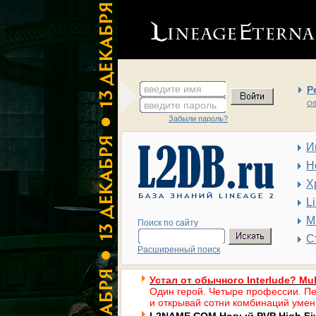
введите имя
Р
введите пароль
Об
Забыли пароль?
И
Н
Х
L
М
Поиск по сайту
С
Расширенный поиск
Устал от обычного Interlude? Mul
Один герой. Четыре профессии. Пе
и открывай сотни комбинаций умен