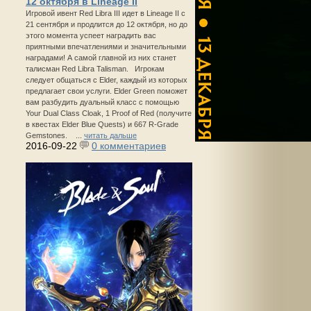
12 октября в Lineage II
Игровой ивент Red Libra III идет в Lineage II с
21 сентября и продлится до 12 октября, но до
этого момента успеет наградить вас
приятными впечатлениями и значительными
наградами! А самой главной из них станет
талисман Red Libra Talisman. Игрокам
следует общаться с Elder, каждый из которых
предлагает свои услуги. Elder Green поможет
вам разбудить дуальный класс с помощью
Your Dual Class Cloak, 1 Proof of Red (получите
в квестах Elder Blue Quests) и 667 R-Grade
Gemstones. ...
читать дальше
2016-09-22
0 комментариев