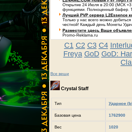
L2NAME.COM Новый PVP High Fi
Открытие 24 Июля в 20:00 (МСК +3
функциями. Полноценный бафер. Т
Лучший PVP сервер L2Essence к
Только у нас всего можно добиться
честной! Каждый день Монеты Удач
Разместите здесь Ваше объявлени
Promo-Reklama.ru
C1
C2
C3
C4
Interl
Freya
GoD
GoD: Ha
Cla
Все вещи
Crystal Staff
Тип
Ударное (b
Базовая цена
1762900
Вес
1020