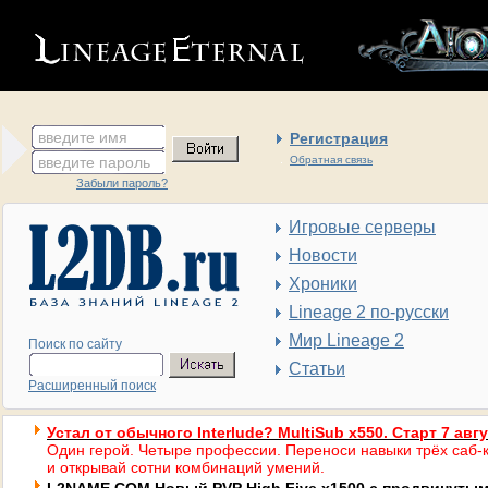
введите имя
Регистрация
введите пароль
Обратная связь
Забыли пароль?
Игровые серверы
Новости
Хроники
Lineage 2 по-русски
Мир Lineage 2
Поиск по сайту
Статьи
Расширенный поиск
Устал от обычного Interlude? MultiSub x550. Старт 7 авг
Один герой. Четыре профессии. Переноси навыки трёх саб-к
и открывай сотни комбинаций умений.