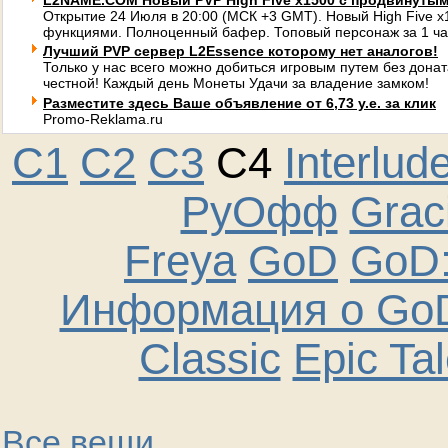
L2NAME.COM Новый PVP High Five x1500 с продвинуты
Открытие 24 Июля в 20:00 (МСК +3 GMT). Новый High Five 
функциями. Полноценный бафер. Топовый персонаж за 1 ча
Лучший PVP сервер L2Essence которому нет аналогов!
Только у нас всего можно добиться игровым путем без донат
честной! Каждый день Монеты Удачи за владение замком!
Разместите здесь Ваше объявление от 6,73 у.е. за клик
Promo-Reklama.ru
C1
C2
C3
C4
Interlud
РуОфф
Graci
Freya
GoD
GoD:
Информация о GoD
Classic
Epic Ta
Все вещи