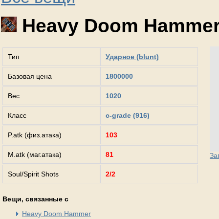
Heavy Doom Hamme
Тип
Ударное (blunt)
Базовая цена
1800000
Вес
1020
Класс
c-grade (916)
P.atk (физ.атака)
103
M.atk (маг.атака)
81
За
Soul/Spirit Shots
2/2
Вещи, связанные с
Heavy Doom Hammer