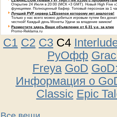
L2NAME.COM Новый PVP High Five x1500 с продвинуты
Открытие 24 Июля в 20:00 (МСК +3 GMT). Новый High Five 
функциями. Полноценный бафер. Топовый персонаж за 1 ча
Лучший PVP сервер L2Essence которому нет аналогов!
Только у нас всего можно добиться игровым путем без донат
честной! Каждый день Монеты Удачи за владение замком!
Разместите здесь Ваше объявление от 6,31 у.е. за клик
Promo-Reklama.ru
C1
C2
C3
C4
Interlud
РуОфф
Graci
Freya
GoD
GoD:
Информация о GoD
Classic
Epic Ta
Все вещи