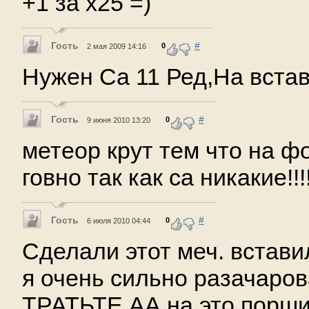
+1 за х25 =)
Гость
#
0
2 мая 2009 14:16
Нужен Са 11 Ред,На встав
Гость
#
0
9 июня 2010 13:20
метеор крут тем что на ф
говно так как са никакие!!!
Гость
#
0
6 июля 2010 04:44
Сделали этот меч. встави
я очень сильно разачаров
ТРАТЬТЕ АА на это поршив