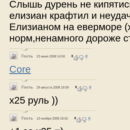
Слышь дурень не кипятись
елизиан крафтил и неудачн
Елизианом на еверморе (х
норм,ненамного дороже с
Гость
#
0
23 июня 2008 14:50
Core
Гость
#
0
29 августа 2008 19:59
х25 руль ))
Гость
#
0
13 ноября 2008 19:02