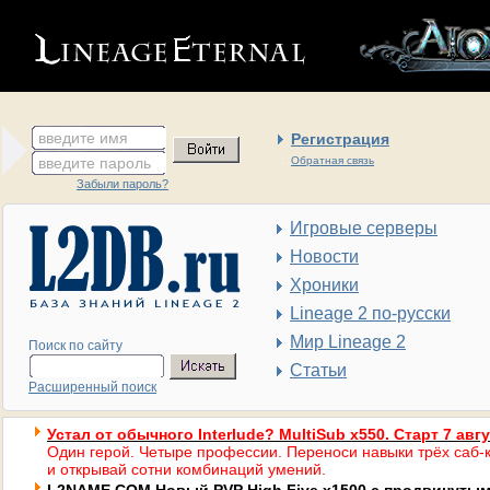
введите имя
Регистрация
введите пароль
Обратная связь
Забыли пароль?
Игровые серверы
Новости
Хроники
Lineage 2 по-русски
Мир Lineage 2
Поиск по сайту
Статьи
Расширенный поиск
Устал от обычного Interlude? MultiSub x550. Старт 7 авг
Один герой. Четыре профессии. Переноси навыки трёх саб-к
и открывай сотни комбинаций умений.