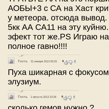
АОБЫ+3 с СА на Хаст крит
у метеора. отсюда вывод.
5кк АА СА11 на эту куйню
эфект тот же.PS Играю на
полное гавно!!!!
Гость
#
0
31 января 2013 09:25
Пуха шикарная с фокусо
элузиум.
Гость
#
0
2 августа 2013 23:28
сколько гемов нужно ?