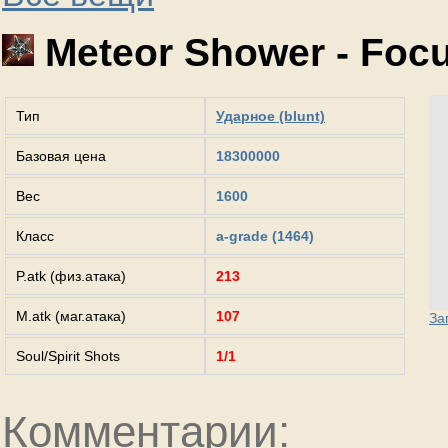
Meteor Shower - Foc
Тип
Ударное (blunt)
Базовая цена
18300000
Вес
1600
Класс
a-grade (1464)
P.atk (физ.атака)
213
M.atk (маг.атака)
107
За
Soul/Spirit Shots
1/1
Комментарии: