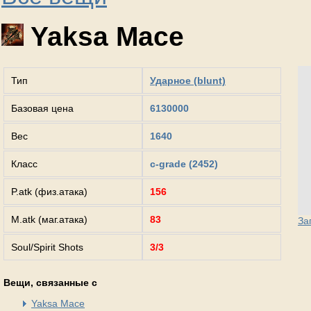
Yaksa Mace
Тип
Ударное (blunt)
Базовая цена
6130000
Вес
1640
Класс
c-grade (2452)
P.atk (физ.атака)
156
M.atk (маг.атака)
83
За
Soul/Spirit Shots
3/3
Вещи, связанные с
Yaksa Mace