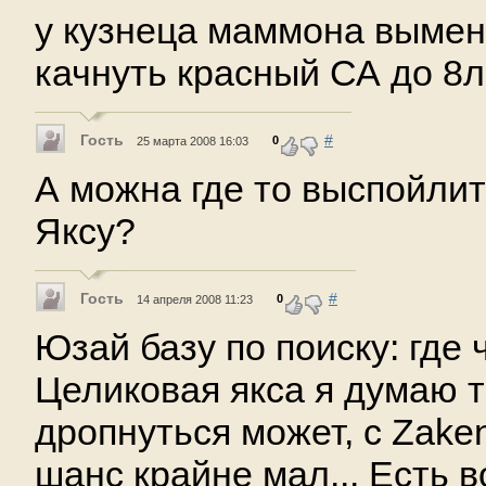
у кузнеца маммона выменя
качнуть красный СА до 8лв
Гость
#
0
25 марта 2008 16:03
А можна где то выспойлит
Яксу?
Гость
#
0
14 апреля 2008 11:23
Юзай базу по поиску: где 
Целиковая якса я думаю т
дропнуться может, с Zake
шанс крайне мал... Есть в