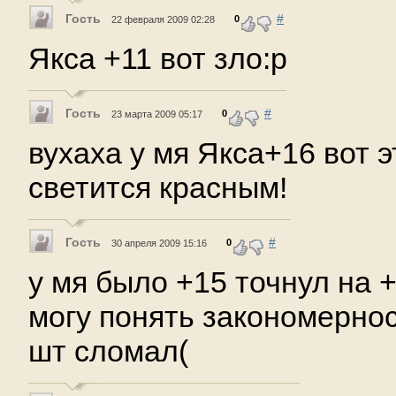
Гость
#
0
22 февраля 2009 02:28
Якса +11 вот зло:р
Гость
#
0
23 марта 2009 05:17
вухаха у мя Якса+16 вот э
светится красным!
Гость
#
0
30 апреля 2009 15:16
у мя было +15 точнул на 
могу понять закономернос
шт сломал(