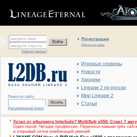
введите имя
Регистрация
введите пароль
Обратная связь
Забыли пароль?
Игровые серверы
Новости
Хроники
Lineage 2 по-русски
Мир Lineage 2
Поиск по сайту
Статьи
Расширенный поиск
Устал от обычного Interlude? MultiSub x550. Старт 7 авг
Один герой. Четыре профессии. Переноси навыки трёх саб-к
и открывай сотни комбинаций умений.