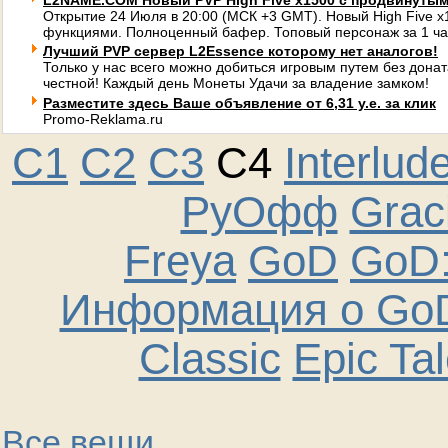
L2NAME.COM Новый PVP High Five x1500 с продвинуты
Открытие 24 Июля в 20:00 (МСК +3 GMT). Новый High Five 
функциями. Полноценный бафер. Топовый персонаж за 1 ча
Лучший PVP сервер L2Essence которому нет аналогов!
Только у нас всего можно добиться игровым путем без донат
честной! Каждый день Монеты Удачи за владение замком!
Разместите здесь Ваше объявление от 6,31 у.е. за клик
Promo-Reklama.ru
C1
C2
C3
C4
Interlud
РуОфф
Graci
Freya
GoD
GoD:
Информация о GoD
Classic
Epic Ta
Все вещи