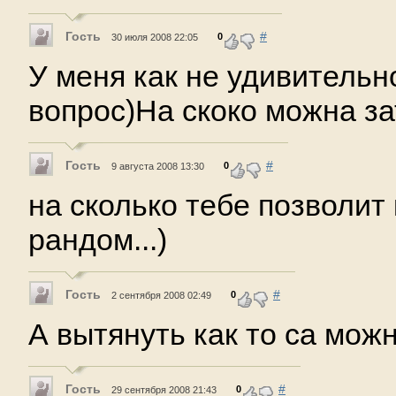
Гость
#
0
30 июля 2008 22:05
У меня как не удивительн
вопрос)На скоко можна за
Гость
#
0
9 августа 2008 13:30
на сколько тебе позволит
рандом...)
Гость
#
0
2 сентября 2008 02:49
А вытянуть как то са мож
Гость
#
0
29 сентября 2008 21:43