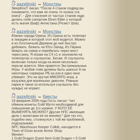
aazelinski
→
Монстры
SleepKnoT писал: "После 4 станов подряд вы
понимаете, что вам не очень то нужна эта
книга". - Для спасения от частых станов надо
делать себе сапортом Elven Elder у которой
есть магия (Баф) Антистана (Резист Шок).
aazelinski
→
Монстры
Южнее города Орена. Из Орена есть телепорт
в локацию в которой этот моб водится. Можно
и из Охотничьей Деревни до неё быстро
добежать. Бежать на Юго-Запад. Из Гирана
бежать на север и перебегать через мост
через реку. Я играю на С4 х1 и экономлю на
телепортах и соулшотах. Бегаю. И соулшоты
включаю только когда на меня несколько
персов агрятся. Мне нравятся Экстремальные
Игры. У мобов тоже должны быть шансы! А на
некоторых серверах РБ на изи в одно окно
убивают. Это не крутая MMORPG-игра, а
казуалка для маленьких девочек. Ровные
парни в такое (и используя соулшоты без
нужды) не играют.
aazelinski
→
Квесты
19 февраля 2009 года Гость писал: "нет
обмена монеты Gold Wyrm необходимой для
повышения до 1го уровня. У КОГО ЕЁ
ВЫМЕНЯТЬ МОЖНО? Другие НПС имеющие
дело с монетами её не меняют." Для тех кто,
подобно ему, столкнулся с той же проблемой,
подсказываю:
NPC Warehouse Keeper Collob, находится в
Town of Giran возле Armor Shop.
Меняет:
1 Gold Dragon Quest Item Gold Dragon = 5 Gold