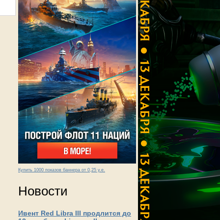
Купить 1000 показов баннера от 0,25 у.е.
Новости
Ивент Red Libra III продлится до