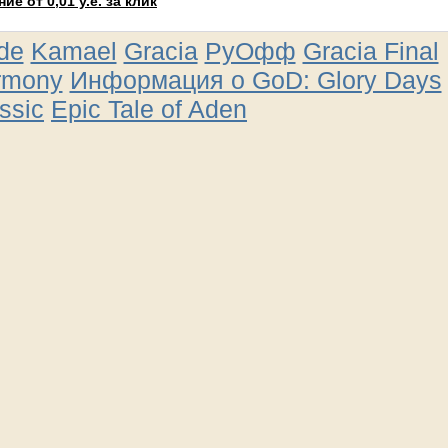
е от 0,01 у.е. за клик
ude
Kamael
Gracia
РуОфф
Gracia Final
rmony
Информация о GoD: Glory Days
ssic
Epic Tale of Aden