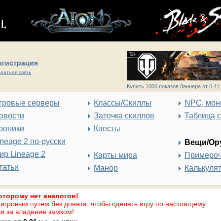
егистрация
ратная связь
Купить 1000 показов баннера от 0,41 
гровые серверы
Классы/Скиллы
NPC, мон
овости
Заточка скиллов
Таблица 
роники
Квесты
ineage 2 по-русски
Вещи/Ор
ир Lineage 2
Карты мира
Примеро
татьи
Манор
Калькуля
оторому нет аналогов!
 игровым путем без доната, чтобы сделать игру по настоящему
и за владение замком!