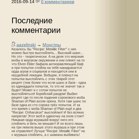
2016-09-14
0 комментариев
Последние
комментарии
aazelinski
→
Монстры
Казалось бы "Recipe: Metallic Fiber" с них
можно быстро выспойлить... Высокий шанс...
Но это - теоретически. А на деле это мерзкие
мобы в мерзком окружении и они плюют на то
что Elven Elder бафала антиоравляющий баф
и при попытке спойла на тебя накидывается
орда агров и социалов и находятся они в
неудобной локации. Вобщем, я плюнул на
попытки выспойлить с этих тварей этот
рецепт (тем более что если шанс в базе - одна
из одинадцати попыток, то это не значит так и
будет! Может и с сотни попыток не
выспойлиться! Корейский рандом! Выбил
рецепт где-то после падения сорокового моба
Shaman of Plain возле орена. Хотя там шанс по
базе одна из сто сорока трёх попыток. И за
это время с моба Shaman of Plain ещё и два
"Recipe: Oriharukon" выспойлил! И без всяких
напрягов! Этот моб в одиночку на поле стоит!
Никакая орда мурашей вокруг него его
спойлить и бить не мешает! И он всего лишь
на три левела выше этого мураша и при этом
не отравляет! Лучше "Recipe: Metallic Fiber" не
с мураша спойлить, а с шамана выбивать!