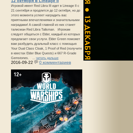
12 октября в Lineage II
Игровой ивент Red Libra III идет в Lineage II с
21 сентября и продлится до 12 октября, но до
этого момента успеет наградить вас
приятными впечатлениями и значительными
наградами! А самой главной из них станет
талисман Red Libra Talisman. Игрокам
следует общаться с Elder, каждый из которых
предлагает свои услуги. Elder Green поможет
вам разбудить дуальный класс с помощью
Your Dual Class Cloak, 1 Proof of Red (получите
в квестах Elder Blue Quests) и 667 R-Grade
Gemstones. ...
читать дальше
2016-09-22
0 комментариев