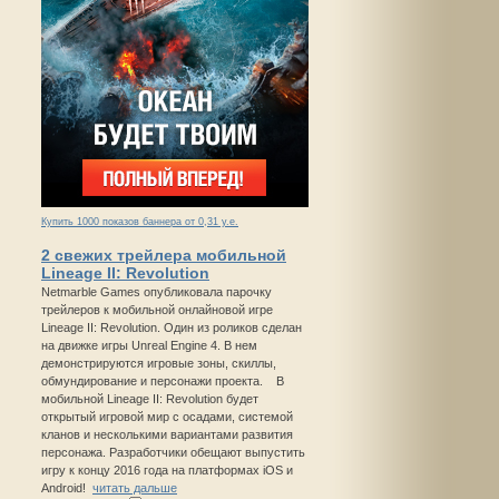
Купить 1000 показов баннера от 0,31 у.е.
2 свежих трейлера мобильной
Lineage II: Revolution
Netmarble Games опубликовала парочку
трейлеров к мобильной онлайновой игре
Lineage II: Revolution. Один из роликов сделан
на движке игры Unreal Engine 4. В нем
демонстрируются игровые зоны, скиллы,
обмундирование и персонажи проекта. В
мобильной Lineage II: Revolution будет
открытый игровой мир с осадами, системой
кланов и несколькими вариантами развития
персонажа. Разработчики обещают выпустить
игру к концу 2016 года на платформах iOS и
Android!
читать дальше