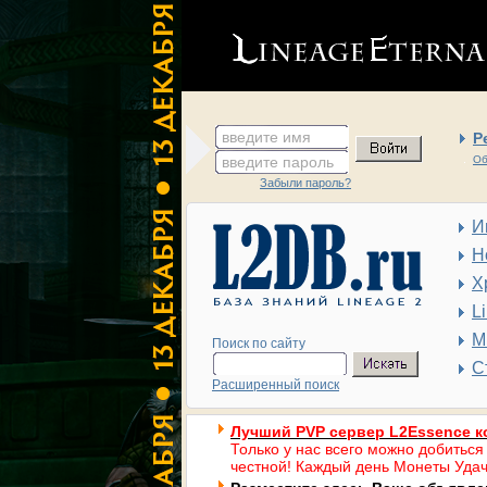
введите имя
Р
введите пароль
Об
Забыли пароль?
И
Н
Х
L
М
Поиск по сайту
С
Расширенный поиск
Лучший PVP сервер L2Essence к
Только у нас всего можно добиться
честной! Каждый день Монеты Удач