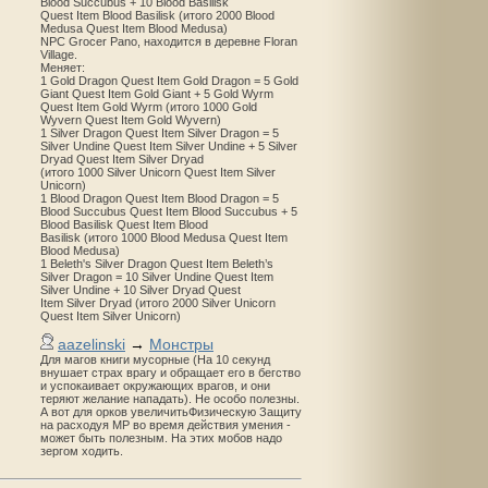
Blood Succubus + 10 Blood Basilisk
Quest Item Blood Basilisk (итого 2000 Blood
Medusa Quest Item Blood Medusa)
NPC Grocer Pano, находится в деревне Floran
Village.
Меняет:
1 Gold Dragon Quest Item Gold Dragon = 5 Gold
Giant Quest Item Gold Giant + 5 Gold Wyrm
Quest Item Gold Wyrm (итого 1000 Gold
Wyvern Quest Item Gold Wyvern)
1 Silver Dragon Quest Item Silver Dragon = 5
Silver Undine Quest Item Silver Undine + 5 Silver
Dryad Quest Item Silver Dryad
(итого 1000 Silver Unicorn Quest Item Silver
Unicorn)
1 Blood Dragon Quest Item Blood Dragon = 5
Blood Succubus Quest Item Blood Succubus + 5
Blood Basilisk Quest Item Blood
Basilisk (итого 1000 Blood Medusa Quest Item
Blood Medusa)
1 Beleth's Silver Dragon Quest Item Beleth’s
Silver Dragon = 10 Silver Undine Quest Item
Silver Undine + 10 Silver Dryad Quest
Item Silver Dryad (итого 2000 Silver Unicorn
Quest Item Silver Unicorn)
aazelinski
→
Монстры
Для магов книги мусорные (На 10 секунд
внушает страх врагу и обращает его в бегство
и успокаивает окружающих врагов, и они
теряют желание нападать). Не особо полезны.
А вот для орков увеличитьФизическую Защиту
на расходуя MP во время действия умения -
может быть полезным. На этих мобов надо
зергом ходить.