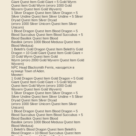
Giant Quest Item Gold Giant + 5 Gold Wyrm
Quest Item Gold Wyrm (итого 1000 Gold
Wyvern Quest Item Gold Wyvern)
1 Silver Dragon Quest Item Silver Dragon = 5
Silver Undine Quest Item Silver Undine + 5 Silver
Dryad Quest Item Silver Dryad
(итого 1000 Silver Unicorn Quest Item Silver
Unicorn)
1 Blood Dragon Quest Item Blood Dragon = 5
Blood Succubus Quest Item Blood Succubus + 5
Blood Basilisk Quest Item Blood
Basilisk (итого 1000 Blood Medusa Quest Item
Blood Medusa)
1 Beleth's Gold Dragon Quest Item Beleth’s Gold
Dragon = 10 Gold Giant Quest Item Gold Giant +
10 Gold Wyrm Quest Item Gold
Wyrm (итого 2000 Gold Wyvern Quest Item Gold
Wyvern)
NPC Head Blacksmith Ferris, находится в
кузнице Town of Aden.
Меняет:
1 Gold Dragon Quest Item Gold Dragon = 5 Gold
Giant Quest Item Gold Giant + 5 Gold Wyrm
Quest Item Gold Wyrm (итого 1000 Gold
Wyvern Quest Item Gold Wyvern)
1 Silver Dragon Quest Item Silver Dragon = 5
Silver Undine Quest Item Silver Undine + 5 Silver
Dryad Quest Item Silver Dryad
(итого 1000 Silver Unicorn Quest Item Silver
Unicorn)
1 Blood Dragon Quest Item Blood Dragon = 5
Blood Succubus Quest Item Blood Succubus + 5
Blood Basilisk Quest Item Blood
Basilisk (итого 1000 Blood Medusa Quest Item
Blood Medusa)
1 Beleth's Blood Dragon Quest Item Beleth’s
Blood Dragon = 10 Blood Succubus Quest Item