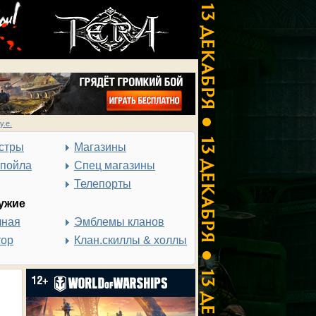
у.е.
стры
Магазины
спойла
Спец магазины
Телепорты
ужие
чная
Эмблемы кланов
тор
Клан.скиллы & холлы