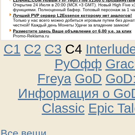
L2NAME.COM Новый PVP High Five x1500 с продвинуты
Открытие 24 Июля в 20:00 (МСК +3 GMT). Новый High Five 
функциями. Полноценный бафер. Топовый персонаж за 1 ча
Лучший PVP сервер L2Essence которому нет аналогов!
Только у нас всего можно добиться игровым путем без донат
честной! Каждый день Монеты Удачи за владение замком!
Разместите здесь Ваше объявление от 6,00 у.е. за клик
Promo-Reklama.ru
C1
C2
C3
C4
Interlud
РуОфф
Graci
Freya
GoD
GoD:
Информация о GoD
Classic
Epic Ta
Все вещи