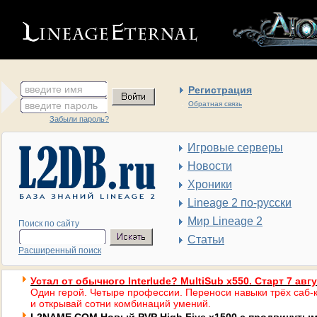
введите имя
Регистрация
введите пароль
Обратная связь
Забыли пароль?
Игровые серверы
Новости
Хроники
Lineage 2 по-русски
Мир Lineage 2
Поиск по сайту
Статьи
Расширенный поиск
Устал от обычного Interlude? MultiSub x550. Старт 7 авг
Один герой. Четыре профессии. Переноси навыки трёх саб-к
и открывай сотни комбинаций умений.