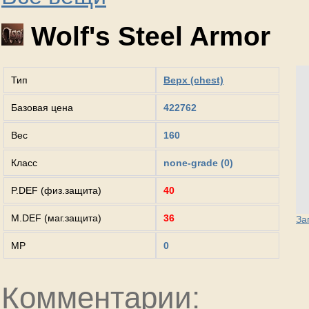
Wolf's Steel Armor
Тип
Верх (chest)
Базовая цена
422762
Вес
160
Класс
none-grade (0)
P.DEF (физ.защита)
40
M.DEF (маг.защита)
36
За
MP
0
Комментарии: