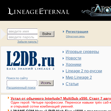
введите имя
Регистрация
введите пароль
Обратная связь
Забыли пароль?
Игровые серверы
Новости
Хроники
Lineage 2 по-русски
Мир Lineage 2
Поиск по сайту
Статьи
Расширенный поиск
Устал от обычного Interlude? MultiSub x550. Старт 7 авг
Один герой. Четыре профессии. Переноси навыки трёх саб-к
и открывай сотни комбинаций умений.