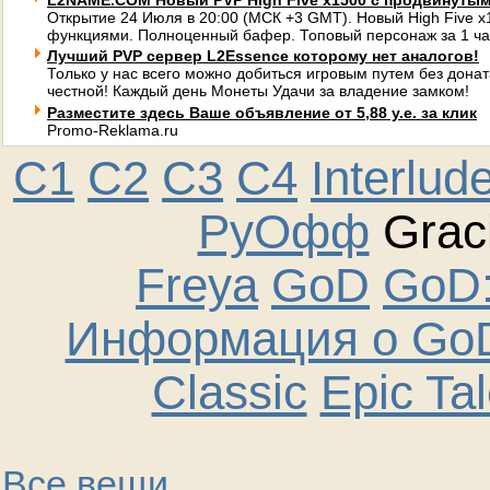
L2NAME.COM Новый PVP High Five x1500 с продвинуты
Открытие 24 Июля в 20:00 (МСК +3 GMT). Новый High Five 
функциями. Полноценный бафер. Топовый персонаж за 1 ча
Лучший PVP сервер L2Essence которому нет аналогов!
Только у нас всего можно добиться игровым путем без донат
честной! Каждый день Монеты Удачи за владение замком!
Разместите здесь Ваше объявление от 5,88 у.е. за клик
Promo-Reklama.ru
C1
C2
C3
C4
Interlud
РуОфф
Graci
Freya
GoD
GoD:
Информация о GoD
Classic
Epic Ta
Все вещи