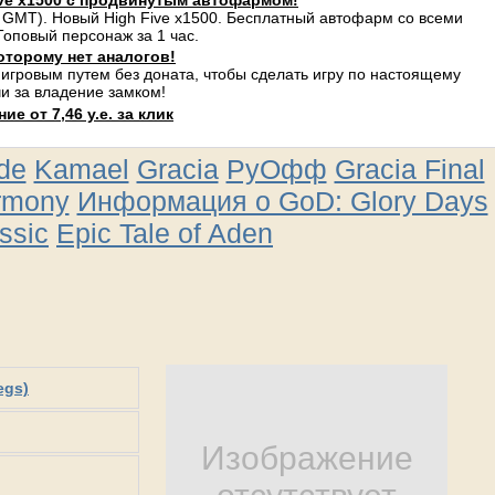
ve x1500 с продвинутым автофармом!
 GMT). Новый High Five x1500. Бесплатный автофарм со всеми
оповый персонаж за 1 час.
оторому нет аналогов!
 игровым путем без доната, чтобы сделать игру по настоящему
и за владение замком!
е от 7,46 у.е. за клик
ude
Kamael
Gracia
РуОфф
Gracia Final
rmony
Информация о GoD: Glory Days
ssic
Epic Tale of Aden
egs)
Изображение