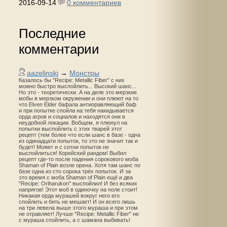
2016-09-14
0 комментариев
Последние
комментарии
aazelinski
→
Монстры
Казалось бы "Recipe: Metallic Fiber" с них
можно быстро выспойлить... Высокий шанс...
Но это - теоретически. А на деле это мерзкие
мобы в мерзком окружении и они плюют на то
что Elven Elder бафала антиоравляющий баф
и при попытке спойла на тебя накидывается
орда агров и социалов и находятся они в
неудобной локации. Вобщем, я плюнул на
попытки выспойлить с этих тварей этот
рецепт (тем более что если шанс в базе - одна
из одинадцати попыток, то это не значит так и
будет! Может и с сотни попыток не
выспойлиться! Корейский рандом! Выбил
рецепт где-то после падения сорокового моба
Shaman of Plain возле орена. Хотя там шанс по
базе одна из сто сорока трёх попыток. И за
это время с моба Shaman of Plain ещё и два
"Recipe: Oriharukon" выспойлил! И без всяких
напрягов! Этот моб в одиночку на поле стоит!
Никакая орда мурашей вокруг него его
спойлить и бить не мешает! И он всего лишь
на три левела выше этого мураша и при этом
не отравляет! Лучше "Recipe: Metallic Fiber" не
с мураша спойлить, а с шамана выбивать!