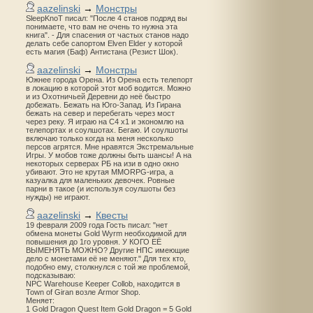
aazelinski
→
Монстры
SleepKnoT писал: "После 4 станов подряд вы
понимаете, что вам не очень то нужна эта
книга". - Для спасения от частых станов надо
делать себе сапортом Elven Elder у которой
есть магия (Баф) Антистана (Резист Шок).
aazelinski
→
Монстры
Южнее города Орена. Из Орена есть телепорт
в локацию в которой этот моб водится. Можно
и из Охотничьей Деревни до неё быстро
добежать. Бежать на Юго-Запад. Из Гирана
бежать на север и перебегать через мост
через реку. Я играю на С4 х1 и экономлю на
телепортах и соулшотах. Бегаю. И соулшоты
включаю только когда на меня несколько
персов агрятся. Мне нравятся Экстремальные
Игры. У мобов тоже должны быть шансы! А на
некоторых серверах РБ на изи в одно окно
убивают. Это не крутая MMORPG-игра, а
казуалка для маленьких девочек. Ровные
парни в такое (и используя соулшоты без
нужды) не играют.
aazelinski
→
Квесты
19 февраля 2009 года Гость писал: "нет
обмена монеты Gold Wyrm необходимой для
повышения до 1го уровня. У КОГО ЕЁ
ВЫМЕНЯТЬ МОЖНО? Другие НПС имеющие
дело с монетами её не меняют." Для тех кто,
подобно ему, столкнулся с той же проблемой,
подсказываю:
NPC Warehouse Keeper Collob, находится в
Town of Giran возле Armor Shop.
Меняет:
1 Gold Dragon Quest Item Gold Dragon = 5 Gold