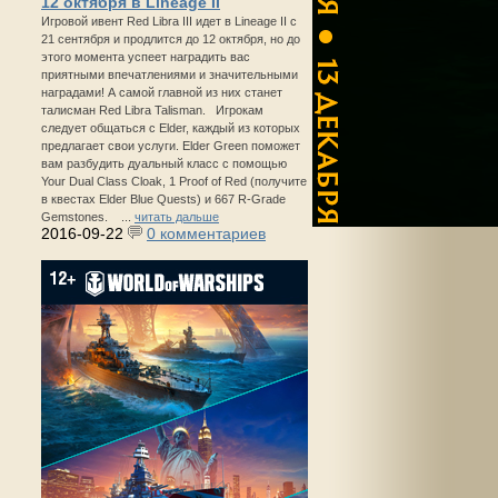
12 октября в Lineage II
Игровой ивент Red Libra III идет в Lineage II с
21 сентября и продлится до 12 октября, но до
этого момента успеет наградить вас
приятными впечатлениями и значительными
наградами! А самой главной из них станет
талисман Red Libra Talisman. Игрокам
следует общаться с Elder, каждый из которых
предлагает свои услуги. Elder Green поможет
вам разбудить дуальный класс с помощью
Your Dual Class Cloak, 1 Proof of Red (получите
в квестах Elder Blue Quests) и 667 R-Grade
Gemstones. ...
читать дальше
2016-09-22
0 комментариев