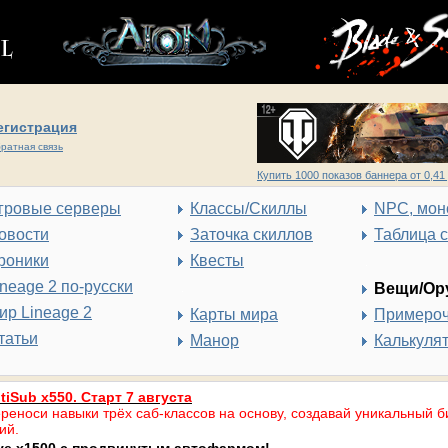
егистрация
ратная связь
Купить 1000 показов баннера от 0,41 
гровые серверы
Классы/Скиллы
NPC, мон
овости
Заточка скиллов
Таблица 
роники
Квесты
ineage 2 по-русски
Вещи/Ор
ир Lineage 2
Карты мира
Примеро
татьи
Манор
Калькуля
tiSub x550. Старт 7 августа
реноси навыки трёх саб-классов на основу, создавай уникальный б
ий.