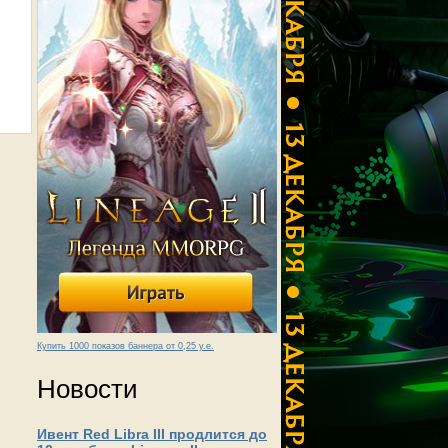
Купить 1000 показов баннера от 0,25 у.е.
Новости
Ивент Red Libra III продлится до