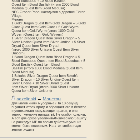
Blood Succubus + 10 Blood Basilisk
Quest Item Blood Basilisk (итого 2000 Blood
Medusa Quest Item Blood Medusa)
NPC Grocer Pano, находится в деревне Floran
Village.
Меняет:
1 Gold Dragon Quest Item Gold Dragon = 5 Gold
Giant Quest Item Gold Giant + 5 Gold Wyrm
Quest Item Gold Wyrm (итого 1000 Gold
Wyvern Quest Item Gold Wyvern)
1 Silver Dragon Quest Item Silver Dragon = 5
Silver Undine Quest Item Silver Undine + 5 Silver
Dryad Quest Item Silver Dryad
(итого 1000 Silver Unicorn Quest Item Silver
Unicorn)
1 Blood Dragon Quest Item Blood Dragon = 5
Blood Succubus Quest Item Blood Succubus + 5
Blood Basilisk Quest Item Blood
Basilisk (итого 1000 Blood Medusa Quest Item
Blood Medusa)
1 Beleth's Silver Dragon Quest Item Beleth’s
Silver Dragon = 10 Silver Undine Quest Item
Silver Undine + 10 Silver Dryad Quest
Item Silver Dryad (итого 2000 Silver Unicorn
Quest Item Silver Unicorn)
aazelinski
→
Монстры
Для магов книги мусорные (На 10 секунд
внушает страх врагу и обращает его в бегство
и успокаивает окружающих врагов, и они
теряют желание нападать). Не особо полезны.
А вот для орков увеличитьФизическую Защиту
на расходуя MP во время действия умения -
может быть полезным. На этих мобов надо
зергом ходить.