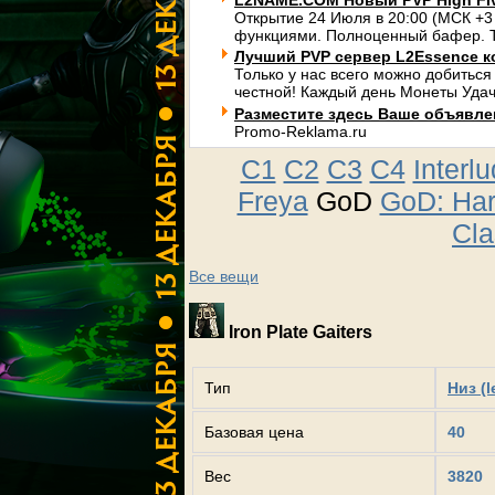
L2NAME.COM Новый PVP High Fi
Открытие 24 Июля в 20:00 (МСК +3
функциями. Полноценный бафер. Т
Лучший PVP сервер L2Essence к
Только у нас всего можно добиться
честной! Каждый день Монеты Удач
Разместите здесь Ваше объявлени
Promo-Reklama.ru
C1
C2
C3
C4
Interl
Freya
GoD
GoD: Ha
Cla
Все вещи
Iron Plate Gaiters
Тип
Низ (l
Базовая цена
40
Вес
3820