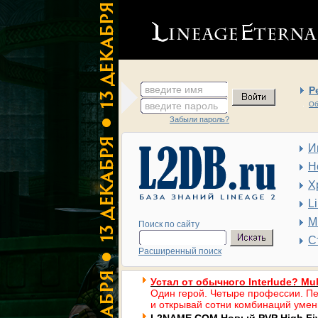
введите имя
Р
введите пароль
Об
Забыли пароль?
И
Н
Х
L
М
Поиск по сайту
С
Расширенный поиск
Устал от обычного Interlude? Mul
Один герой. Четыре профессии. Пе
и открывай сотни комбинаций умен