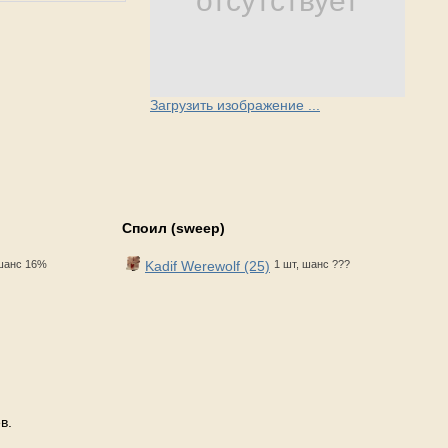
отсутствует
Загрузить изображение ...
Споил (sweep)
 шанс 16%
Kadif Werewolf (25)
1 шт, шанс ???
в.