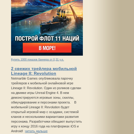
Купить 1000 показов баннера от 0,31 у.е.
2 свежих трейлера мобильной
Lineage II: Revolution
Netmarble Games опубликовала парочку
трейлеров к мобильной онлайновой игре
Lineage II: Revolution. Один из роликов сделан
на движке игры Unreal Engine 4. В нем
демонстрируются игровые зоны, скиллы,
обмундирование и персонажи проекта. В
мобильной Lineage II: Revolution будет
открытый игровой мир с осадами, системой
кланов и несколькими вариантами развития
персонажа. Разработчики обещают выпустить
игру к концу 2016 года на платформах iOS и
Android!
читать дальше