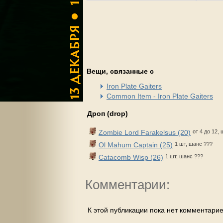
Вещи, связанные с
Iron Plate Gaiters
Common Item - Iron Plate Gaiters
Дроп (drop)
Zombie Lord Farakelsus (20)
от 4 до 12,
Ol Mahum Captain (25)
1 шт, шанс ???
Catacomb Wisp (26)
1 шт, шанс ???
Комментарии:
К этой публикации пока нет комментарие