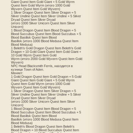
Giant Quest Item Gold Giant + 5 Gold Wyrm
Quest Item Gold Wyrm (итого 1000 Gold
Wyvern Quest Item Gold Wyvern)
1 Silver Dragon Quest Item Silver Dragon = 5
Silver Undine Quest Item Silver Undine + 5 Silver
Dryad Quest Item Silver Dryad
(итого 1000 Silver Unicorn Quest Item Silver
Unicorn)
1 Blood Dragon Quest Item Blood Dragon = 5
Blood Succubus Quest Item Blood Succubus + 5
Blood Basilisk Quest Item Blood
Basilisk (итого 1000 Blood Medusa Quest Item
Blood Medusa)
1 Beleth's Gold Dragon Quest Item Beleth’s Gold
Dragon = 10 Gold Giant Quest Item Gold Giant +
10 Gold Wyrm Quest Item Gold
Wyrm (итого 2000 Gold Wyvern Quest Item Gold
Wyvern)
NPC Head Blacksmith Ferris, находится в
кузнице Town of Aden.
Меняет:
1 Gold Dragon Quest Item Gold Dragon = 5 Gold
Giant Quest Item Gold Giant + 5 Gold Wyrm
Quest Item Gold Wyrm (итого 1000 Gold
Wyvern Quest Item Gold Wyvern)
1 Silver Dragon Quest Item Silver Dragon = 5
Silver Undine Quest Item Silver Undine + 5 Silver
Dryad Quest Item Silver Dryad
(итого 1000 Silver Unicorn Quest Item Silver
Unicorn)
1 Blood Dragon Quest Item Blood Dragon = 5
Blood Succubus Quest Item Blood Succubus + 5
Blood Basilisk Quest Item Blood
Basilisk (итого 1000 Blood Medusa Quest Item
Blood Medusa)
1 Beleth's Blood Dragon Quest Item Beleth’s
Blood Dragon = 10 Blood Succubus Quest Item