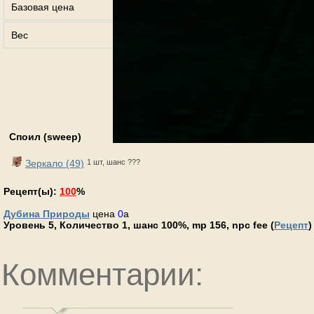
Базовая цена
86000
Вес
30
За
Споил (sweep)
Зеркало (49)
1 шт, шанс ???
Рецепт(ы):
100
%
Дубина Природы
цена
0
a
Уровень 5, Количество 1, шанс 100%, mp 156, npc fee (
Рецепт
)
Комментарии: