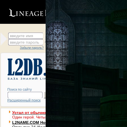
введите имя
Регистрация
введите пароль
Обратная связь
Забыли пароль?
Игровые серверы
Новости
Хроники
Lineage 2 по-русски
Мир Lineage 2
Поиск по сайту
Статьи
Расширенный поиск
Устал от обычного Interlude? MultiSub x550. Старт 7 авг
Один герой. Четыре профессии. Переноси навыки трёх саб-к
L2NAME.COM Новый PVP High Five x1500 с продвинуты