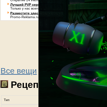
Открытие 24 Июля в 20:00 (МСК +3 GMT). Новый High Five 
Лучший PVP сервер L2Essence которому нет аналогов!
Только у нас всего можно добиться игровым путем без дона
Разместите здесь Ваше объявление от 8,67 у.е. за клик
Promo-Reklama.ru
C1
Frey
Все вещи
Рецепт: Дубина Пр
Тип
Рецепты (recipe)