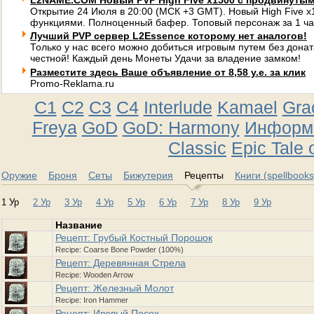
L2NAME.COM Новый PVP High Five x1500 с продвинуты
Открытие 24 Июля в 20:00 (МСК +3 GMT). Новый High Five 
функциями. Полноценный бафер. Топовый персонаж за 1 ча
Лучший PVP сервер L2Essence которому нет аналогов!
Только у нас всего можно добиться игровым путем без донат
честной! Каждый день Монеты Удачи за владение замком!
Разместите здесь Ваше объявление от 8,58 у.е. за клик
Promo-Reklama.ru
C1
C2
C3
C4
Interlude
Kamael
Gra
Freya
GoD
GoD: Harmony
Информа
Classic
Epic Tale 
Оружие
Броня
Сеты
Бижутерия
Рецепты
Книги (spellbooks
1 Ур
2 Ур
3 Ур
4 Ур
5 Ур
6 Ур
7 Ур
8 Ур
9 Ур
Название
Рецепт: Грубый Костный Порошок
Recipe: Coarse Bone Powder (100%)
Рецепт: Деревянная Стрела
Recipe: Wooden Arrow
Рецепт: Железный Молот
Recipe: Iron Hammer
Рецепт: Ивовый Посох