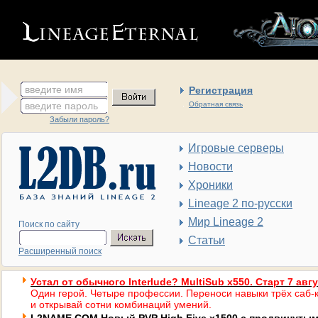
введите имя
Регистрация
введите пароль
Обратная связь
Забыли пароль?
Игровые серверы
Новости
Хроники
Lineage 2 по-русски
Мир Lineage 2
Поиск по сайту
Статьи
Расширенный поиск
Устал от обычного Interlude? MultiSub x550. Старт 7 авг
Один герой. Четыре профессии. Переноси навыки трёх саб-к
и открывай сотни комбинаций умений.