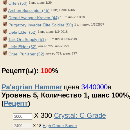
Orfen (50)
1 шт, шанс 1/29
Archon Suscepter (45)
1 шт, шанс 1/407
Dread Avenger Kraven (44)
1 шт, шанс 1/410
Purgatory Invader Elite Soldier (50)
1 шт, шанс 1/132857
Liele Elder (52)
1 шт, шанс 1/340018
Taik Orc Supply (51)
1 шт, шанс 1/563819
Liele Elder (52)
кол-во ???, шанс ???
Cruel Punisher (52)
кол-во ???, шанс ???
Рецепт(ы):
100
%
Pa'agrian Hammer
цена
3440000
a
Уровень 5, Количество 1, шанс 100%,
(
Рецепт
)
X 300
Crystal: C-Grade
X 18
High Grade Suede