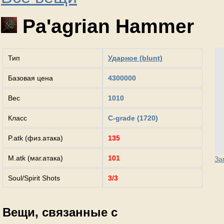
Pa'agrian Hammer
Тип
Ударное (blunt)
Базовая цена
4300000
Вес
1010
Класс
C-grade (1720)
P.atk (физ.атака)
135
M.atk (маг.атака)
101
За
Soul/Spirit Shots
3/3
Вещи, связанные с