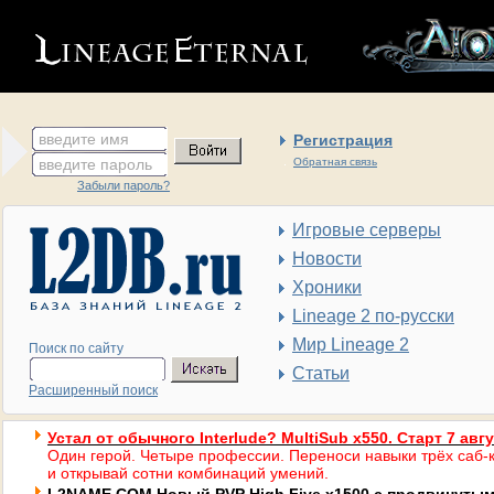
введите имя
Регистрация
введите пароль
Обратная связь
Забыли пароль?
Игровые серверы
Новости
Хроники
Lineage 2 по-русски
Мир Lineage 2
Поиск по сайту
Статьи
Расширенный поиск
Устал от обычного Interlude? MultiSub x550. Старт 7 авг
Один герой. Четыре профессии. Переноси навыки трёх саб-к
и открывай сотни комбинаций умений.