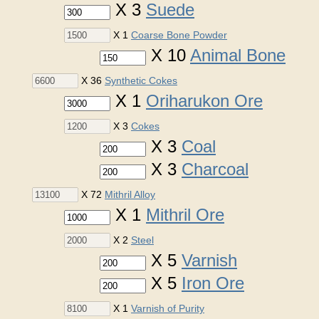
X 3
Suede
X 1
Coarse Bone Powder
X 10
Animal Bone
X 36
Synthetic Cokes
X 1
Oriharukon Ore
X 3
Cokes
X 3
Coal
X 3
Charcoal
X 72
Mithril Alloy
X 1
Mithril Ore
X 2
Steel
X 5
Varnish
X 5
Iron Ore
X 1
Varnish of Purity