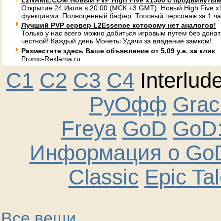
L2NAME.COM Новый PVP High Five x1500 с продвинуты
Открытие 24 Июля в 20:00 (МСК +3 GMT). Новый High Five 
функциями. Полноценный бафер. Топовый персонаж за 1 ча
Лучший PVP сервер L2Essence которому нет аналогов!
Только у нас всего можно добиться игровым путем без донат
честной! Каждый день Монеты Удачи за владение замком!
Разместите здесь Ваше объявление от 5,09 у.е. за клик
Promo-Reklama.ru
C1
C2
C3
C4
Interlud
РуОфф
Graci
Freya
GoD
GoD:
Информация о GoD
Classic
Epic Ta
Все вещи