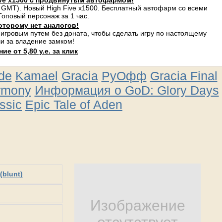
ve x1500 с продвинутым автофармом!
 GMT). Новый High Five x1500. Бесплатный автофарм со всеми
оповый персонаж за 1 час.
оторому нет аналогов!
 игровым путем без доната, чтобы сделать игру по настоящему
и за владение замком!
е от 5,80 у.е. за клик
ude
Kamael
Gracia
РуОфф
Gracia Final
rmony
Информация о GoD: Glory Days
ssic
Epic Tale of Aden
(blunt)
Изображение