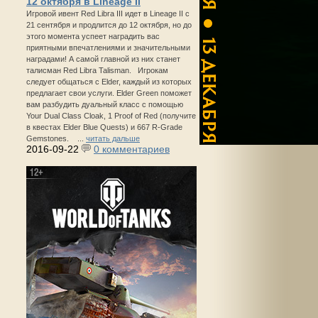
12 октября в Lineage II
Игровой ивент Red Libra III идет в Lineage II с
21 сентября и продлится до 12 октября, но до
этого момента успеет наградить вас
приятными впечатлениями и значительными
наградами! А самой главной из них станет
талисман Red Libra Talisman. Игрокам
следует общаться с Elder, каждый из которых
предлагает свои услуги. Elder Green поможет
вам разбудить дуальный класс с помощью
Your Dual Class Cloak, 1 Proof of Red (получите
в квестах Elder Blue Quests) и 667 R-Grade
Gemstones. ...
читать дальше
2016-09-22
0 комментариев