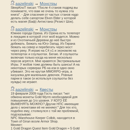
aazelinski
→
Монстры
SleepKnoT писал: "После 4 станов подряд вы
понимаете, что вам не очень то нужна эта
книга". - Для спасения от частых станов надо
делать себе сапортом Elven Elder у которой
есть магия (Баф) Антистана (Резист Шок).
aazelinski
→
Монстры
Южнее города Орена. Из Орена есть телепорт
в локацию в которой этот моб водится. Можно
и из Охотничьей Деревни до неё быстро
добежать. Бежать на Юго-Запад. Из Гирана
бежать на север и перебегать через мост
через реку. Я играю на С4 х1 и экономлю на
телепортах и соулшотах. Бегаю. И соулшоты
включаю только когда на меня несколько
персов агрятся. Мне нравятся Экстремальные
Игры. У мобов тоже должны быть шансы! А на
некоторых серверах РБ на изи в одно окно
убивают. Это не крутая MMORPG-игра, а
казуалка для маленьких девочек. Ровные
парни в такое (и используя соулшоты без
нужды) не играют.
aazelinski
→
Квесты
19 февраля 2009 года Гость писал: "нет
обмена монеты Gold Wyrm необходимой для
повышения до 1го уровня. У КОГО ЕЁ
ВЫМЕНЯТЬ МОЖНО? Другие НПС имеющие
дело с монетами её не меняют." Для тех кто,
подобно ему, столкнулся с той же проблемой,
подсказываю:
NPC Warehouse Keeper Collob, находится в
Town of Giran возле Armor Shop.
Меняет:
1 Gold Dragon Quest Item Gold Dragon = 5 Gold