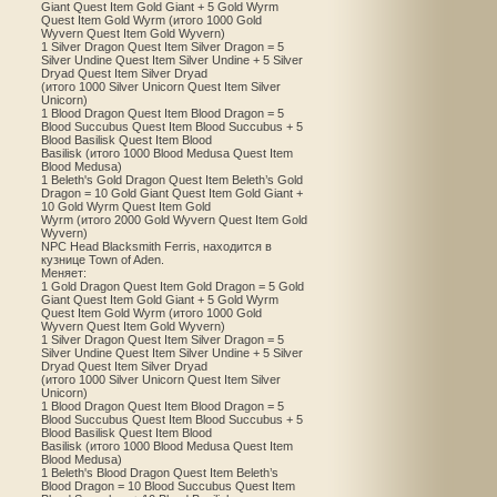
Giant Quest Item Gold Giant + 5 Gold Wyrm
Quest Item Gold Wyrm (итого 1000 Gold
Wyvern Quest Item Gold Wyvern)
1 Silver Dragon Quest Item Silver Dragon = 5
Silver Undine Quest Item Silver Undine + 5 Silver
Dryad Quest Item Silver Dryad
(итого 1000 Silver Unicorn Quest Item Silver
Unicorn)
1 Blood Dragon Quest Item Blood Dragon = 5
Blood Succubus Quest Item Blood Succubus + 5
Blood Basilisk Quest Item Blood
Basilisk (итого 1000 Blood Medusa Quest Item
Blood Medusa)
1 Beleth's Gold Dragon Quest Item Beleth’s Gold
Dragon = 10 Gold Giant Quest Item Gold Giant +
10 Gold Wyrm Quest Item Gold
Wyrm (итого 2000 Gold Wyvern Quest Item Gold
Wyvern)
NPC Head Blacksmith Ferris, находится в
кузнице Town of Aden.
Меняет:
1 Gold Dragon Quest Item Gold Dragon = 5 Gold
Giant Quest Item Gold Giant + 5 Gold Wyrm
Quest Item Gold Wyrm (итого 1000 Gold
Wyvern Quest Item Gold Wyvern)
1 Silver Dragon Quest Item Silver Dragon = 5
Silver Undine Quest Item Silver Undine + 5 Silver
Dryad Quest Item Silver Dryad
(итого 1000 Silver Unicorn Quest Item Silver
Unicorn)
1 Blood Dragon Quest Item Blood Dragon = 5
Blood Succubus Quest Item Blood Succubus + 5
Blood Basilisk Quest Item Blood
Basilisk (итого 1000 Blood Medusa Quest Item
Blood Medusa)
1 Beleth's Blood Dragon Quest Item Beleth’s
Blood Dragon = 10 Blood Succubus Quest Item