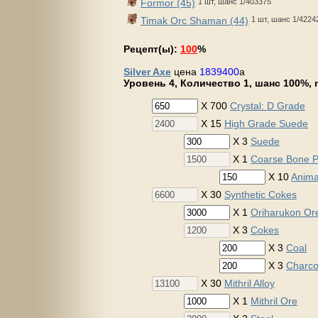
Formor (45)
1 шт, шанс 1/403375
Timak Orc Shaman (44)
1 шт, шанс 1/4224
Рецепт(ы):
100
%
Silver Axe
цена
1839400
a
Уровень 4, Количество 1, шанс 100%, m
X 700
Crystal: D Grade
X 15
High Grade Suede
X 3
Suede
X 1
Coarse Bone 
X 10
Anima
X 30
Synthetic Cokes
X 1
Oriharukon Or
X 3
Cokes
X 3
Coal
X 3
Charco
X 30
Mithril Alloy
X 1
Mithril Ore