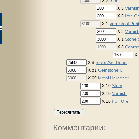
X 2
Steel
X 5
Varnis
X 5
Iron O
X 1
Varnish of Puri
X 3
Varnis
X 1
Stone o
X 3
Coarse
X 
X 8
Silver Axe Head
X 81
Gemstone C
X 60
Metal Hardener
X 10
Stem
X 10
Varnish
X 10
Iron Ore
Пересчитать
Комментарии: