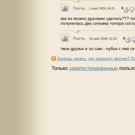
Гость
0
1 мая 2009 16:01
как их можно дуалами сделать??? ток
получилась два сильвер топора сост
Гость
0
10 мая 2009 12:24
твои друзья и ты сам - нубье с ява 
Хочешь узнать, что напишут другие? 
Только
зарегистрированные
пользо