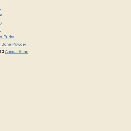
h
re
ty
h
f Purity
 Bone Powder
10
Animal Bone