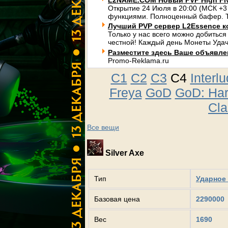
L2NAME.COM Новый PVP High Fi
Открытие 24 Июля в 20:00 (МСК +3
функциями. Полноценный бафер. Т
Лучший PVP сервер L2Essence к
Только у нас всего можно добиться
честной! Каждый день Монеты Удач
Разместите здесь Ваше объявлени
Promo-Reklama.ru
C1
C2
C3
C4
Interl
Freya
GoD
GoD: Ha
Cla
Все вещи
Silver Axe
Тип
Ударное 
Базовая цена
2290000
Вес
1690