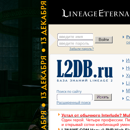
введите имя
Р
введите пароль
Об
Забыли пароль?
И
Н
Х
L
М
Поиск по сайту
С
Расширенный поиск
Устал от обычного Interlude? Mul
Один герой. Четыре профессии. Пе
и открывай сотни комбинаций умен