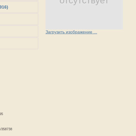
отсутствует
916)
Загрузить изображение ...
95
1/358738