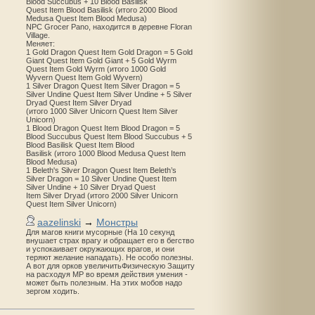
Blood Succubus + 10 Blood Basilisk
Quest Item Blood Basilisk (итого 2000 Blood
Medusa Quest Item Blood Medusa)
NPC Grocer Pano, находится в деревне Floran
Village.
Меняет:
1 Gold Dragon Quest Item Gold Dragon = 5 Gold
Giant Quest Item Gold Giant + 5 Gold Wyrm
Quest Item Gold Wyrm (итого 1000 Gold
Wyvern Quest Item Gold Wyvern)
1 Silver Dragon Quest Item Silver Dragon = 5
Silver Undine Quest Item Silver Undine + 5 Silver
Dryad Quest Item Silver Dryad
(итого 1000 Silver Unicorn Quest Item Silver
Unicorn)
1 Blood Dragon Quest Item Blood Dragon = 5
Blood Succubus Quest Item Blood Succubus + 5
Blood Basilisk Quest Item Blood
Basilisk (итого 1000 Blood Medusa Quest Item
Blood Medusa)
1 Beleth's Silver Dragon Quest Item Beleth’s
Silver Dragon = 10 Silver Undine Quest Item
Silver Undine + 10 Silver Dryad Quest
Item Silver Dryad (итого 2000 Silver Unicorn
Quest Item Silver Unicorn)
aazelinski
→
Монстры
Для магов книги мусорные (На 10 секунд
внушает страх врагу и обращает его в бегство
и успокаивает окружающих врагов, и они
теряют желание нападать). Не особо полезны.
А вот для орков увеличитьФизическую Защиту
на расходуя MP во время действия умения -
может быть полезным. На этих мобов надо
зергом ходить.