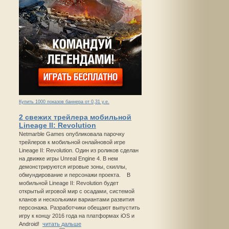
Купить 1000 показов баннера от 0,31 у.е.
2 свежих трейлера мобильной
Lineage II: Revolution
Netmarble Games опубликовала парочку
трейлеров к мобильной онлайновой игре
Lineage II: Revolution. Один из роликов сделан
на движке игры Unreal Engine 4. В нем
демонстрируются игровые зоны, скиллы,
обмундирование и персонажи проекта. В
мобильной Lineage II: Revolution будет
открытый игровой мир с осадами, системой
кланов и несколькими вариантами развития
персонажа. Разработчики обещают выпустить
игру к концу 2016 года на платформах iOS и
Android!
читать дальше