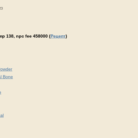
23
p 138, npc fee 458000 (
Рецепт
)
Powder
l Bone
e
al