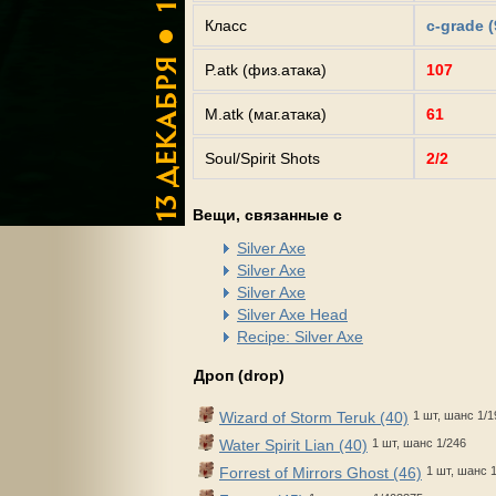
Класс
c-grade (
P.atk (физ.атака)
107
M.atk (маг.атака)
61
Soul/Spirit Shots
2/2
Вещи, связанные с
Silver Axe
Silver Axe
Silver Axe
Silver Axe Head
Recipe: Silver Axe
Дроп (drop)
Wizard of Storm Teruk (40)
1 шт, шанс 1/1
Water Spirit Lian (40)
1 шт, шанс 1/246
Forrest of Mirrors Ghost (46)
1 шт, шанс 