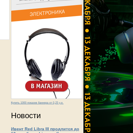
Купить 1000 показов баннера от 0,25 у.е.
Новости
Ивент Red Libra III продлится до