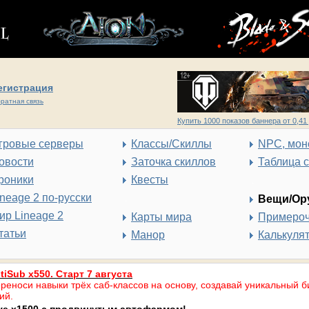
егистрация
ратная связь
Купить 1000 показов баннера от 0,41 
гровые серверы
Классы/Скиллы
NPC, мон
овости
Заточка скиллов
Таблица 
роники
Квесты
ineage 2 по-русски
Вещи/Ор
ир Lineage 2
Карты мира
Примеро
татьи
Манор
Калькуля
tiSub x550. Старт 7 августа
реноси навыки трёх саб-классов на основу, создавай уникальный б
ий.