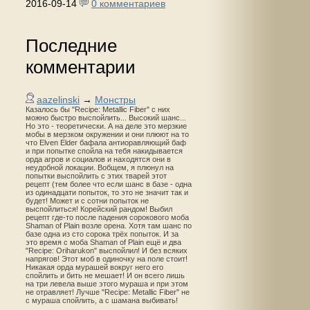
2016-09-14
0 комментариев
Последние
комментарии
aazelinski
→
Монстры
Казалось бы "Recipe: Metallic Fiber" с них
можно быстро выспойлить... Высокий шанс...
Но это - теоретически. А на деле это мерзкие
мобы в мерзком окружении и они плюют на то
что Elven Elder бафала антиоравляющий баф
и при попытке спойла на тебя накидывается
орда агров и социалов и находятся они в
неудобной локации. Вобщем, я плюнул на
попытки выспойлить с этих тварей этот
рецепт (тем более что если шанс в базе - одна
из одинадцати попыток, то это не значит так и
будет! Может и с сотни попыток не
выспойлиться! Корейский рандом! Выбил
рецепт где-то после падения сорокового моба
Shaman of Plain возле орена. Хотя там шанс по
базе одна из сто сорока трёх попыток. И за
это время с моба Shaman of Plain ещё и два
"Recipe: Oriharukon" выспойлил! И без всяких
напрягов! Этот моб в одиночку на поле стоит!
Никакая орда мурашей вокруг него его
спойлить и бить не мешает! И он всего лишь
на три левела выше этого мураша и при этом
не отравляет! Лучше "Recipe: Metallic Fiber" не
с мураша спойлить, а с шамана выбивать!