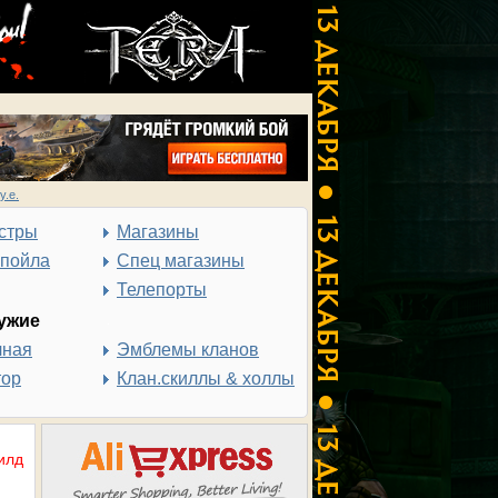
у.е.
стры
Магазины
спойла
Спец магазины
Телепорты
ужие
чная
Эмблемы кланов
тор
Клан.скиллы & холлы
илд