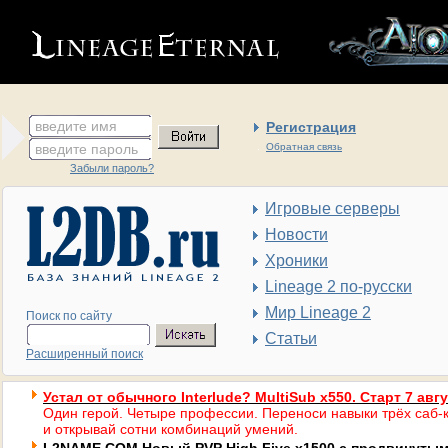
введите имя
Регистрация
введите пароль
Обратная связь
Забыли пароль?
Игровые серверы
Новости
Хроники
Lineage 2 по-русски
Мир Lineage 2
Поиск по сайту
Статьи
Расширенный поиск
Устал от обычного Interlude? MultiSub x550. Старт 7 авг
Один герой. Четыре профессии. Переноси навыки трёх саб-к
и открывай сотни комбинаций умений.