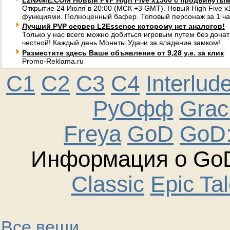
L2NAME.COM Новый PVP High Five x1500 с продвинуты
Открытие 24 Июля в 20:00 (МСК +3 GMT). Новый High Five 
функциями. Полноценный бафер. Топовый персонаж за 1 ча
Лучший PVP сервер L2Essence которому нет аналогов!
Только у нас всего можно добиться игровым путем без донат
честной! Каждый день Монеты Удачи за владение замком!
Разместите здесь Ваше объявление от 9,28 у.е. за клик
Promo-Reklama.ru
C1
C2
C3
C4
Interlud
РуОфф
Graci
Freya
GoD
GoD:
Информация о GoD
Classic
Epic Ta
Все вещи